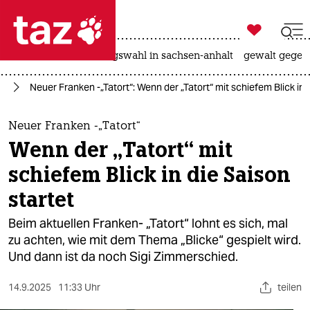

taz zahl ich
hitze
surfen
landtagswahl in sachsen-anhalt
gewalt gegen

taz zahl ich
en
Neuer Franken -„Tatort“: Wenn der „Tatort“ mit schiefem Blick in 
taz zahl ich
themen
Neuer Franken -„Tatort“
Wenn der „Tatort“ mit
politik
schiefem Blick in die Saison
öko
startet
gesellschaft
Beim aktuellen Franken- „Tatort“ lohnt es sich, mal
zu achten, wie mit dem Thema „Blicke“ gespielt wird.
kultur
Und dann ist da noch Sigi Zimmerschied.
sport
14.9.2025
11:33 Uhr
teilen