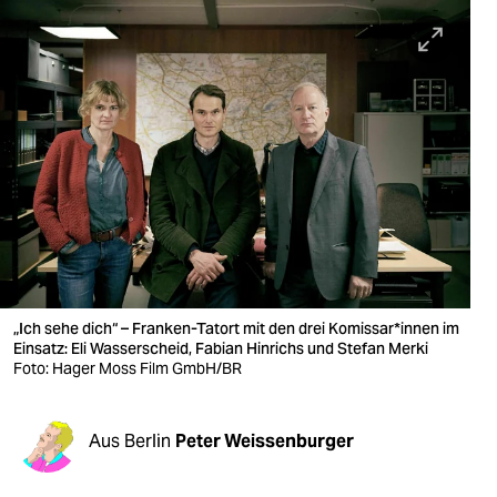
berlin
nord
wahrheit
verlag
verlag
veranstaltungen
shop
fragen & hilfe
„Ich sehe dich“ – Franken-Tatort mit den drei Ko­mis­sa­r*in­nen im
Einsatz: Eli Wasserscheid, Fabian Hinrichs und Stefan Merki
unterstützen
Foto: Hager Moss Film GmbH/BR
abo
Aus Berlin
Peter Weissenburger
genossenschaft