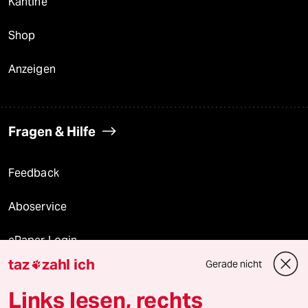
Kantine
Shop
Anzeigen
Fragen & Hilfe
Feedback
Aboservice
ePaper Login
taz
zahl ich
Gerade nicht

Downloads für Abonnierende
Links lesen, rechts