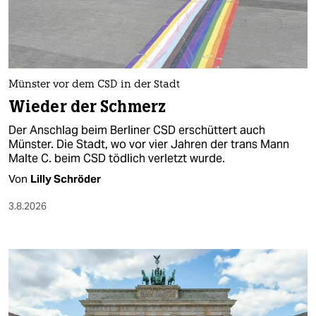
berlin
nord
wahrheit
Münster vor dem CSD in der Stadt
verlag
Wieder der Schmerz
verlag
Der Anschlag beim Berliner CSD erschüttert auch
Münster. Die Stadt, wo vor vier Jahren der trans Mann
veranstaltungen
Malte C. beim CSD tödlich verletzt wurde.
shop
Von
Lilly Schröder
fragen & hilfe
3.8.2026
unterstützen
abo
genossenschaft