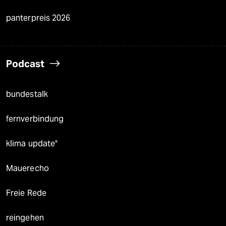
panterpreis 2026
Podcast
bundestalk
fernverbindung
klima update°
Mauerecho
Freie Rede
reingehen