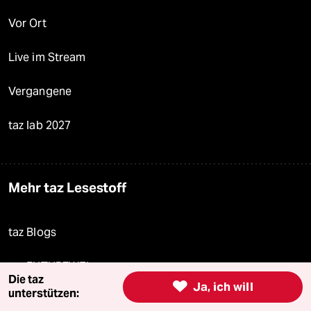
Vor Ort
Live im Stream
Vergangene
taz lab 2027
Mehr taz Lesestoff
taz Blogs
taz FUTURZWEI
Die taz

Ja, ich will
unterstützen:
Le Monde diplomatique