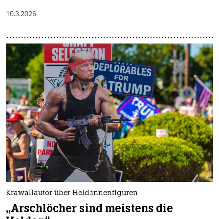
10.3.2026
Krawallautor über Hel­d:in­nen­fi­gu­ren
„Arschlöcher sind meistens die