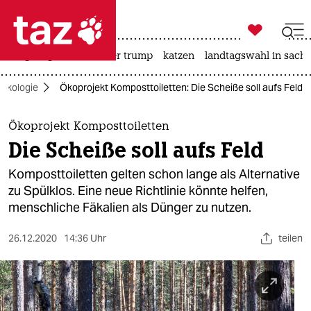

taz zahl ich
bergsteigen
usa unter trump
katzen
landtagswahl in sachs

taz zahl ich
Ökologie
Ökoprojekt Komposttoiletten: Die Scheiße soll aufs Feld
taz zahl ich
themen
Ökoprojekt Komposttoiletten
Die Scheiße soll aufs Feld
politik
Komposttoiletten gelten schon lange als Alternative
öko
zu Spülklos. Eine neue Richtlinie könnte helfen,
menschliche Fäkalien als Dünger zu nutzen.
gesellschaft
26.12.2020
14:36 Uhr
teilen
kultur
sport