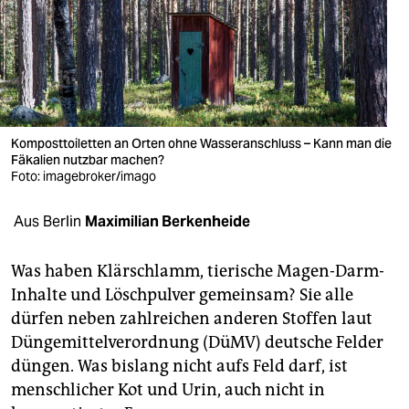
berlin
nord
wahrheit
verlag
Komposttoiletten an Orten ohne Wasseranschluss – Kann man die
verlag
Fäkalien nutzbar machen?
Foto: imagebroker/imago
veranstaltungen
Aus Berlin
Maximilian Berkenheide
shop
fragen & hilfe
Was haben Klärschlamm, tierische Magen-Darm-
Inhalte und Löschpulver gemeinsam? Sie alle
unterstützen
dürfen neben zahlreichen anderen Stoffen laut
abo
Düngemittelverordnung (DüMV) deutsche Felder
düngen. Was bislang nicht aufs Feld darf, ist
genossenschaft
menschlicher Kot und Urin, auch nicht in