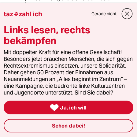
die falsche Richtung.:
www.umweltwirtscha...nd-Tendenzen-
taz
zahl ich
Gerade nicht

18794
Diese ökologisch völlig unsinnige
Links lesen, rechts
Richtung, hin zur Verbrennung, wird
bekämpfen
jetzt von mehr und mehr Leuten (auch
Fachleuten!) kritisiert.
Mit doppelter Kraft für eine offene Gesellschaft!
Besonders jetzt brauchen Menschen, die sich gegen
Die Ausscheidungen von Mensch und
Rechtsextremismus einsetzen, unsere Solidarität.
Tier gehörten immer als Dünger
Daher gehen 50 Prozent der Einnahmen aus
zurück auf den Boden. Durch die
Neuanmeldungen an „Alles beginnt im Zentrum“ –
Zugabe von immer mehr nicht
eine Kampagne, die bedrohte linke Kulturzentren
abbaubaren Stoffen (Giften) wurde
und Jugendorte unterstützt. Sind Sie dabei?
ein Dünger zum Sondermüll.
Sackgasse.

Als erster Nährstoff wird nun
Ja, ich will
Phosphor knapp und mann fängt an
den Phosphor mit viel Technik, meist
Schon dabei!
verbunden mit Verbrennung,
herauszufiltern. Das ist kein