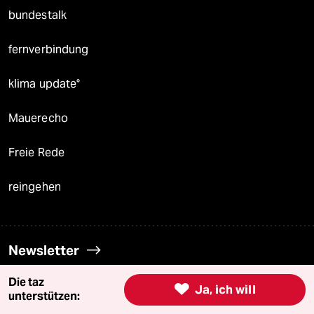
bundestalk
fernverbindung
klima update°
Mauerecho
Freie Rede
reingehen
Newsletter
Die taz

Ja, ich will
team zukunft
unterstützen: