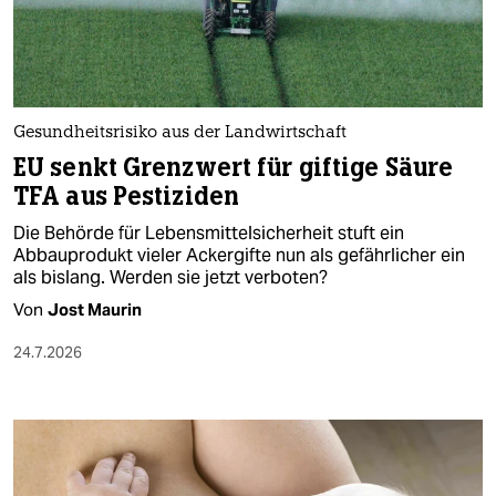
berlin
nord
wahrheit
Gesundheitsrisiko aus der Landwirtschaft
verlag
EU senkt Grenzwert für giftige Säure
TFA aus Pestiziden
verlag
Die Behörde für Lebensmittelsicherheit stuft ein
veranstaltungen
Abbauprodukt vieler Ackergifte nun als gefährlicher ein
als bislang. Werden sie jetzt verboten?
shop
Von
Jost Maurin
fragen & hilfe
24.7.2026
unterstützen
abo
genossenschaft