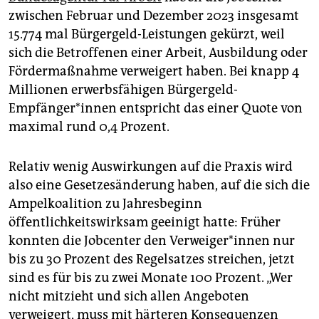
epaper login
zwischen Februar und Dezember 2023 insgesamt
15.774 mal Bürgergeld-Leistungen gekürzt, weil
sich die Betroffenen einer Arbeit, Ausbildung oder
Fördermaßnahme verweigert haben. Bei knapp 4
Millionen erwerbsfähigen Bürgergeld-
Empfänger*innen entspricht das einer Quote von
maximal rund 0,4 Prozent.
Relativ wenig Auswirkungen auf die Praxis wird
also eine Gesetzesänderung haben, auf die sich die
Ampelkoalition zu Jahresbeginn
öffentlichkeitswirksam geeinigt hatte: Früher
konnten die Jobcenter den Ver­wei­ge­r*in­nen nur
bis zu 30 Prozent des Regelsatzes streichen, jetzt
sind es für bis zu zwei Monate 100 Prozent. „Wer
nicht mitzieht und sich allen Angeboten
verweigert, muss mit härteren Konsequenzen