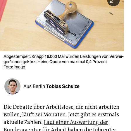
berlin
nord
wahrheit
verlag
verlag
Abgestempelt: Knapp 16.000 Mal wurden Leistungen von Ver­wei­
ge­r*in­nen gekürzt – eine Quote von maximal 0,4 Prozent
veranstaltungen
Foto: imago
shop
fragen & hilfe
Aus Berlin
Tobias Schulze
unterstützen
Die Debatte über Arbeitslose, die nicht arbeiten
abo
wollen, läuft sei Monaten. Jetzt gibt es erstmals
genossenschaft
aktuelle Zahlen:
Laut einer Auswertung der
Bundesagentur für Arbeit
haben die Jobcenter