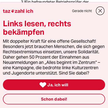
3.)Ein befreundeter Betriebsprüfer der
Finanzverwaltung hat nach seinen Angaben
taz
zahl ich
Gerade nicht

2.000.000 € im Jahr in die Finanzkasse
„eingeprüft“ => 85 Finanzprüfer ergeben
Links lesen, rechts
170.000.000 €
bekämpfen
„Wenn sich jemand wie besessen an einem
Problem abarbeitet, dass es praktisch so gut
Mit doppelter Kraft für eine offene Gesellschaft!
wie gar nicht gibt … wie nennt man das?“ (Zitat:
Besonders jetzt brauchen Menschen, die sich gegen
Ulrich Schneider, Hauptgeschäftsführer des
Rechtsextremismus einsetzen, unsere Solidarität.
Paritätischen Wohlfahrtsverbandes)
Daher gehen 50 Prozent der Einnahmen aus
Neuanmeldungen an „Alles beginnt im Zentrum“ –
eine Kampagne, die bedrohte linke Kulturzentren
und Jugendorte unterstützt. Sind Sie dabei?
Tom Lehner
22.04.2024
,
07:58 Uhr

Ja, ich will
@Karl Theurer:
Wie man das nennt?
Schon dabei!
Eine Nebelkerze.
Ich gebe Ihnen vorbehaltlos recht.