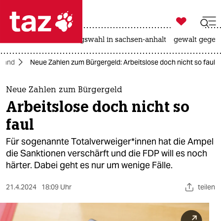

taz zahl ich
hitze
surfen
landtagswahl in sachsen-anhalt
gewalt gegen

taz zahl ich
hland
Neue Zahlen zum Bürgergeld: Arbeitslose doch nicht so faul
taz zahl ich
themen
Neue Zahlen zum Bürgergeld
Arbeitslose doch nicht so
politik
faul
öko
Für sogenannte To­tal­ver­wei­ge­r*in­nen hat die Ampel
die Sanktionen verschärft und die FDP will es noch
gesellschaft
härter. Dabei geht es nur um wenige Fälle.
kultur
21.4.2024
18:09 Uhr
teilen
sport