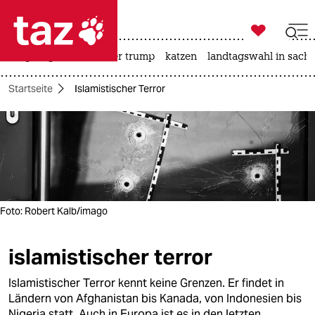

taz zahl ich
bergsteigen
usa unter trump
katzen
landtagswahl in sachs

taz zahl ich
Startseite
Islamistischer Terror
taz zahl ich
themen
politik
öko
Foto: Robert Kalb/imago
gesellschaft
islamistischer terror
kultur
Islamistischer Terror kennt keine Grenzen. Er findet in
sport
Ländern von Afghanistan bis Kanada, von Indonesien bis
Nigeria statt. Auch in Europa ist es in den letzten