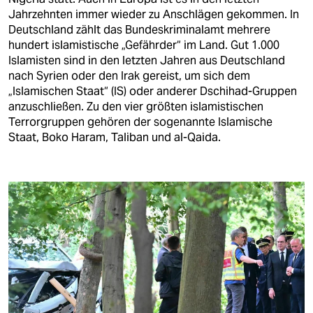
berlin
Jahrzehnten immer wieder zu Anschlägen gekommen. In
Deutschland zählt das Bundeskriminalamt mehrere
nord
hundert islamistische „Gefährder“ im Land. Gut 1.000
Islamisten sind in den letzten Jahren aus Deutschland
wahrheit
nach Syrien oder den Irak gereist, um sich dem
„Islamischen Staat“ (IS) oder anderer Dschihad-Gruppen
verlag
anzuschließen. Zu den vier größten islamistischen
Terrorgruppen gehören der sogenannte Islamische
verlag
Staat, Boko Haram, Taliban und al-Qaida.
veranstaltungen
shop
fragen & hilfe
unterstützen
abo
genossenschaft