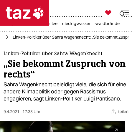

taz zahl ich
krieg in der ukraine
hitze
niedrigwasser
waldbrände

taz zahl ich
nd
Linken-Politiker über Sahra Wagenknecht: „Sie bekommt Zuspru
taz zahl ich
themen
Linken-Politiker über Sahra Wagenknecht
„Sie bekommt Zuspruch von
politik
rechts“
öko
Sahra Wagenknecht beleidigt viele, die sich für eine
andere Klimapolitik oder gegen Rassismus
gesellschaft
engagieren, sagt Linken-Politiker Luigi Pantisano.
kultur
9.4.2021
17:33 Uhr
teilen
sport