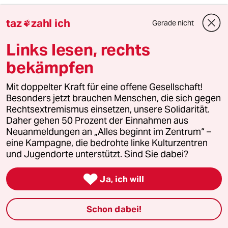
taz
zahl ich
Gerade nicht

Linksman
L
Links lesen, rechts
10.04.2021
,
23:52 Uhr
bekämpfen
Dieser Herr Pantisano soll doch ein
Ausschlussverfahren gegen die pöhse Sahra
stellen.
Mit doppelter Kraft für eine offene Gesellschaft!
Besonders jetzt brauchen Menschen, die sich gegen
Jede Wette: Er traut sich nicht!
Rechtsextremismus einsetzen, unsere Solidarität.
Daher gehen 50 Prozent der Einnahmen aus
Neuanmeldungen an „Alles beginnt im Zentrum“ –
eine Kampagne, die bedrohte linke Kulturzentren
shantivanille
S
und Jugendorte unterstützt. Sind Sie dabei?
10.04.2021
,
23:43 Uhr
"Sie bekommt Zuspruch von rechts!"

Ja, ich will
Wie entsetzlich!
Nun, wenn ich sage, das Wetter ist schön,
werde ich Zuspruch von rechts, links, der Mitte
Schon dabei!
u. a. bekommen.