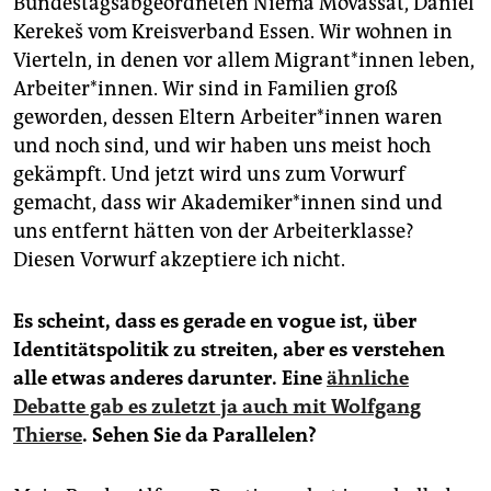
Bundestagsabgeordneten Niema Movassat, Daniel
Kerekeš vom Kreisverband Essen. Wir wohnen in
Vierteln, in denen vor allem Mi­gran­t*in­nen leben,
Arbeiter*innen. Wir sind in Familien groß
geworden, dessen Eltern Ar­bei­te­r*in­nen waren
und noch sind, und wir haben uns meist hoch
gekämpft. Und jetzt wird uns zum Vorwurf
gemacht, dass wir Aka­de­mi­ke­r*in­nen sind und
uns entfernt hätten von der Arbeiterklasse?
Diesen Vorwurf akzeptiere ich nicht.
Es scheint, dass es gerade en vogue ist, über
Identitätspolitik zu streiten, aber es verstehen
alle etwas anderes darunter. Eine
ähnliche
Debatte gab es zuletzt ja auch mit Wolfgang
Thierse
. Sehen Sie da Parallelen?