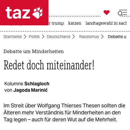

taz zahl ich
bergsteigen
usa unter trump
katzen
landtagswahl in sachs

taz zahl ich
Startseite
Politik
Deutschland
Rassismus
Debatte um 
taz zahl ich
themen
Debatte um Minderheiten
Redet doch miteinander!
politik
öko
Kolumne
Schlagloch
von
Jagoda Marinić
gesellschaft
kultur
Im Streit über Wolfgang Thierses Thesen sollten die
Älteren mehr Verständnis für Minderheiten an den
sport
Tag legen – auch für deren Wut auf die Mehrheit.