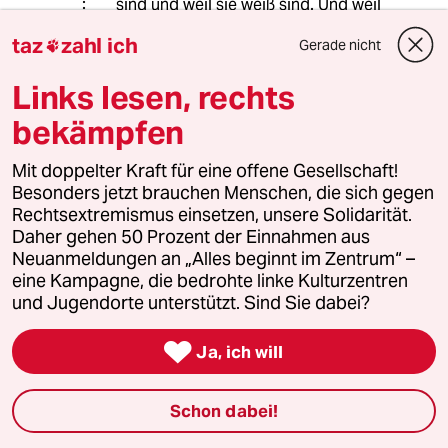
sind und weil sie weiß sind. Und weil
sich das so „anbietet“, wo sie doch
taz
zahl ich
Gerade nicht

so wunderbar erklärungslos eine
solche Gruppenbildung Ihren
Links lesen, rechts
weiteren Worten vorangestellt haben.
Die ist einfach so da. Schwupp.
bekämpfen
Irgendwo müsste man die Leute ja
hin tun? Warum? Kann man dann
Mit doppelter Kraft für eine offene Gesellschaft!
etwas daraus folgern?
Besonders jetzt brauchen Menschen, die sich gegen
Rechtsextremismus einsetzen, unsere Solidarität.
Weil, nach dem ersten Satz fällt dann
Daher gehen 50 Prozent der Einnahmen aus
kein Wort mehr von „weiß“ und Mann
Neuanmeldungen an „Alles beginnt im Zentrum“ –
und Frau. Dann ist allein noch von
eine Kampagne, die bedrohte linke Kulturzentren
„Alten“ die Rede. Von wenigen Alten,
und Jugendorte unterstützt. Sind Sie dabei?
die sich „beim Umdenken frisch
halten“ und von vielen Alten, die das

Ja, ich will
nicht tun. Letzteren geht es um das
Festhalten an Gewohnheiten und um
Sicherheit und wie ihnen
Schon dabei!
„intellektuelle
Begründungsmechanismen“ das