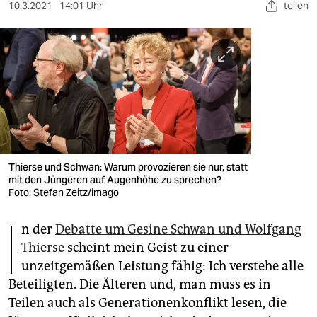
berlin
10.3.2021
14:01 Uhr
teilen
nord
wahrheit
verlag
verlag
veranstaltungen
Thierse und Schwan: Warum provozieren sie nur, statt
shop
mit den Jüngeren auf Augenhöhe zu sprechen?
Foto: Stefan Zeitz/imago
fragen & hilfe
I
n der
Debatte um Gesine Schwan und Wolfgang
unterstützen
Thierse
scheint mein Geist zu einer
abo
unzeitgemäßen Leistung fähig: Ich verstehe alle
Beteiligten. Die Älteren und, man muss es in
genossenschaft
Teilen auch als Generationenkonflikt lesen, die