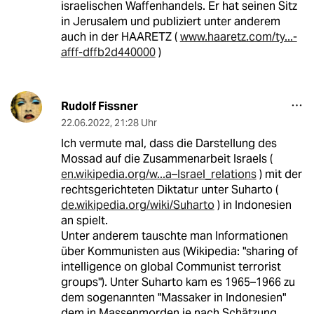
israelischen Waffenhandels. Er hat seinen Sitz
in Jerusalem und publiziert unter anderem
auch in der HAARETZ (
www.haaretz.com/ty...-
afff-dffb2d440000
)
Rudolf Fissner
22.06.2022
,
21:28 Uhr
Ich vermute mal, dass die Darstellung des
Mossad auf die Zusammenarbeit Israels (
en.wikipedia.org/w...a–Israel_relations
) mit der
rechtsgerichteten Diktatur unter Suharto (
de.wikipedia.org/wiki/Suharto
) in Indonesien
an spielt.
Unter anderem tauschte man Informationen
über Kommunisten aus (Wikipedia: "sharing of
intelligence on global Communist terrorist
groups"). Unter Suharto kam es 1965–1966 zu
dem sogenannten "Massaker in Indonesien"
dem in Massenmorden je nach Schätzung