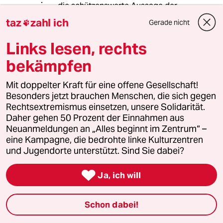
die schützenswerte Aussage der
Schweinsgesichter? Kann die
taz
zahl ich
Gerade nicht

Aussage also nicht ohne diese
Symbolik dargestellt werden?
Links lesen, rechts
bekämpfen
Sonntagssegler
S
Mit doppelter Kraft für eine offene Gesellschaft!
22.06.2022
,
15:18 Uhr
Besonders jetzt brauchen Menschen, die sich gegen
@WeissIchs:
Rechtsextremismus einsetzen, unsere Solidarität.
Ein Mohammed mit Kalashnikow
Daher gehen 50 Prozent der Einnahmen aus
oder Bombe karikiert ein reales
Neuanmeldungen an „Alles beginnt im Zentrum“ –
Problem - übrigens auch für Muslime
eine Kampagne, die bedrohte linke Kulturzentren
- und bedeutet keine
und Jugendorte unterstützt. Sind Sie dabei?
Muslimfeindlichkeit.
Soldaten mit Schweinegesichtern

Ja, ich will
und Davidstern hingegen verweisen
worauf bitte?
Genau das ist der Unterschied.
Schon dabei!