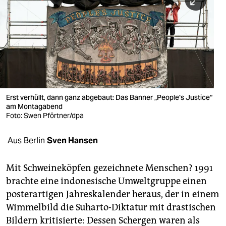
berlin
nord
wahrheit
verlag
verlag
Erst verhüllt, dann ganz abgebaut: Das Banner „People's Justice“
am Montagabend
veranstaltungen
Foto: Swen Pförtner/dpa
shop
Aus Berlin
Sven Hansen
fragen & hilfe
unterstützen
Mit Schweineköpfen gezeichnete Menschen? 1991
brachte eine indonesische Umweltgruppe einen
abo
posterartigen Jahres­kalender heraus, der in einem
Wimmelbild die Suharto-Diktatur mit drastischen
genossenschaft
Bildern kritisierte: Dessen Schergen waren als