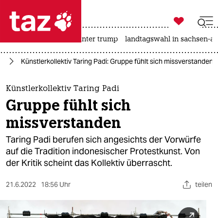

taz zahl ich
nahost-konflikt
usa unter trump
landtagswahl in sachsen-an

taz zahl ich
us
Künstlerkollektiv Taring Padi: Gruppe fühlt sich missverstanden
taz zahl ich
themen
Künstlerkollektiv Taring Padi
Gruppe fühlt sich
politik
missverstanden
öko
Taring Padi berufen sich angesichts der Vorwürfe
auf die Tradition indonesischer Protestkunst. Von
gesellschaft
der Kritik scheint das Kollektiv überrascht.
kultur
21.6.2022
18:56 Uhr
teilen
sport