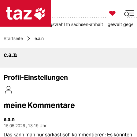

taz zahl ich
hitze
surfen
landtagswahl in sachsen-anhalt
gewalt gegen

taz zahl ich
Startseite
e.a.n
taz zahl ich
e.a.n
themen
politik
Profil-Einstellungen
öko
gesellschaft
meine Kommentare
kultur
e.a.n
sport
15.05.2026 , 13:19 Uhr
Das kann man nur sarkastisch kommentieren: Es könnten