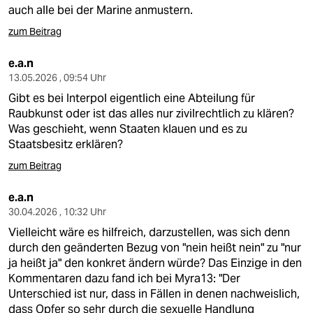
berlin
auch alle bei der Marine anmustern.
nord
zum Beitrag
wahrheit
e.a.n
13.05.2026 , 09:54 Uhr
verlag
Gibt es bei Interpol eigentlich eine Abteilung für
Raubkunst oder ist das alles nur zivilrechtlich zu klären?
verlag
Was geschieht, wenn Staaten klauen und es zu
Staatsbesitz erklären?
veranstaltungen
zum Beitrag
shop
e.a.n
fragen & hilfe
30.04.2026 , 10:32 Uhr
unterstützen
Vielleicht wäre es hilfreich, darzustellen, was sich denn
durch den geänderten Bezug von "nein heißt nein" zu "nur
abo
ja heißt ja" den konkret ändern würde? Das Einzige in den
Kommentaren dazu fand ich bei Myra13: "Der
genossenschaft
Unterschied ist nur, dass in Fällen in denen nachweislich,
dass Opfer so sehr durch die sexuelle Handlung