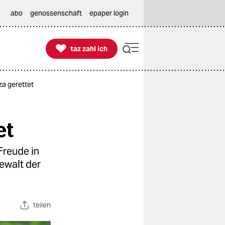
abo
genossenschaft
epaper login

taz zahl ich
taz zahl ich
za gerettet
et
Freude in
ewalt der
teilen