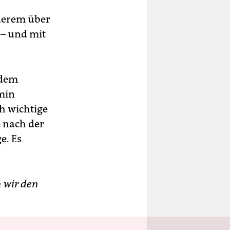
nderem über
 – und mit
 dem
min
ch wichtige
e nach der
e. Es
 wir den