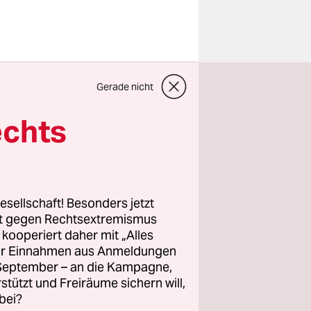
 aus dem
Gerade nicht
te des
mes of
echts
 durch,
ers Daniel
chwer
ch
esellschaft! Besonders jetzt
nenser
rt gegen Rechtsextremismus
z kooperiert daher mit „Alles
Vor allem
ller Einnahmen aus Anmeldungen
ohl viele
. September – an die Kampagne,
rstützt und Freiräume sichern will,
bei?