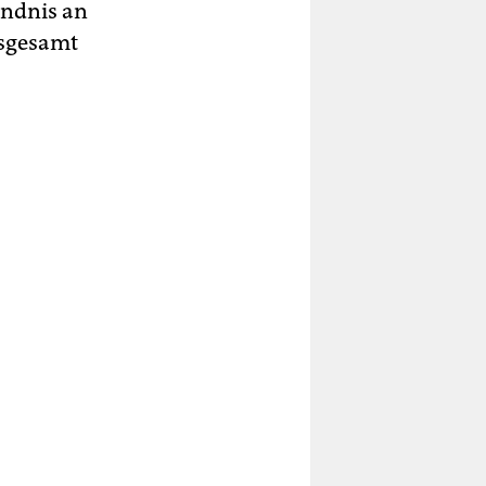
ändnis an
nsgesamt