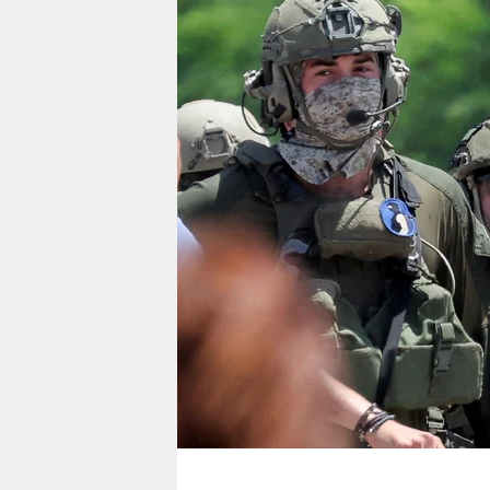
berlin
nord
wahrheit
verlag
verlag
veranstaltungen
shop
fragen & hilfe
unterstützen
abo
genossenschaft