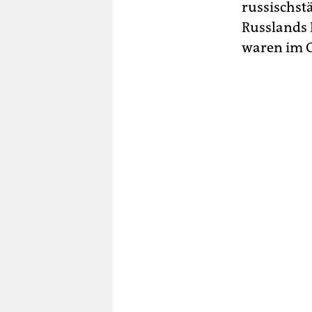
russischst
Russlands 
waren im O