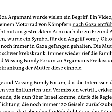
oa Argamani wurde vielen ein Begriff. Ein Video, 
f einem Motorrad von Kämpfern
nach Gaza entfüh
ht mit ausgestrecktem Arm nach ihrem Freund 
fen, wurde ein Symbol für den Angriff vom 7. Okto
d noch immer in Gaza gefangen gehalten. Die Mutt
st schwer krebskrank. Immer wieder rief die Famil
d Missing Family Forum zu Argamanis Freilassun
Erkrankung der Mutter diese einhole.
e and Missing Family Forum, das die Interessen 
n von Entführten und Vermissten vertritt, erklär
Freude, die nun über Israel komme, dürfe die Regi
flichtung, die noch immer 120 Geiseln zurückzub
ssen – „die Lebenden für Rehabilitation, die Tote