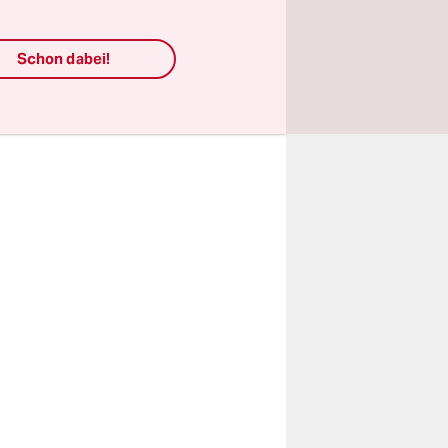
Almog Meir
rgen des 7.
Schon dabei!
n Gaza
f.