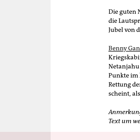
Die guten 
die Lautsp
Jubel von
Benny Gan
Kriegskabi
Netanjah
Punkte im 
Rettung de
scheint, al
Anmerkung:
Text um wei