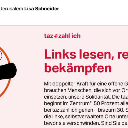
Jerusalem
Lisa Schneider
ln hat das israelische Militär am Samstagmorgen
taz
zahl ich

camp Nuseirat in Zentralgaza befreit. Spezialkräf
nd Geheimdienstes führten, nach Angaben der
Ti
Links lesen, r
zien gegen zwei verschiedene Hamas-Posten dort
bekämpfen
von Luftschlägen. Nach Angaben des Militärsprech
en die Truppen unter Feuer, ein Soldat wurde s
 und erlag mittlerweile seinen Verletzungen. Na
Mit doppelter Kraft für eine offene G
sischen Angaben wurden mindestens 50 Palästi
brauchen Menschen, die sich vor O
einsetzen, unsere Solidarität. Die ta
 den Sozialen Medien ist von bis zu 200 die Rede. 
beginnt im Zentrum“. 50 Prozent a
läge des Militärs sollen für die Tode – darunter w
bei taz zahl ich gehen – bis zum 30
– verantwortlich sein.
die linke, selbstverwaltete Orte unte
bevor sie verschwinden. Sind Sie da