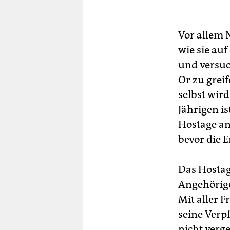
Vor allem N
wie sie au
und versuc
Or zu grei
selbst wir
Jährigen i
Hostage an
bevor die 
Das Hostag
Angehörige
Mit aller 
seine Verp
nicht verge