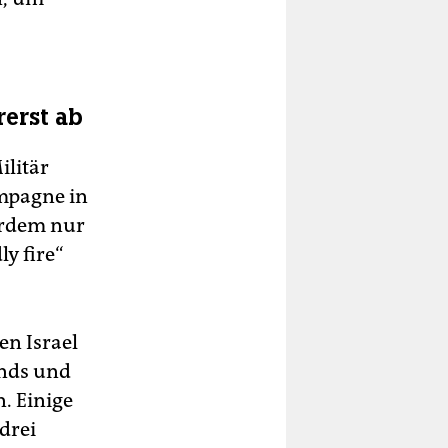
rerst ab
ilitär
mpagne in
erdem nur
y fire“
n Israel
ands und
. Einige
drei