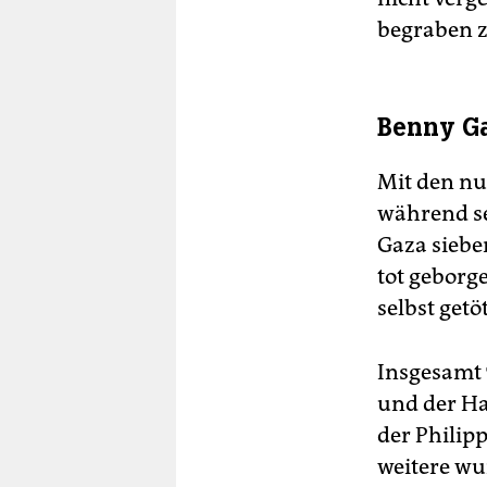
begraben z
Benny Ga
Mit den nun
während s
Gaza siebe
tot geborg
selbst getöt
Insgesamt 
und der Ha
der Philip
weitere wu