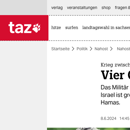
hautnavigation anspringen
hauptinhalt anspringen
footer anspringen
verlag
veranstaltungen
shop
fragen &
hitze
surfen
landtagswahl in sachse

taz zahl ich
taz zahl ich
Startseite
Politik
Nahost
Nahost
themen
politik
Krieg zwisc
Vier 
öko
Das Militär
gesellschaft
Israel ist 
Hamas.
kultur
sport
8.6.2024
14:45