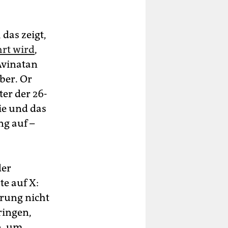
das zeigt,
rt wird
,
Avinatan
ber. Or
er der 26-
ie und das
g auf –
der
te auf X:
erung nicht
ringen,
n, um