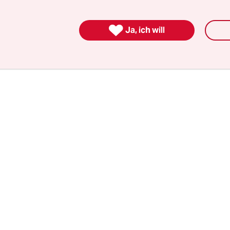
er Geretteten handelt es sich um Noa Argamani, 
y Kozlov, und Shlomi Ziv. Alle vier wurden am Mo

Ja, ich will
om Ort des
Nova Festivals
entführt, und seitdem i
en. Sie sind den Umständen entsprechend wohlau