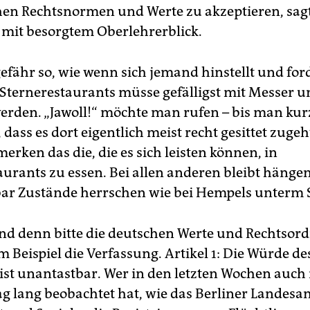
hen Rechtsnormen und Werte zu akzeptieren, sagt
mit besorgtem Oberlehrerblick.
efähr so, wie wenn sich jemand hinstellt und ford
Sternerestaurants müsse gefälligst mit Messer u
erden. „Jawoll!“ möchte man rufen – bis man kur
dass es dort eigentlich meist recht gesittet zugeh
merken das die, die es sich leisten können, in
aurants zu essen. Bei allen anderen bleibt hängen
bar Zustände herrschen wie bei Hempels unterm 
nd denn bitte die deutschen Werte und Rechtsor
m Beispiel die Verfassung. Artikel 1: Die Würde de
st unantastbar. Wer in den letzten Wochen auch
ag lang beobachtet hat, wie das Berliner Landesa