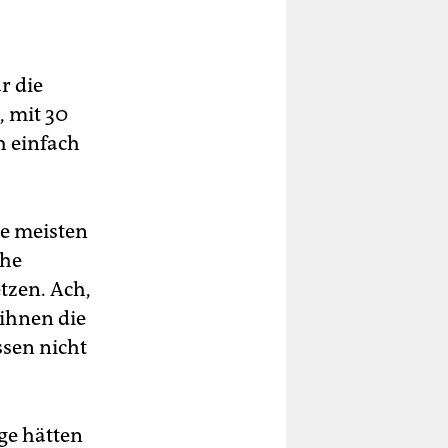
r die
, mit 30
h einfach
ie meisten
che
tzen. Ach,
 ihnen die
ssen nicht
ge hätten