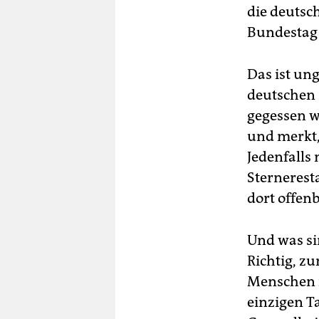
die deutsc
Bundestag 
Das ist ung
deutschen 
gegessen w
und merkt, 
Jedenfalls 
Sternerest
dort offen
Und was si
Richtig, zu
Menschen i
einzigen T