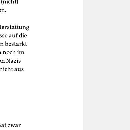
(nicht)
en.
hterstattung
se auf die
n bestärkt
h noch im
n Nazis
nicht aus
hat zwar