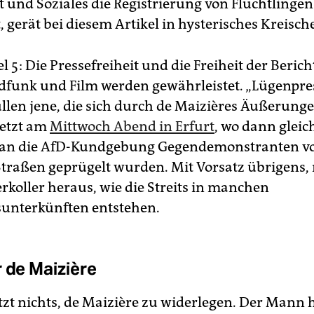
 und Soziales die Registrierung von Flüchtlingen 
, gerät bei diesem Artikel in hysterisches Kreisch
l 5: Die Pressefreiheit und die Freiheit der Beric
funk und Film werden gewährleistet. „Lügenpres
üllen jene, die sich durch de Maizières Äußerunge
letzt am
Mittwoch Abend in Erfurt
, wo dann gleic
 an die AfD-Kundgebung Gegendemonstranten vo
Straßen geprügelt wurden. Mit Vorsatz übrigens, 
rkoller heraus, wie die Streits in manchen
sunterkünften entstehen.
r de Maizière
tzt nichts, de Maizière zu widerlegen. Der Mann 