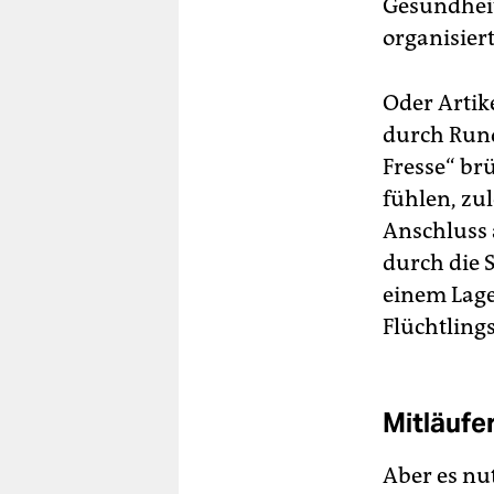
Gesundheit
organisiert
Oder Artike
durch Rund
Fresse“ br
fühlen, zu
Anschluss
durch die 
einem Lage
Flüchtling
Mitläufe
Aber es nu