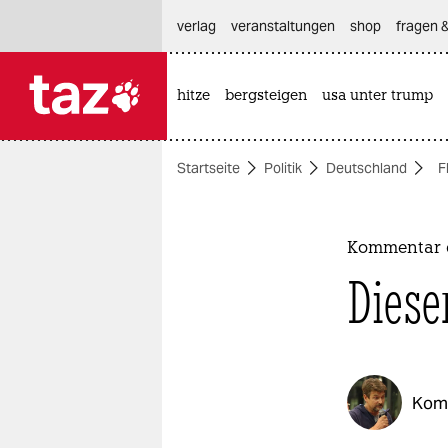
hautnavigation anspringen
hauptinhalt anspringen
footer anspringen
verlag
veranstaltungen
shop
fragen &
hitze
bergsteigen
usa unter trump

taz zahl ich
taz zahl ich
Startseite
Politik
Deutschland
F
themen
politik
Kommentar d
öko
Diese
gesellschaft
kultur
Kom
sport