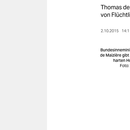
berlin
Thomas de 
nord
von Flüchtl
wahrheit
2.10.2015
14:1
verlag
Bundesinnemini
verlag
de Maizière gibt
harten H
veranstaltungen
Foto:
shop
fragen & hilfe
unterstützen
abo
genossenschaft