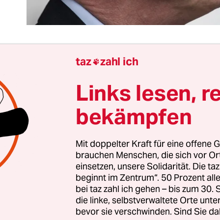
taz
zahl ich

en wir erst einmal das Wesentliche: Was Thomas 
Links lesen, r
Donnerstag zum Thema „Dankbarkeit“
und Ben
lüchteter Menschen von sich gegeben hat, ist wide
bekämpfen
htig, verlogen, arrogant, menschenfeindlich,
ntgeladen und so dumm, dass man sich damit ei
Mit doppelter Kraft für eine offene G
er beschäftigen möchte.
brauchen Menschen, die sich vor O
einsetzen, unsere Solidarität. Die ta
icht. Denn de Maizière ist ja nicht irgendein Peg
beginnt im Zentrum“. 50 Prozent a
n oder anonymer PI-News-Kommentator. Er ist no
bei taz zahl ich gehen – bis zum 30
die linke, selbstverwaltete Orte unte
U-Chef. Wie auch immer es dazu kommen konnte
bevor sie verschwinden. Sind Sie da
ender Bundesinnenminister, zuständig für die Sic