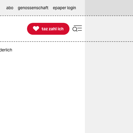
abo
genossenschaft
epaper login

taz zahl ich
taz zahl ich
derlich