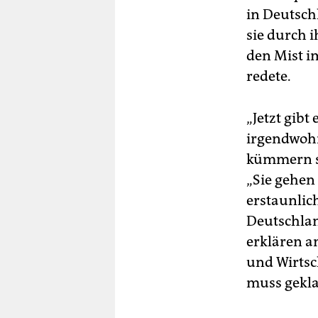
in Deutsch
sie durch 
den Mist i
redete.
„Jetzt gibt
irgendwohi
kümmern si
„Sie gehen 
erstaunlic
Deutschlan
erklären a
und Wirtsc
muss gekla