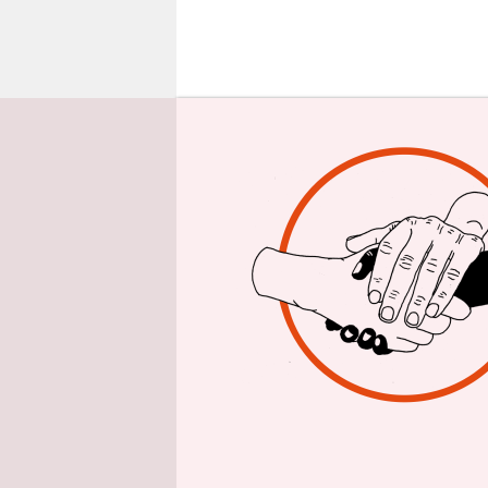
epaper login
K
lär
am
gef
niederträc
ressentime
nicht weit
Geht aber n
Vollpfoste
einmal CS
ist amtier