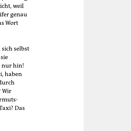
cht, weil
ifer genau
as Wort
 sich selbst
sie
 nur hin!
xi, haben
 durch
? Wir
Armuts-
 Taxi? Das