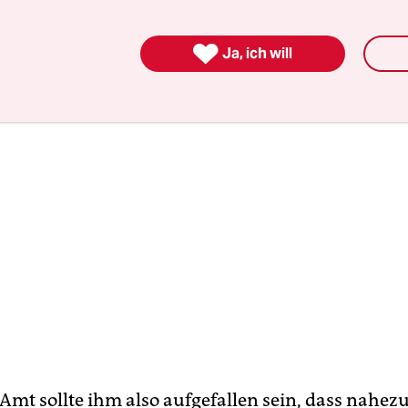
eutschland lebenden Menschen.

Ja, ich will
Amt sollte ihm also aufgefallen sein, dass nahez