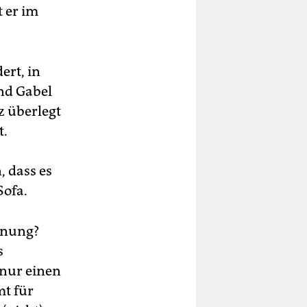
 er im
ert, in
nd Gabel
z überlegt
t.
, dass es
Sofa.
dnung?
s
 nur einen
mt für