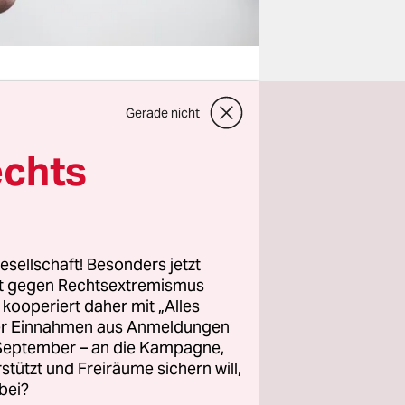
Gerade nicht
de Maizière
echts
ehmen
rlich,
gentlich
esellschaft! Besonders jetzt
rt gegen Rechtsextremismus
z kooperiert daher mit „Alles
ida-
ller Einnahmen aus Anmeldungen
ch nicht
. September – an die Kampagne,
rstützt und Freiräume sichern will,
, der Mann
bei?
herheit