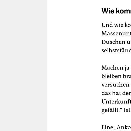
Wie kom
Und wie ko
Massenunte
Duschen un
selbststän
Machen ja 
bleiben br
versuchen 
das hat der
Unterkunft 
gefällt.“ Is
Eine „Anko