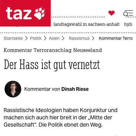

taz zahl ich
niedrigwasser
rente
landtagswahl in sachsen-anhalt
hybri

taz zahl ich
Startseite
Politik
Asien
Rassismus
Kommentar Terroran
taz zahl ich
Kommentar Terroranschlag Neuseeland
themen
Der Hass ist gut vernetzt
politik
öko
Kommentar von
Dinah Riese
gesellschaft
kultur
Rassistische Ideologien haben Konjunktur und
machen sich auch hier breit in der „Mitte der
sport
Gesellschaft“. Die Politik ebnet den Weg.