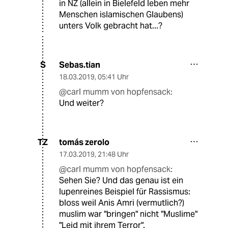
in NZ (allein in Bielefeld leben mehr
Menschen islamischen Glaubens)
unters Volk gebracht hat...?
Sebas.tian
S
18.03.2019
,
05:41 Uhr
@carl mumm von hopfensack:
Und weiter?
tomás zerolo
TZ
17.03.2019
,
21:48 Uhr
@carl mumm von hopfensack:
Sehen Sie? Und das genau ist ein
lupenreines Beispiel für Rassismus:
bloss weil Anis Amri (vermutlich?)
muslim war "bringen" nicht "Muslime"
"Leid mit ihrem Terror".