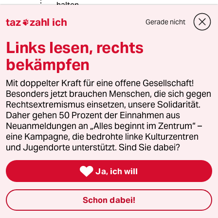
halten.
taz
zahl ich
Gerade nicht

Der Artikel wie auch Ihre Darstellung
Links lesen, rechts
sind tendenzioes und was viel
schlimmer ist,einseitig
bekämpfen
verharmlosend.
Mit doppelter Kraft für eine offene Gesellschaft!
Zu Ihrer Erinnerung!
Besonders jetzt brauchen Menschen, die sich gegen
Rechtsextremismus einsetzen, unsere Solidarität.
Ich lehne Gewalt,in welcher Form
Daher gehen 50 Prozent der Einnahmen aus
auch immer,strikt ab.Von wem auch
Neuanmeldungen an „Alles beginnt im Zentrum“ –
immer sie auch ausgeht.
eine Kampagne, die bedrohte linke Kulturzentren
und Jugendorte unterstützt. Sind Sie dabei?

Ja, ich will
Stechpalme
S
18.03.2019
,
11:32 Uhr
@carl mumm von hopfensack:
Schon dabei!
"Ihre Ignoranz,oder ist es gar Unreife,