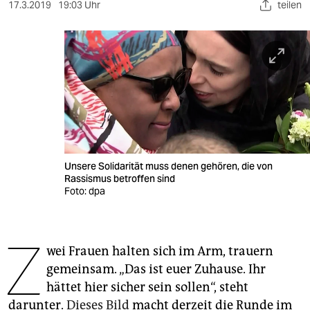
berlin
17.3.2019
19:03 Uhr
teilen
nord
wahrheit
verlag
verlag
veranstaltungen
Unsere Solidarität muss denen gehören, die von
shop
Rassismus betroffen sind
Foto: dpa
fragen & hilfe
unterstützen
Z
wei Frauen halten sich im Arm, trauern
abo
gemeinsam. „Das ist euer Zuhause. Ihr
genossenschaft
hättet hier sicher sein sollen“, steht
darunter.
Dieses Bild
macht derzeit die Runde im