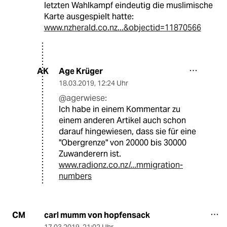
letzten Wahlkampf eindeutig die muslimische
Karte ausgespielt hatte:
www.nzherald.co.nz...&objectid=11870566
Age Krüger
AK
18.03.2019
,
12:24 Uhr
@agerwiese:
Ich habe in einem Kommentar zu
einem anderen Artikel auch schon
darauf hingewiesen, dass sie für eine
"Obergrenze" von 20000 bis 30000
Zuwanderern ist.
www.radionz.co.nz/...mmigration-
numbers
carl mumm von hopfensack
CM
17.03.2019
,
21:02 Uhr