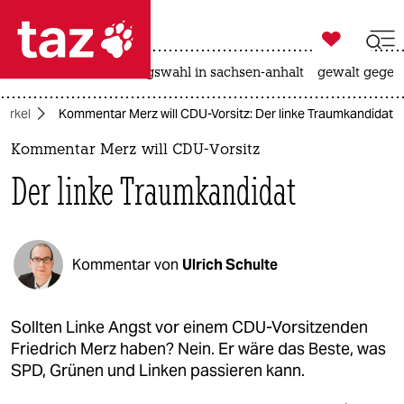

taz zahl ich
hitze
surfen
landtagswahl in sachsen-anhalt
gewalt gegen

taz zahl ich
erkel
Kommentar Merz will CDU-Vorsitz: Der linke Traumkandidat
taz zahl ich
Kommentar Merz will CDU-Vorsitz
themen
Der linke Traumkandidat
politik
öko
Kommentar von
Ulrich Schulte
gesellschaft
kultur
Sollten Linke Angst vor einem CDU-Vorsitzenden
Friedrich Merz haben? Nein. Er wäre das Beste, was
sport
SPD, Grünen und Linken passieren kann.