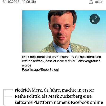
berlin
31.10.2018
19:09 Uhr
teilen
nord
wahrheit
verlag
verlag
veranstaltungen
Er ist neoliberal und erzkonservativ. So neoliberal und
shop
erzkonservativ, dass er viele Merkel-Fans vergraulen
würde
fragen & hilfe
Foto: Imago/Sepp Spiegl
unterstützen
F
abo
riedrich Merz, 62 Jahre, machte in erster
Reihe Politik, als Mark Zuckerberg eine
genossenschaft
seltsame Plattform namens Facebook online