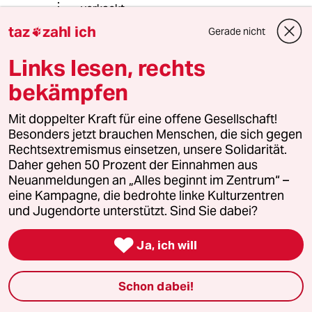
verkackt
taz
zahl ich
Gerade nicht

Links lesen, rechts
76530 (Profil gelöscht)
7G
01.11.2018
,
19:58 Uhr
bekämpfen
Und noch einen hinterher, weil's so gut passt:
"Sozialisten sind Kämpfer, keine
Mit doppelter Kraft für eine offene Gesellschaft!
kontemplativen Jammerlappen."
Besonders jetzt brauchen Menschen, die sich gegen
Rechtsextremismus einsetzen, unsere Solidarität.
(Michael Stamm, Ex-SDSler auf einer
Daher gehen 50 Prozent der Einnahmen aus
studentischen VV Mitte der 1970er Jahre im
Neuanmeldungen an „Alles beginnt im Zentrum“ –
Audi Max Marburg.)
eine Kampagne, die bedrohte linke Kulturzentren
Auch heute noch und wieder aktuell.
und Jugendorte unterstützt. Sind Sie dabei?

Ja, ich will
76530 (Profil gelöscht)
7G
01.11.2018
,
19:52 Uhr
Schon dabei!
Wenn ich den Tenor der meisten Kommentare