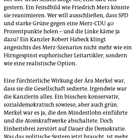
Gesundheitsminister Jens Spahn und Ex-Frak­
gestern. Ein Feindbild wie Friedrich Merz könnte
tionschef Friedrich Merz. Kramp-Karrenbauer vertritt
sie reanimieren. Wer will ausschließen, dass SPD
ein konservatives Weltbild, tickt sozial­politisch aber
mittig. Spahn profilierte sich als konservativer
und starke Grüne gegen eine Merz-CDU 40
Gegenentwurf zu Merkel - ähnlich wie Merz.
Prozentpunkte holen – und die Linke käme ja
dazu? Ein Kanzler Robert Habeck klingt
Der Nichtkandidat:
Armin Laschet, Ministerpräsident
angesichts des Merz-Szenarios nicht mehr wie ein
und Chef des mächtigen CDU-Landesverbandes
Nordrhein-Westfalen, erklärte am Mittwoch an, er
Hirngespinst euphorischer Leitartikler, sondern
werde sich nicht bewerben. Bei der geplanten
wie eine realistische Option.
Trennung von Kanzleramt und Parteivorsitz sei das
Amt des NRW-Regierungschefs mit dem Vorsitz nicht
Eine fürchterliche Wirkung der Ära Merkel war,
vereinbar. Damit schließt er aber eine spätere
Kanzlerkandidatur nicht aus. Laschet gilt als moderat.
dass sie die Gesellschaft sedierte. Irgendwie war
die Kanzlerin alles. Ein bisschen konservativ,
sozialdemokratisch sowieso, aber auch grün.
Merkel war es ja, die den Mindestlohn einführte
und die Atomkraftwerke abschaltete. Doch
Einheitsbrei zerstört auf Dauer die Demokratie.
Was das politische System jetzt braucht, ist mehr