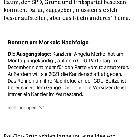
Raum, den SPD, Grüne und Linkspartei besetzen
könnten. Dafür, zugegeben, müssten sie sich
besser aufstellen, aber das ist ein anderes Thema.
Rennen um Merkels Nachfolge
Die Ausgangslage:
Kanzlerin Angela Merkel hat am
Montag angekündigt, auf dem CDU-Parteitag im
Dezember nicht mehr für den Parteivorsitz anzutreten.
Außerdem will sie 2021 die Kanzlerschaft abgeben.
Das Rennen um ihre Nachfolge an der CDU-Spitze ist
bereits in vollem Gange. Der oder die Vorsitzende ist
immer ein Kanzler im Wartestand.
mehr anzeigen
Die KandidatInnen:
Bisher haben drei CDU-­
PolitikerInnen erklärt, antreten zu wollen. ­
Generalsekretärin Annegret Kramp-Karrenbauer,
Rot-Rot-Grün schien lange tot, eine Idee von