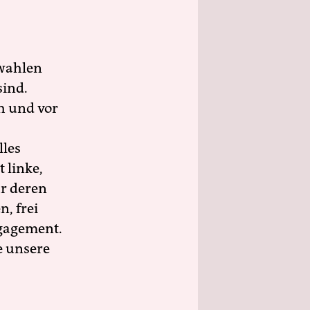
wahlen
sind.
h und vor
lles
 linke,
ür deren
n, frei
ngagement.
e unsere