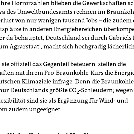
 ihre Horrorzahlen blieben die Gewerkschaften sc
twa des Umweltbundesamts rechnen im Braunkoh
rlust von nur wenigen tausend Jobs – die zudem
tsplätze in anderen Energiebereichen überkompe
r da behauptet, Deutschland sei durch Gabriels 
m Agrarstaat“, macht sich hochgradig lächerlich
ie offiziell das Gegenteil beteuern, stellen die
ften mit ihrem Pro-Braunkohle-Kurs die Energ
utschen Klimaziele infrage. Denn die Braunkohl
 nur Deutschlands größte CO
-Schleudern; wegen 
2
exibilität sind sie als Ergänzung für Wind- und
om zudem ungeeignet.