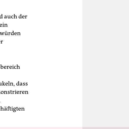
d auch der
ein
t würden
er
ebereich
ukeln, dass
monstrieren
n
chäftigten