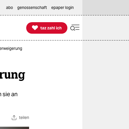
abo
genossenschaft
epaper login

taz zahl ich
taz zahl ich
verweigerung
erung
 sie an
teilen