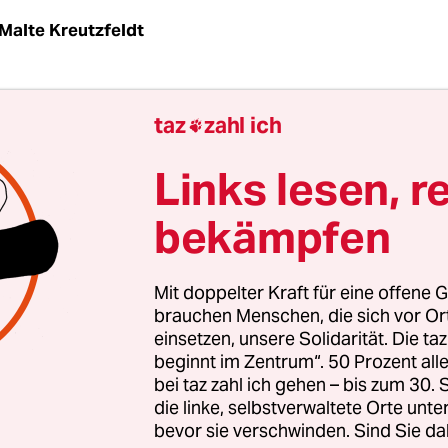
Malte Kreutzfeldt
der Zahlen haben die Gewerkschaften am Woche
taz
zahl ich

 Während im Rheinland etwa 6.000 Menschen ge
tzung der Braunkohle demonstrierten, gingen in
Links lesen, r
00 für den klimaschädlichen Energieträger auf di
bekämpfen
 allerdings sind die Energiegewerkschaft IG BCE u
tungsgewerkschaft Verdi im aktuellen Streit über 
ie Verlierer.
Mit doppelter Kraft für eine offene G
brauchen Menschen, die sich vor O
einsetzen, unsere Solidarität. Die ta
Argumente halten einer Überprüfung nicht stand
beginnt im Zentrum“. 50 Prozent a
haftsminister Sigmar Gabriel geplanten neuen
bei taz zahl ich gehen – bis zum 30
gen, gegen die die Gewerkschaften demonstrieren
die linke, selbstverwaltete Orte unte
bevor sie verschwinden. Sind Sie da
 10 Prozent der Kohlekraftwerke. Dennoch sieht 