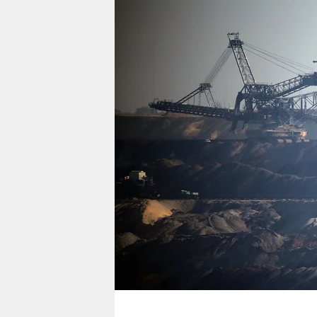
berlin
nord
wahrheit
verlag
verlag
veranstaltungen
shop
fragen & hilfe
unterstützen
abo
genossenschaft