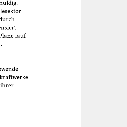
huldig.
lesektor
 durch
nsiert
Pläne „auf
.
iewende
ekraftwerke
ihrer