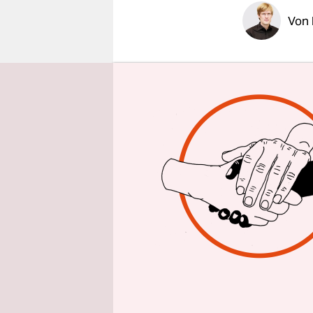
epaper login
Von
Das Duell 
gewonnen:
weitere Nu
knapp 15.0
Inhaltlich
Dienstleis
der Kohle d
Denn ihre 
SPD-Wirtsc
Klimaaufla
gerade mal