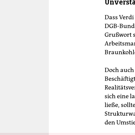
Unverstä
Dass Verdi
DGB-Bundes
Grußwort s
Arbeitsmar
Braunkohle
Doch auch 
Beschäftigt
Realitätsv
sich eine 
ließe, sol
Strukturwa
den Umstie