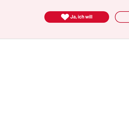
0.000 Arbeitsplätze bedroht; Verdi-Chef Frank B
 100.000 gefährdeten Jobs.

Ja, ich will