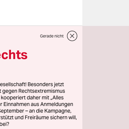
nende
Gerade nicht
gen die
 Berlin
echts
e Straße.
nd die
die Zukunft
esellschaft! Besonders jetzt
rt gegen Rechtsextremismus
z kooperiert daher mit „Alles
. Die von
ller Einnahmen aus Anmeldungen
. September – an die Kampagne,
, treffen
rstützt und Freiräume sichern will,
bei?
die IG BCE