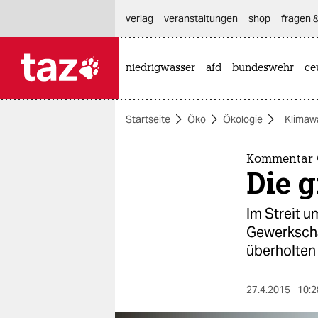
hautnavigation anspringen
hauptinhalt anspringen
footer anspringen
verlag
veranstaltungen
shop
fragen &
niedrigwasser
afd
bundeswehr
ce

taz zahl ich
taz zahl ich
Startseite
Öko
Ökologie
Klimaw
themen
politik
Kommentar 
Die 
öko
Im Streit u
gesellschaft
Gewerkscha
überholten
kultur
sport
27.4.2015
10:2