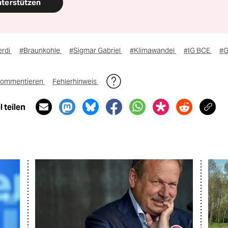
nterstützen
erdi
#Braunkohle
#Sigmar Gabriel
#Klimawandel
#IG BCE
#G
ommentieren
Fehlerhinweis
 teilen