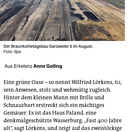
berlin
nord
wahrheit
verlag
Der Braunkohletagebau Garzweiler II im August.
verlag
Foto: dpa
veranstaltungen
Aus Erkelenz
Anne Golling
shop
Eine grüne Oase – so nennt Wilfried Lörkens, 62,
fragen & hilfe
sein Anwesen, stolz und wehmütig zugleich.
Hinter dem kleinen Mann mit Brille und
unterstützen
Schnauzbart erstreckt sich ein mächtiges
abo
Gemäuer. Es ist das Haus Paland, eine
denkmalgeschützte Wasserburg. „Fast 400 Jahre
genossenschaft
alt“, sagt Lörkens, und zeigt auf das zweistöckige