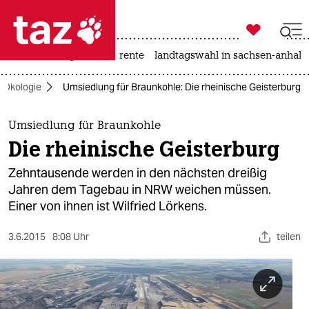

taz zahl ich
hitze
niedrigwasser
rente
landtagswahl in sachsen-anhalt

taz zahl ich
Ökologie
Umsiedlung für Braunkohle: Die rheinische Geisterburg
taz zahl ich
themen
Umsiedlung für Braunkohle
Die rheinische Geisterburg
politik
Zehntausende werden in den nächsten dreißig
öko
Jahren dem Tagebau in NRW weichen müssen.
Einer von ihnen ist Wilfried Lörkens.
gesellschaft
3.6.2015
8:08 Uhr
teilen
kultur
sport