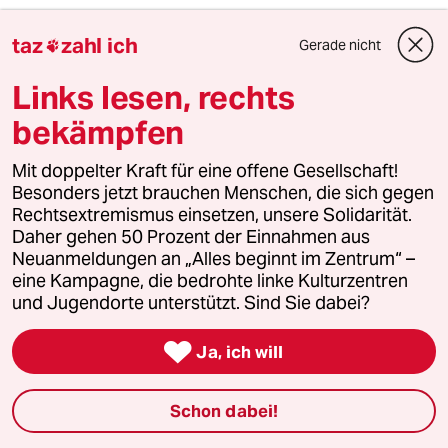
meistkommentiert
taz
zahl ich
Gerade nicht

Links lesen, rechts
1
Krise der Demokratie
bekämpfen
AfD-Wählen als Triebabfuhr
Mit doppelter Kraft für eine offene Gesellschaft!
Besonders jetzt brauchen Menschen, die sich gegen
Rechtsextremismus einsetzen, unsere Solidarität.
2
Nathanael Liminski über seine CDU
Daher gehen 50 Prozent der Einnahmen aus
„Wir müssen in der Lage sein, besser zu
Neuanmeldungen an „Alles beginnt im Zentrum“ –
argumentieren“
eine Kampagne, die bedrohte linke Kulturzentren
und Jugendorte unterstützt. Sind Sie dabei?
3
Linken-Politikerin von Angern zur Rente

Ja, ich will
„Dem Kanzler ist der Osten egal“
Schon dabei!