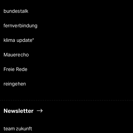
bundestalk
fernverbindung
klima update°
Mauerecho
Freie Rede
reingehen
Newsletter
team zukunft