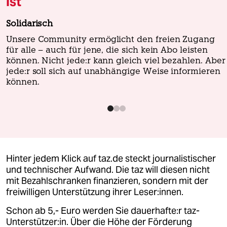
ist
wahrheit
Solidarisch
verlag
Unsere Community ermöglicht den freien Zugang
für alle – auch für jene, die sich kein Abo leisten
verlag
können. Nicht jede:r kann gleich viel bezahlen. Aber
jede:r soll sich auf unabhängige Weise informieren
veranstaltungen
können.
shop
fragen & hilfe
unterstützen
Hinter jedem Klick auf taz.de steckt journalistischer
abo
und technischer Aufwand. Die taz will diesen nicht
genossenschaft
mit Bezahlschranken finanzieren, sondern mit der
freiwilligen Unterstützung ihrer Leser:innen.
epaper login
Schon ab 5,- Euro werden Sie dauerhafte:r taz-
Unterstützer:in. Über die Höhe der Förderung