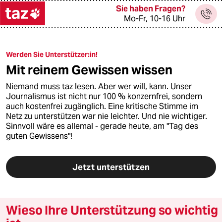
Sie haben Fragen?
Mo-Fr, 10-16 Uhr
Werden Sie Unterstützer:in!
themen
Mit reinem Gewissen wissen
politik
Niemand muss taz lesen. Aber wer will, kann. Unser
Journalismus ist nicht nur 100 % konzernfrei, sondern
öko
auch kostenfrei zugänglich. Eine kritische Stimme im
Netz zu unterstützen war nie leichter. Und nie wichtiger.
gesellschaft
Sinnvoll wäre es allemal - gerade heute, am "Tag des
guten Gewissens"!
kultur
Jetzt unterstützen
sport
berlin
Wieso Ihre Unterstützung so wichtig
nord