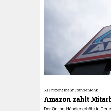
berlin
nord
wahrheit
verlag
verlag
veranstaltungen
shop
fragen & hilfe
unterstützen
3,1 Prozent mehr Stundenlohn
abo
Amazon zahlt Mitar
genossenschaft
Der Online-Händler erhöht in Deu