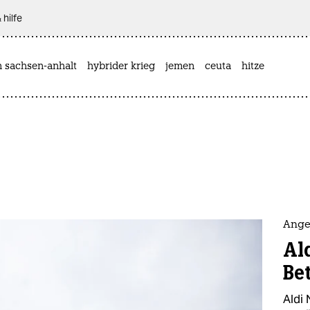
 hilfe
n sachsen-anhalt
hybrider krieg
jemen
ceuta
hitze
Ange
Al
Bet
Aldi 