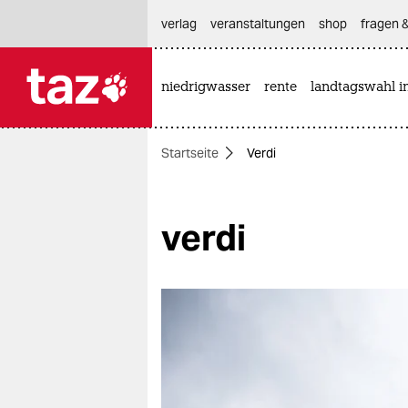
hautnavigation anspringen
hauptinhalt anspringen
footer anspringen
verlag
veranstaltungen
shop
fragen &
niedrigwasser
rente
landtagswahl i

taz zahl ich
taz zahl ich
Startseite
Verdi
themen
politik
verdi
öko
gesellschaft
kultur
sport