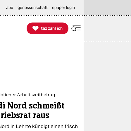
abo
genossenschaft
epaper login

taz zahl ich
taz zahl ich
blicher Arbeitszeitbetrug
di Nord schmeißt
riebsrat raus
Nord in Lehrte kündigt einen frisch