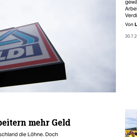
gewä
Arbe
Verd
Von
L
30.7.
beitern mehr Geld
tschland die Löhne. Doch