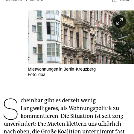
berlin
nord
wahrheit
verlag
verlag
veranstaltungen
Mietwohnungen in Berlin-Kreuzberg
Foto: dpa
shop
fragen & hilfe
S
unterstützen
cheinbar gibt es derzeit wenig
Langweiligeres, als Wohnungspolitik zu
abo
kommentieren. Die Situation ist seit 2013
unverändert: Die Mieten klettern unaufhörlich
genossenschaft
nach oben, die Große Koalition unternimmt fast