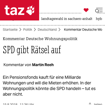

taz zahl ich
niedrigwasser
rente
landtagswahl in sachsen-anhalt
hybri

taz zahl ich
Startseite
Politik
Deutschland
Kommentar Deutsche Wohnun
taz zahl ich
Kommentar Deutsche Wohnungspolitik
themen
SPD gibt Rätsel auf
politik
öko
Kommentar von
Martin Reeh
gesellschaft
Ein Pensionsfonds kauft für eine Milliarde
Wohnungen und will die Mieten erhöhen. In der
kultur
Wohnungspolitik könnte die SPD handeln – tut es
aber nicht.
sport
15.8.2018
11:36 Uhr
teilen