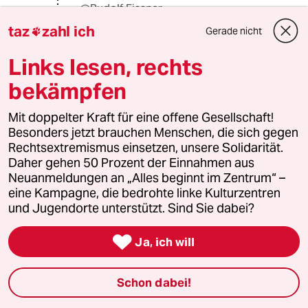
@Rudolf Fissner:
...aber nur, weil er von den lukrativen
taz
zahl ich
Gerade nicht

Anschlussverwendungen in der
Wirtschaft korrumpiert wird.
Links lesen, rechts
bekämpfen
Rudolf Fissner
Mit doppelter Kraft für eine offene Gesellschaft!
16.08.2018
,
17:51 Uhr
Besonders jetzt brauchen Menschen, die sich gegen
@Normalo:
Rechtsextremismus einsetzen, unsere Solidarität.
Ach. Ich habs! ... Sie(?) meinen also
Daher gehen 50 Prozent der Einnahmen aus
besser den öffentlichen Dienst
Neuanmeldungen an „Alles beginnt im Zentrum“ –
"gleichschalten" statt abschaffen.
eine Kampagne, die bedrohte linke Kulturzentren
Wie hoch schätzen Sie den Anteil
und Jugendorte unterstützt. Sind Sie dabei?
korrupter Beamter in Deutschland.
Sehr viel höher als in Griechenland?

Ja, ich will
Vielleicht würde ein deutlich höherer
Lohn für Beamte die Korruption
mildern.
Schon dabei!