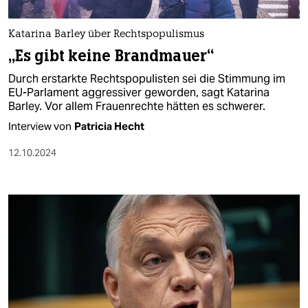
berlin
nord
Katarina Barley über Rechtspopulismus
„Es gibt keine Brandmauer“
wahrheit
Durch erstarkte Rechtspopulisten sei die Stimmung im
verlag
EU-Parlament aggressiver geworden, sagt Katarina
Barley. Vor allem Frauenrechte hätten es schwerer.
verlag
Interview von
Patricia Hecht
veranstaltungen
12.10.2024
shop
fragen & hilfe
unterstützen
abo
genossenschaft