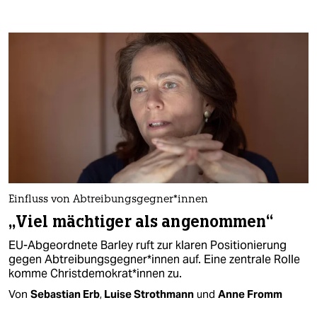
Einfluss von Ab­trei­bungs­geg­ne­r*in­nen
„Viel mächtiger als angenommen“
EU-Abgeordnete Barley ruft zur klaren Positionierung
gegen Ab­trei­bungs­geg­ne­r*in­nen auf. Eine zentrale Rolle
komme Christ­de­mo­kra­t*in­nen zu.
Von
Sebastian Erb
,
Luise Strothmann
und
Anne Fromm