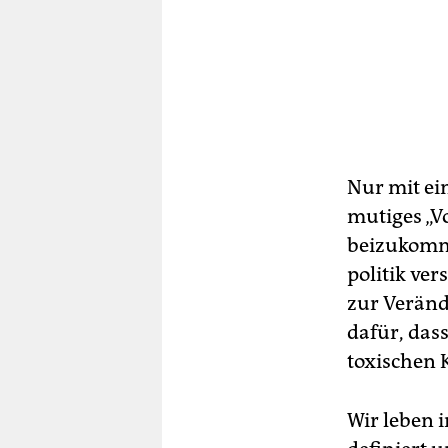
Nur mit ei
mutiges „V
beizukomme
politik ve
zur Veränd
dafür, das
toxischen 
Wir leben 