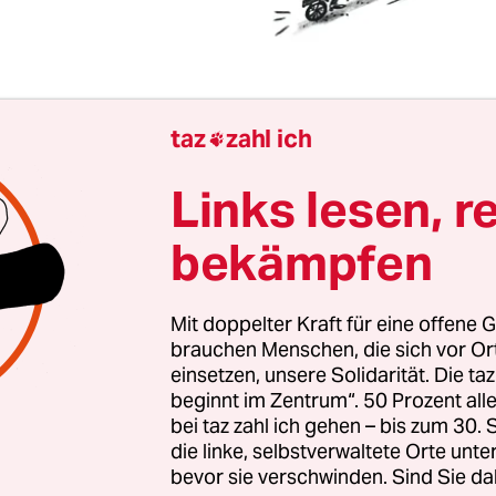
taz
zahl ich

t absurd: Die Klimakrise ist so sichtbar und fühlb
Links lesen, r
. Trotzdem dominieren Ignoranz und Ablehnung
apolitik.
Österreich säuft ab, wählt aber die FPÖ
bekämpfen
 als Hysterie abtut. In Brandenburg, Thüringen
agen Bauern und Hausbesitzer über Dürren, Star
Mit doppelter Kraft für eine offene G
, wählen aber die Grünen aus den Regierungsbet
brauchen Menschen, die sich vor O
 sie als Einzige das Thema vorangetrieben haben.
einsetzen, unsere Solidarität. Die ta
beginnt im Zentrum“. 50 Prozent a
ich der Wind zum Sturm entwickelt und gleichzeit
bei taz zahl ich gehen – bis zum 30
die linke, selbstverwaltete Orte unte
n „
Fridays for Future
“. Noch vor ein paar Jahren 
bevor sie verschwinden. Sind Sie da
tivistInnen, man habe ja „nichts erreicht“. Heute 