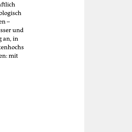
ftlich
ologisch
en –
asser und
 an, in
stenhochs
en: mit