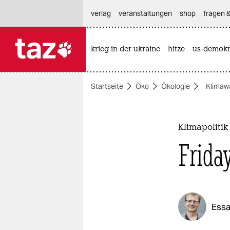
hautnavigation anspringen
hauptinhalt anspringen
footer anspringen
verlag
veranstaltungen
shop
fragen &
krieg in der ukraine
hitze
us-demokr

taz zahl ich
taz zahl ich
Startseite
Öko
Ökologie
Klimaw
themen
politik
Klimapolitik
öko
Friday
gesellschaft
kultur
Essa
sport