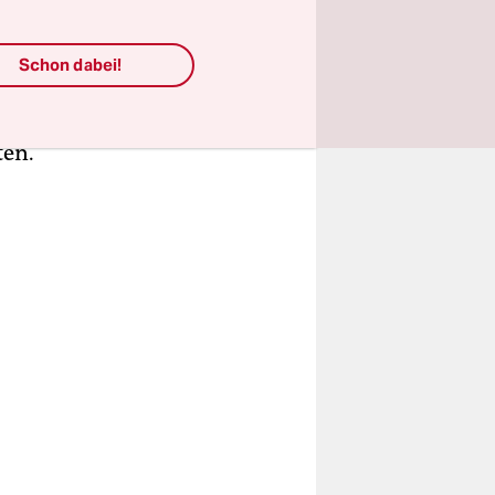
politische
Schon dabei!
olitik in
ten.