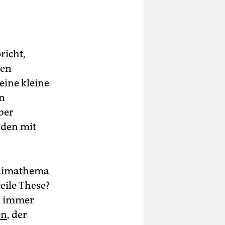
richt,
ten
eine kleine
en
aber
rden mit
 Klimathema
ile These?
en immer
en
, der