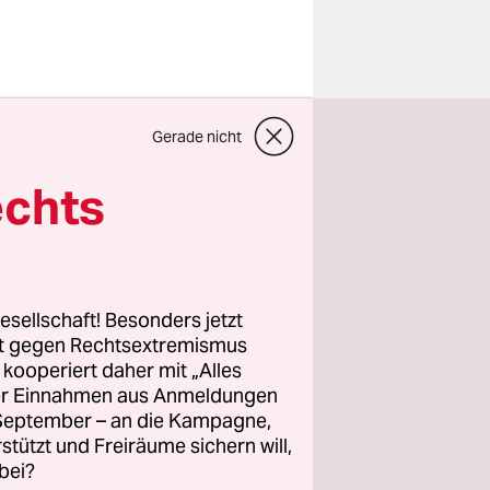
Gerade nicht
ar wie noch
echts
 gegen
, die das
 und
k­regen
esellschaft! Besonders jetzt
eiligungen
rt gegen Rechtsextremismus
z kooperiert daher mit „Alles
ller Einnahmen aus Anmeldungen
ig gedreht
. September – an die Kampagne,
rstützt und Freiräume sichern will,
beschwerten
bei?
wäre die