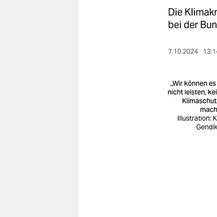
berlin
Die Klimakr
nord
bei der Bu
wahrheit
7.10.2024
13:1
verlag
„Wir können es
verlag
nicht leisten, ke
Klimaschut
veranstaltungen
mach
Illustration: 
shop
Gendi
fragen & hilfe
unterstützen
abo
genossenschaft