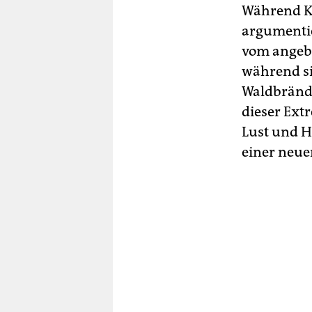
Während K
argumentie
vom angebl
während si
Waldbrände
dieser Ext
Lust und H
einer neuen