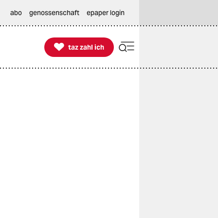
abo
genossenschaft
epaper login

taz zahl ich
taz zahl ich