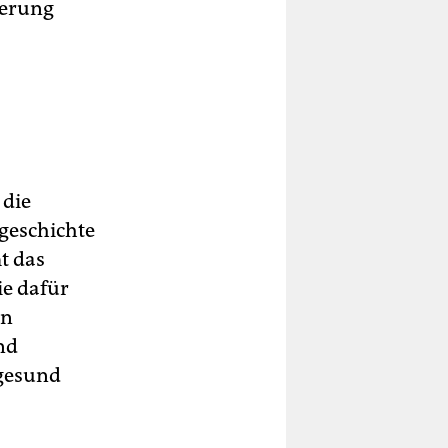
ierung
 die
sgeschichte
t das
ie dafür
en
nd
 gesund