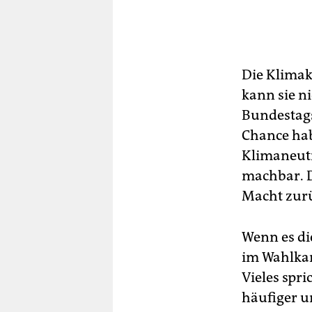
Die Klimak
kann sie n
Bundestags
Chance hab
Klimaneutra
machbar. D
Macht zur
Wenn es di
im Wahlka
Vieles spr
häufiger u