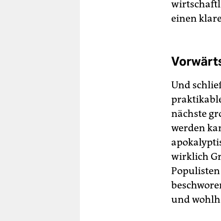
wirtschaft
einen klar
Vorwärts
Und schlie
praktikabl
nächste gro
werden kan
apokalypti
wirklich G
Populisten
beschworen
und wohlh