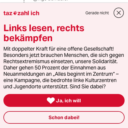
Natürlich wird gespart. In
Deutschland wurde im Vergleich zum
taz
zahl ich
Gerade nicht

Vorjahr 20-30% weniger Gas
verbraucht.
Links lesen, rechts
bekämpfen
Ingo Bernable
IB
Mit doppelter Kraft für eine offene Gesellschaft!
14.09.2022
,
21:22 Uhr
Besonders jetzt brauchen Menschen, die sich gegen
@gyakusou:
Rechtsextremismus einsetzen, unsere Solidarität.
Und wieviel davon wird tatsächlich
Daher gehen 50 Prozent der Einnahmen aus
eingespart und nicht durch Kohle, Öl,
Neuanmeldungen an „Alles beginnt im Zentrum“ –
Atom, ... ersetzt?
eine Kampagne, die bedrohte linke Kulturzentren
und Jugendorte unterstützt. Sind Sie dabei?

Ja, ich will
651741 (Profil gelöscht)
6G
14.09.2022
,
09:02 Uhr
Die Preise für fossile Energie zu stabilisieren
Schon dabei!
bzw. zu deckeln muss den Grünen wie ein Hohn