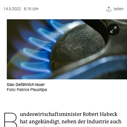
berlin
14.9.2022
8:16 Uhr
teilen
nord
wahrheit
verlag
verlag
veranstaltungen
shop
fragen & hilfe
Gas: Gefährlich teuer
Foto: Patrick Pleul/dpa
unterstützen
abo
B
undeswirtschaftsminister Robert Habeck
genossenschaft
hat angekündigt, neben der Industrie auch