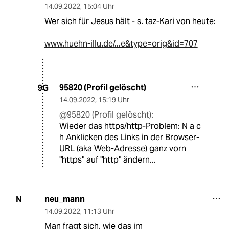
14.09.2022
,
15:04 Uhr
Wer sich für Jesus hält - s. taz-Kari von heute:
www.huehn-illu.de/...e&type=orig&id=707
95820 (Profil gelöscht)
9G
14.09.2022
,
15:19 Uhr
@95820 (Profil gelöscht):
Wieder das https/http-Problem: N a c
h Anklicken des Links in der Browser-
URL (aka Web-Adresse) ganz vorn
"https" auf "http" ändern...
neu_mann
N
14.09.2022
,
11:13 Uhr
Man fragt sich, wie das im