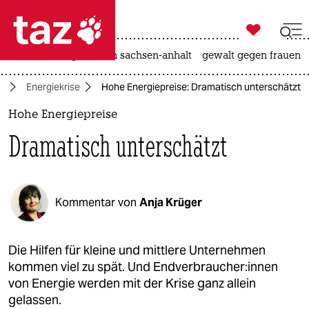

taz zahl ich
hitze
landtagswahl in sachsen-anhalt
gewalt gegen frauen

taz zahl ich
d
Energiekrise
Hohe Energiepreise: Dramatisch unterschätzt
taz zahl ich
Hohe Energiepreise
themen
Dramatisch unterschätzt
politik
öko
Kommentar von
Anja Krüger
gesellschaft
kultur
Die Hilfen für kleine und mittlere Unternehmen
kommen viel zu spät. Und End­ver­brau­che­r:in­nen
sport
von Energie werden mit der Krise ganz allein
gelassen.