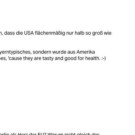
n, dass die USA flächenmäßig nur halb so groß wie
bayerntypisches, sondern wurde aus Amerika
es, 'cause they are tasty and good for health. :-)
rlin als Herz der EU? Warum nicht gleich der