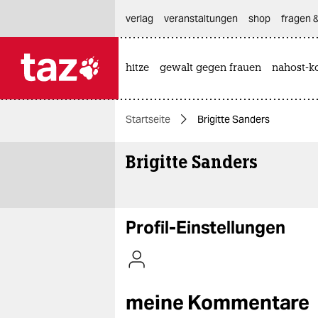
hautnavigation anspringen
hauptinhalt anspringen
footer anspringen
verlag
veranstaltungen
shop
fragen &
hitze
gewalt gegen frauen
nahost-ko

taz zahl ich
taz zahl ich
Startseite
Brigitte Sanders
themen
Brigitte Sanders
politik
öko
gesellschaft
Profil-Einstellungen
kultur
sport
meine Kommentare