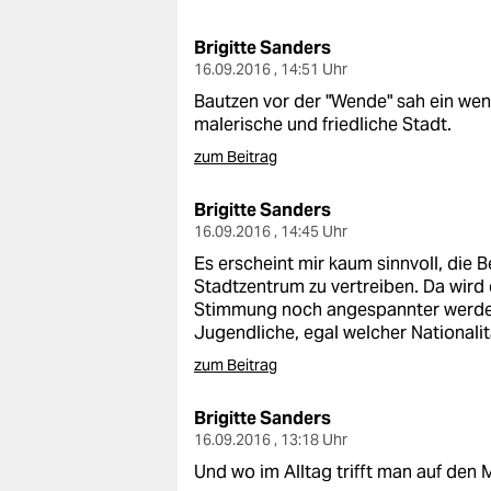
berlin
Brigitte Sanders
nord
16.09.2016 , 14:51 Uhr
wahrheit
Bautzen vor der "Wende" sah ein weni
malerische und friedliche Stadt.
verlag
zum Beitrag
verlag
Brigitte Sanders
16.09.2016 , 14:45 Uhr
veranstaltungen
Es erscheint mir kaum sinnvoll, di
shop
Stadtzentrum zu vertreiben. Da wird
Stimmung noch angespannter werde
fragen & hilfe
Jugendliche, egal welcher Nationalit
unterstützen
zum Beitrag
abo
Brigitte Sanders
16.09.2016 , 13:18 Uhr
genossenschaft
Und wo im Alltag trifft man auf den