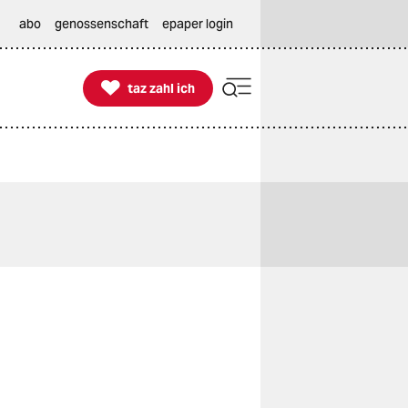
abo
genossenschaft
epaper login

taz zahl ich
taz zahl ich