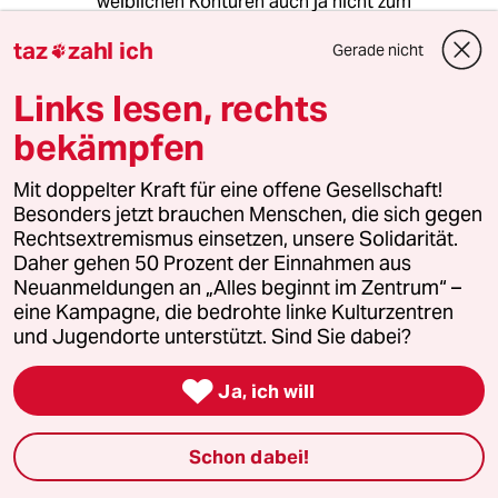
weiblichen Konturen auch ja nicht zum
Vorschein kommen. Man kann den Frauen aber
taz
zahl ich
wenigstens raten, sich Vitamin D3 Tabletten zu
Gerade nicht

besorgen, denn Osteoporose ist das Mindeste,
Links lesen, rechts
was man bekommt, wenn man seinen Körper
vor der Sonne versteckt.
bekämpfen
Mit doppelter Kraft für eine offene Gesellschaft!
Besonders jetzt brauchen Menschen, die sich gegen
HerrvonSinope
H
Rechtsextremismus einsetzen, unsere Solidarität.
17.08.2016
,
10:26 Uhr
Daher gehen 50 Prozent der Einnahmen aus
@Ricky-13:
Neuanmeldungen an „Alles beginnt im Zentrum“ –
Die bekommt man von Milchkonsum
eine Kampagne, die bedrohte linke Kulturzentren
auch. Diskutiert irgendwer über ein
und Jugendorte unterstützt. Sind Sie dabei?
Milchverbot?

Ja, ich will
Ricky-13
Schon dabei!
17.08.2016
,
16:38 Uhr
@HerrvonSinope: