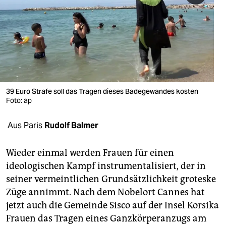
berlin
nord
wahrheit
verlag
verlag
39 Euro Strafe soll das Tragen dieses Badegewandes kosten
Foto: ap
veranstaltungen
Aus Paris
Rudolf Balmer
shop
fragen & hilfe
Wieder einmal werden Frauen für einen
ideologischen Kampf instrumentalisiert, der in
unterstützen
seiner vermeintlichen Grundsätzlichkeit groteske
abo
Züge annimmt. Nach dem Nobelort Cannes hat
jetzt auch die Gemeinde Sisco auf der Insel Korsika
genossenschaft
Frauen das Tragen eines Ganzkörperanzugs am