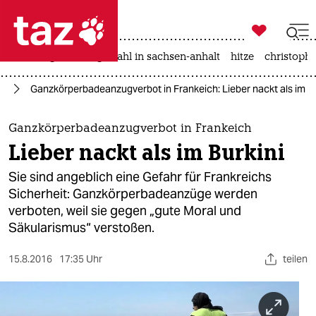

taz zahl ich
iran-krieg
landtagswahl in sachsen-anhalt
hitze
christophe

taz zahl ich
ch
Ganzkörperbadeanzugverbot in Frankeich: Lieber nackt als im Bur
taz zahl ich
themen
Ganzkörperbadeanzugverbot in Frankeich
Lieber nackt als im Burkini​
politik
Sie sind angeblich eine Gefahr für Frankreichs
öko
Sicherheit: Ganzkörperbadeanzüge werden
verboten, weil sie gegen „gute Moral und
gesellschaft
Säkularismus“ verstoßen.
kultur
15.8.2016
17:35 Uhr
teilen
sport