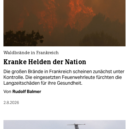
berlin
nord
wahrheit
verlag
verlag
Waldbrände in Frankreich
Kranke Helden der Nation
veranstaltungen
Die großen Brände in Frankreich scheinen zunächst unter
shop
Kontrolle. Die eingesetzten Feuerwehrleute fürchten die
Langzeitschäden für ihre Gesundheit.
fragen & hilfe
Von
Rudolf Balmer
unterstützen
2.8.2026
abo
genossenschaft