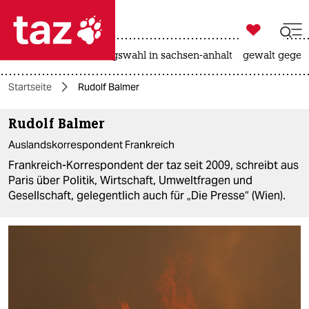

taz zahl ich
hitze
surfen
landtagswahl in sachsen-anhalt
gewalt gegen

taz zahl ich
Startseite
Rudolf Balmer
taz zahl ich
Rudolf Balmer
themen
Auslandskorrespondent Frankreich
politik
Frankreich-Korrespondent der taz seit 2009, schreibt aus
Paris über Politik, Wirtschaft, Umweltfragen und
öko
Gesellschaft, gelegentlich auch für „Die Presse“ (Wien).
gesellschaft
kultur
sport