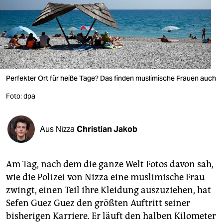
berlin
nord
wahrheit
verlag
Perfekter Ort für heiße Tage? Das finden muslimische Frauen auch
verlag
Foto: dpa
veranstaltungen
shop
Aus Nizza
Christian Jakob
fragen & hilfe
Am Tag, nach dem die ganze Welt Fotos davon sah,
unterstützen
wie die Polizei von Nizza eine muslimische Frau
abo
zwingt, einen Teil ihre Kleidung auszuziehen, hat
Sefen Guez Guez den größten Auftritt seiner
genossenschaft
bisherigen Kar­rie­re. Er läuft den halben Kilometer