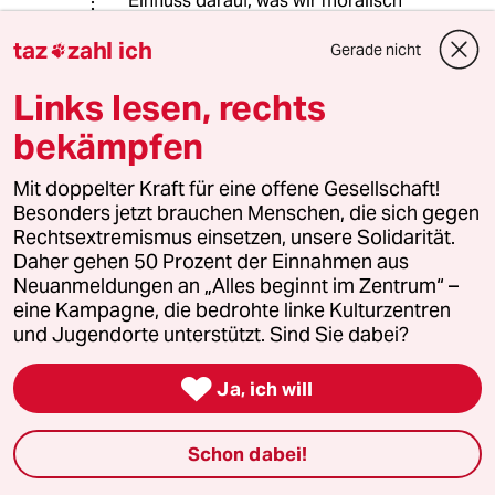
Einfluss darauf, was wir moralisch
finden. Und auch darauf, wie wir uns
taz
zahl ich
in bestimmten Situationen
Gerade nicht

wohlfühlen. Deshalb ist es oft gar
Links lesen, rechts
nicht erforderlich, dass die Männer
direkten Druck ausüben. Zuweilen ist
bekämpfen
es sogar so, dass junge Frauen
freiwillig zu alten Zwängen
Mit doppelter Kraft für eine offene Gesellschaft!
zurückkehren. Ich kenne z.B. eine
Besonders jetzt brauchen Menschen, die sich gegen
Muslima, die ihre Tochter vergeblich
Rechtsextremismus einsetzen, unsere Solidarität.
zum Ablegen des Kopftuches bringen
Daher gehen 50 Prozent der Einnahmen aus
wollte. Sie hat es mittlerweile
Neuanmeldungen an „Alles beginnt im Zentrum“ –
aufgegeben, weil die Tochter darauf
eine Kampagne, die bedrohte linke Kulturzentren
besteht, dass sie sich mit Kopftuch
und Jugendorte unterstützt. Sind Sie dabei?
wohler fühlt.

Ja, ich will
Es ist also falsch, hinter jeder Frau
mit Kopftuch/Burka/Burkini einen
Mann zu vermuten, der sie zwingt.
Schon dabei!
Dahinter kann auch das freiwillige
Festhalten an (überkommenen)