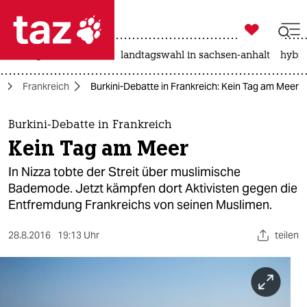

taz zahl ich
niedrigwasser
rente
landtagswahl in sachsen-anhalt
hybri

taz zahl ich
a
Frankreich
Burkini-Debatte in Frankreich: Kein Tag am Meer
taz zahl ich
themen
Burkini-Debatte in Frankreich
Kein Tag am Meer
politik
In Nizza tobte der Streit über muslimische
öko
Bademode. Jetzt kämpfen dort Aktivisten gegen die
Entfremdung Frankreichs von seinen Muslimen.
gesellschaft
28.8.2016
19:13 Uhr
teilen
kultur
sport