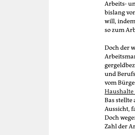
Arbeits- u
bislang vo
will, indem
so zum Arb
Doch der w
Arbeitsmar
gergeld­be­
und Berufs
vom Bürger
Haushalte 
Bas stellt
Aussicht, 
Doch wegen
Zahl der Ar