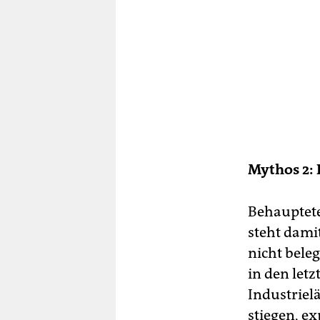
Mythos 2: 
Behauptete
steht damit
nicht bele
in den let
Industriel
stiegen, e