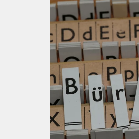
berlin
nord
wahrheit
verlag
verlag
veranstaltungen
shop
fragen & hilfe
unterstützen
abo
genossenschaft