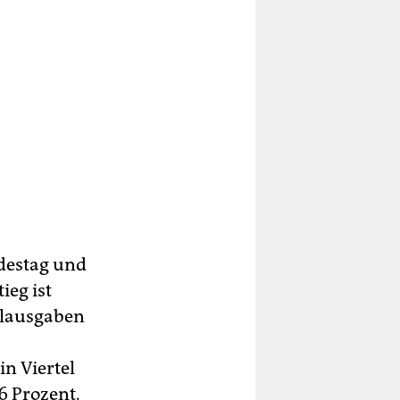
destag und
ieg ist
alausgaben
n Viertel
6 Prozent.