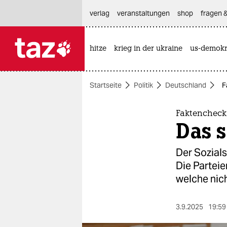
hautnavigation anspringen
hauptinhalt anspringen
footer anspringen
verlag
veranstaltungen
shop
fragen &
hitze
krieg in der ukraine
us-demokr

taz zahl ich
taz zahl ich
Startseite
Politik
Deutschland
F
themen
politik
Faktencheck
Das 
öko
Der Sozials
gesellschaft
Die Partei
welche nich
kultur
sport
3.9.2025
19:59