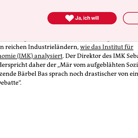
n der wirtschaftlichen Gesamtleistung, also am
ndsprodukt, geben die Deutschen rund 30 Prozent

Ja, ich will
sorge aus.
 Quote liegt Deutschland auf einem vergleichbar
n reichen Industrieländern,
wie das Institut für
omie (IMK) analysiert
. Der Direktor des IMK Seb
derspricht daher der „Mär vom aufgeblähten Sozia
zende Bärbel Bas sprach noch drastischer von ei
ebatte“.