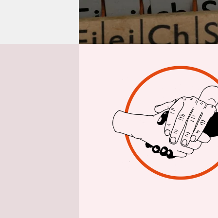
epaper login
Von
M
ythos 1:
finanzierb
Mit diesem
Landespart
1,3 Billion
Staatshaus