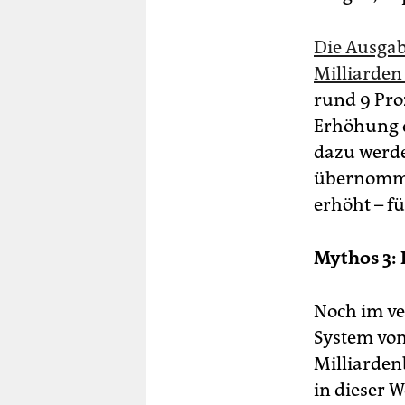
Die Ausgab
Milliarden
rund 9 Proz
Erhöhung d
dazu werde
übernommen
erhöht – fü
Mythos 3: 
Noch im ve
System vom
Milliarden
in dieser W