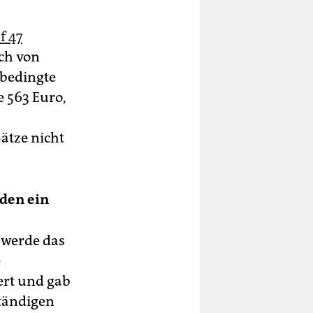
f 47
ich von
sbedingte
 563 Euro,
ätze nicht
­den ein
 werde das
e
ert und gab
ständigen