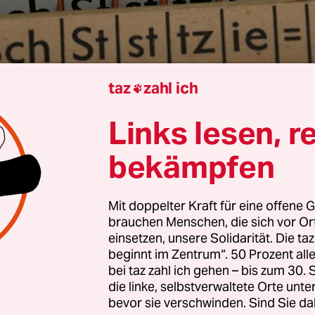
taz
zahl ich

Anna Lehmann
Links lesen, r
bekämpfen
 Der Sozialstaat ist in seiner jetzigen Form nich
ar
Mit doppelter Kraft für eine offene G
brauchen Menschen, die sich vor O
 Evergreen tingelt Friedrich Merz derzeit über C
einsetzen, unsere Solidarität. Die ta
beginnt im Zentrum“. 50 Prozent a
eitage. Tatsächlich gab Deutschland im vergang
bei taz zahl ich gehen – bis zum 30
en Euro für Sozia­les aus
, ein Drittel kommt aus d
die linke, selbstverwaltete Orte unte
halt, zwei Drittel von Sozialversicherten und Arb
bevor sie verschwinden. Sind Sie da