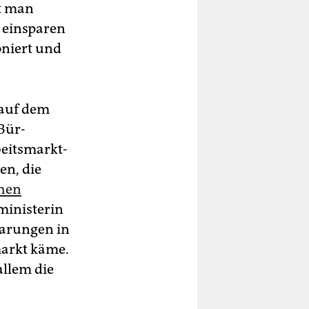
ht man
m einsparen
ioniert und
 auf dem
Bür­
rbeitsmarkt-
en, die
chen
sministerin
parungen in
markt käme.
allem die