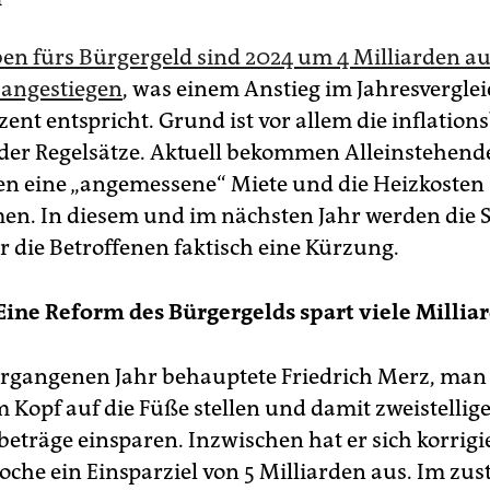
en fürs Bürgergeld sind 2024 um 4 Milliarden au
 angestiegen
, was einem Anstieg im Jahresvergle
ent entspricht. Grund ist vor allem die inflation
er Regelsätze. Aktuell bekommen Alleinstehende
n eine „angemessene“ Miete und die Heizkosten
. In diesem und im nächsten Jahr werden die S
r die Betroffenen faktisch eine Kürzung.
Eine Reform des Bürgergelds spart viele Mil­liar
rgangenen Jahr behauptete Friedrich Merz, man
 Kopf auf die Füße stellen und damit zweistellig
beträge einsparen. Inzwischen hat er sich korrigi
oche ein Einsparziel von 5 Mil­liarden aus. Im zu