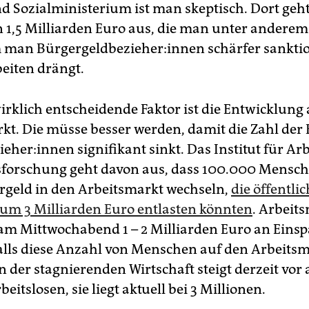
nd Sozialministerium ist man skeptisch. Dort ge
n 1,5 Milliarden Euro aus, die man unter andere
 man Bür­ger­geld­be­zie­he­r:in­nen schärfer sankt
eiten drängt.
irklich entscheidende Faktor ist die Entwicklung
kt. Die müsse besser werden, damit die Zahl der 
zie­he­r:in­nen signifikant sinkt. Das Institut für A
forschung geht davon aus, dass 100.000 Mensch
geld in den Arbeitsmarkt wechseln,
die öffentli
um 3 Milliarden Euro entlasten könnten
. Arbeit
e am Mittwochabend 1 – 2 Milliarden Euro an Eins
falls diese Anzahl von Menschen auf den Arbeits
 der stagnierenden Wirtschaft steigt derzeit vor 
beitslosen, sie liegt aktuell bei 3 Millionen.