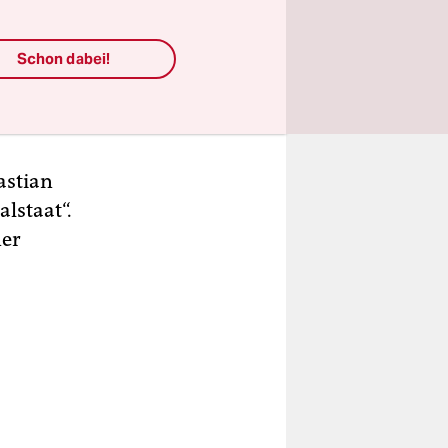
 für die
Schon dabei!
en Niveau
astian
lstaat“.
ner