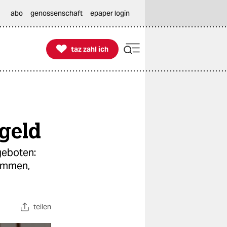
abo
genossenschaft
epaper login

taz zahl ich
taz zahl ich
geld
geboten:
timmen,
teilen