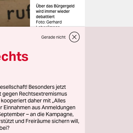
Über das Bürgergeld
wird immer wieder
debattiert
Foto: Gerhard
Leber/imago
Gerade nicht
echts
t mehr
esellschaft! Besonders jetzt
rt gegen Rechtsextremismus
DU-
z kooperiert daher mit „Alles
ller Einnahmen aus Anmeldungen
enen Jahr
. September – an die Kampagne,
em
rstützt und Freiräume sichern will,
eitgebern.
bei?