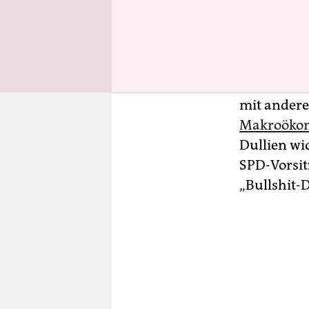
Gemessen a
Bruttoinla
soziale Für
Mit dieser
mit andere
Makroökon
Dullien wi
SPD-Vorsit
„Bullshit-D