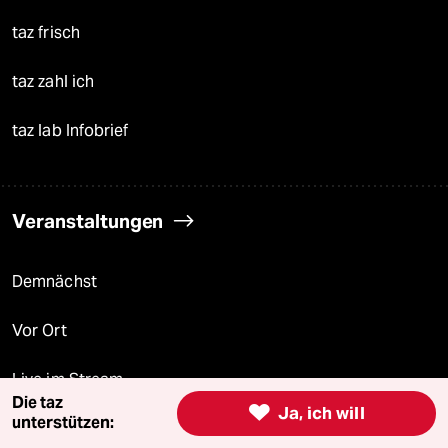
taz frisch
taz zahl ich
taz lab Infobrief
Veranstaltungen
Demnächst
Vor Ort
Live im Stream
Die taz

Ja, ich will
unterstützen:
Vergangene