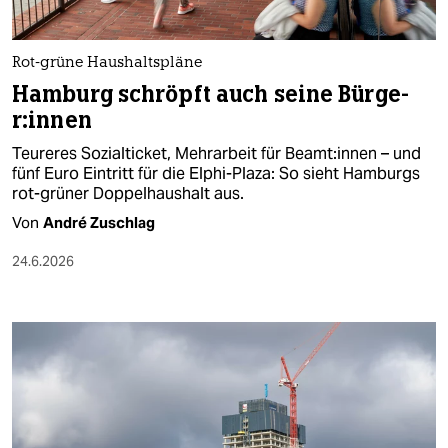
Rot-grüne Haushaltspläne
Hamburg schröpft auch seine Bür­ge­
r:in­nen
Teureres Sozialticket, Mehrarbeit für Be­am­t:in­nen – und
fünf Euro Eintritt für die Elphi-Plaza: So sieht Hamburgs
rot-grüner Doppelhaushalt aus.
Von
André Zuschlag
24.6.2026