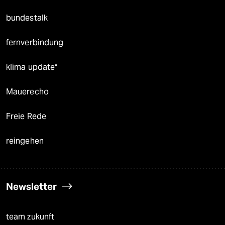
bundestalk
fernverbindung
klima update°
Mauerecho
Freie Rede
reingehen
Newsletter
team zukunft