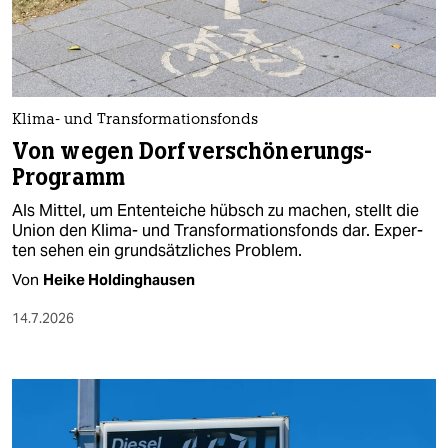
berlin
nord
wahrheit
Klima- und Transformationsfonds
verlag
Von wegen Dorfverschönerungs-
Programm
verlag
Als Mittel, um Ententeiche hübsch zu machen, stellt die
veranstaltungen
Union den Klima- und Transformationsfonds dar. Ex­per­
ten sehen ein grundsätzliches Problem.
shop
Von
Heike Holdinghausen
fragen & hilfe
14.7.2026
unterstützen
abo
genossenschaft