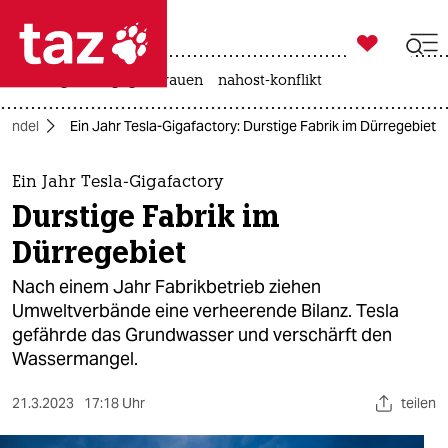

taz zahl ich
hitze
gewalt gegen frauen
nahost-konflikt

taz zahl ich
wandel
Ein Jahr Tesla-Gigafactory: Durstige Fabrik im Dürregebiet
taz zahl ich
themen
Ein Jahr Tesla-Gigafactory
Durstige Fabrik im
politik
Dürregebiet
öko
Nach einem Jahr Fabrikbetrieb ziehen
Umweltverbände eine verheerende Bilanz. Tesla
gesellschaft
gefährde das Grundwasser und verschärft den
Wassermangel.
kultur
sport
21.3.2023
17:18 Uhr
teilen