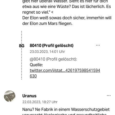
gibt hier überall Wasser. Sieht es hier für dich
etwa aus wie eine Wüste? Das ist lächerlich. Es
regnet so viel." <
Der Elon weiß sowas doch sicher, immerhin will
der Elon zum Mars fliegen.
80410 (Profil gelöscht)
8G
23.03.2023
,
14:01 Uhr
@80410 (Profil gelöscht):
Quelle:
twitter.com/i/stat...426197598541594
630
Uranus
22.03.2023
,
18:27 Uhr
Nanu? Ne Fabrik in einem Wasserschutzgebiet