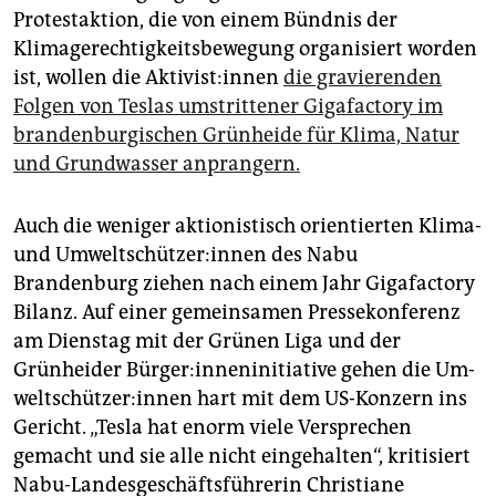
Protestaktion, die von einem Bündnis der
Klimagerechtigkeitsbewegung organisiert worden
ist, wollen die Ak­ti­vis­t:in­nen
die gravierenden
Folgen von Teslas umstrittener Gigafactory im
brandenburgischen Grünheide für Klima, Natur
und Grundwasser anprangern.
Auch die weniger aktionistisch orientierten Klima-
und Um­welt­schüt­ze­r:in­nen des Nabu
Brandenburg ziehen nach einem Jahr Gigafactory
Bilanz. Auf einer gemeinsamen Pressekonferenz
am Dienstag mit der Grünen Liga und der
Grünheider Bür­ge­r:in­nen­in­itia­ti­ve gehen die Um­
welt­schüt­ze­r:in­nen hart mit dem US-Konzern ins
Gericht. „Tesla hat enorm viele Versprechen
gemacht und sie alle nicht eingehalten“, kritisiert
Nabu-Landesgeschäftsführerin Christiane