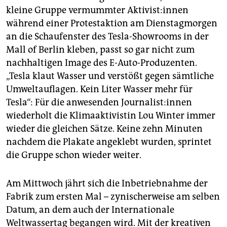
epaper login
kleine Gruppe vermummter Ak­ti­vis­t:in­nen
während einer Protestaktion am Dienstagmorgen
an die Schaufenster des Tesla-Showrooms in der
Mall of Berlin kleben, passt so gar nicht zum
nachhaltigen Image des E-Auto-Produzenten.
„Tesla klaut Wasser und verstößt gegen sämtliche
Umweltauflagen. Kein Liter Wasser mehr für
Tesla“: Für die anwesenden Jour­na­lis­t:in­nen
wiederholt die Klimaaktivistin Lou Winter immer
wieder die gleichen Sätze. Keine zehn Minuten
nachdem die Plakate angeklebt wurden, sprintet
die Gruppe schon wieder weiter.
Am Mittwoch jährt sich die Inbetriebnahme der
Fabrik zum ersten Mal – zynischerweise am selben
Datum, an dem auch der Internationale
Weltwassertag begangen wird. Mit der kreativen