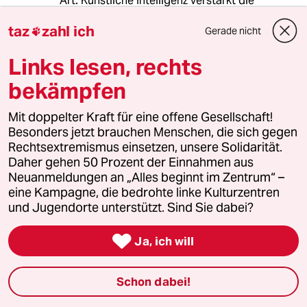
Art. Künstliche Intelligenz verstärkt die
natürliche Blödheit leider nur.
taz
zahl ich
Gerade nicht

Links lesen, rechts
Hugo
H
bekämpfen
22.03.2023
,
13:48 Uhr
@Matt Gekachelt:
Mit doppelter Kraft für eine offene Gesellschaft!
Die strombetriebenen Privatpanzer
Besonders jetzt brauchen Menschen, die sich gegen
werden eher von den "etablierten"
Rechtsextremismus einsetzen, unsere Solidarität.
Autohersteller gebaut.
Daher gehen 50 Prozent der Einnahmen aus
Neuanmeldungen an „Alles beginnt im Zentrum“ –
Davon mal ab weiß ich ned, warum
eine Kampagne, die bedrohte linke Kulturzentren
TESLAs Fabrik so ewig viel Wasser
und Jugendorte unterstützt. Sind Sie dabei?
verbrauchen soll; das was dort im
Prozeß gebraucht wird, kann

Ja, ich will
aufbereitet werden und das, was die
Arbeiter*innen für Hygiene brauchen
eigentlich auch, wenn das Wasser
Schon dabei!
dort soo knapp ist.