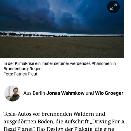
berlin
nord
wahrheit
verlag
verlag
veranstaltungen
In der Klimakrise ein immer seltener werdendes Phänomen in
Brandenburg: Regen
Foto: Patrick Pleul
shop
fragen & hilfe
Aus Berlin
Jonas Wahmkow
und
Wio Groeger
unterstützen
abo
Tesla-Autos vor brennenden Wäldern und
genossenschaft
ausgedörrten Böden, die Aufschrift „Driving For A
Dead Planet“. Das Design der Plakate, die eine