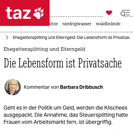

taz zahl ich
krieg in der ukraine
hitze
niedrigwasser
waldbrände

taz zahl ich
nd
Ehegattensplitting und Elterngeld: Die Lebensform ist Privatsac
taz zahl ich
Ehegattensplitting und Elterngeld
themen
Die Lebensform ist Privatsache
politik
öko
Kommentar von
Barbara Dribbusch
gesellschaft
kultur
Geht es in der Politik um Geld, werden die Klischees
ausgepackt. Die Annahme, das Steuersplitting halte
sport
Frauen vom Arbeitsmarkt fern, ist übergriffig.