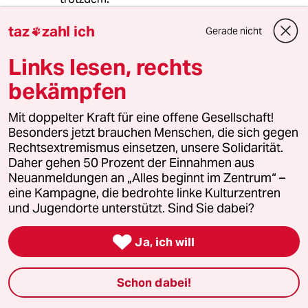
taz
zahl ich
Gerade nicht

Questor
Q
Links lesen, rechts
15.07.2023
,
13:39 Uhr
bekämpfen
@2422 (Profil gelöscht):
Warum wird man als Geringverdiener
Mit doppelter Kraft für eine offene Gesellschaft!
in eine Ehe gezwungen? Das Splitting
Besonders jetzt brauchen Menschen, die sich gegen
gleicht bestehende Nachteile aus,
Rechtsextremismus einsetzen, unsere Solidarität.
aber das lässt sich auch über eine
Daher gehen 50 Prozent der Einnahmen aus
eingetragene Partnerschaft regeln.
Neuanmeldungen an „Alles beginnt im Zentrum“ –
Der Grundsatz ist fair: Wer verbindlich
eine Kampagne, die bedrohte linke Kulturzentren
Verantwortung füreinander
und Jugendorte unterstützt. Sind Sie dabei?
übernimmt, der soll nicht schlechter
gestellt werden

Ja, ich will
Schon dabei!
Ramelow Cathrin
RC
15.07.2023
,
12:11 Uhr