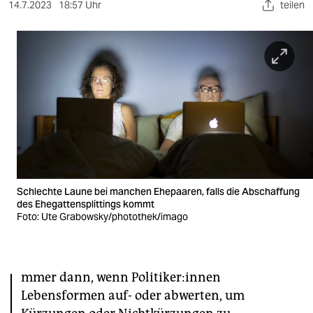
berlin
14.7.2023
18:57 Uhr
teilen
nord
wahrheit
verlag
verlag
veranstaltungen
shop
Schlechte Laune bei manchen Ehepaaren, falls die Abschaffung
fragen & hilfe
des Ehegattensplittings kommt
Foto: Ute Grabowsky/photothek/imago
unterstützen
abo
I
mmer dann, wenn Po­li­ti­ke­r:in­nen
genossenschaft
Lebensformen auf- oder abwerten, um