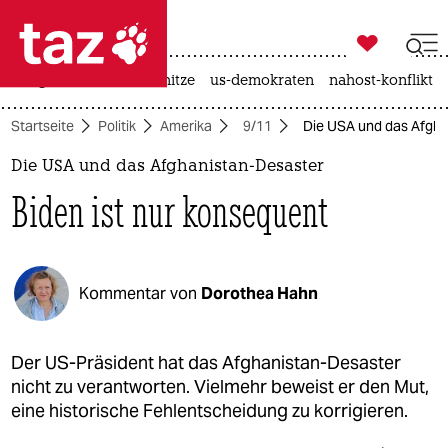

taz zahl ich
krieg in der ukraine
hitze
us-demokraten
nahost-konflikt

taz zahl ich
Startseite
Politik
Amerika
9/11
Die USA und das Afgha
taz zahl ich
Die USA und das Afghanistan-Desaster
themen
Biden ist nur konsequent
politik
öko
Kommentar von
Dorothea Hahn
gesellschaft
kultur
Der US-Präsident hat das Afghanistan-Desaster
nicht zu verantworten. Vielmehr beweist er den Mut,
sport
eine historische Fehlentscheidung zu korrigieren.