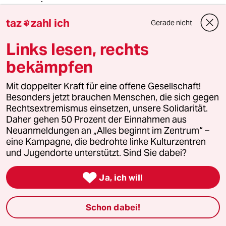
taz
zahl ich
Gerade nicht

Suchender
S
Links lesen, rechts
18.08.2021
,
17:34 Uhr
@mats:
bekämpfen
Selbstverständlich spielen die
eigenen politischen Vorstellungen
Mit doppelter Kraft für eine offene Gesellschaft!
eine große Rolle beim Beurteilen von
Besonders jetzt brauchen Menschen, die sich gegen
Sanktionen oder gar
Rechtsextremismus einsetzen, unsere Solidarität.
Militäraktionen.Linke kritisieren
Daher gehen 50 Prozent der Einnahmen aus
tendenziell im Besonderen
Neuanmeldungen an „Alles beginnt im Zentrum“ –
amerikanische Militäraktionen und
eine Kampagne, die bedrohte linke Kulturzentren
Rechte reden lieber über russische
und Jugendorte unterstützt. Sind Sie dabei?
und chinesische Militäraktionen,
wobei das Verhältnis der AfD zu

Ja, ich will
Russland meiner Meinung nach eine
Ausnahme darstellt.
Schon dabei!
Und bei der Beurteilung von