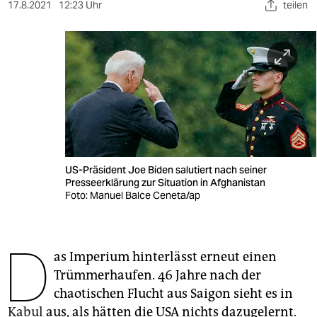
berlin
17.8.2021
12:23 Uhr
teilen
nord
wahrheit
verlag
verlag
veranstaltungen
US-Präsident Joe Biden salutiert nach seiner
shop
Presseerklärung zur Situation in Afghanistan
Foto: Manuel Balce Ceneta/ap
fragen & hilfe
unterstützen
D
as Imperium hinterlässt erneut einen
abo
Trümmerhaufen. 46 Jahre nach der
genossenschaft
chaotischen Flucht aus Saigon sieht es in
Kabul
aus, als hätten die USA nichts dazugelernt.