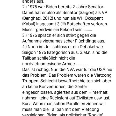
anders aus.
2.) 1975 war Biden bereits 2 Jahre Senator.
Damit hat er also als Senator (Saigon) als VP
(Benghazi, 2012) und nun als WH Okkupant
(Kabul) insgesamt 3 (!!!) Botschaften verloren.
Muss irgendwie ein Rekord sein.........
3.) 1975 sprach er sich strikt gegen die
Aufnahme vietnamesischer Flüchtlinge aus.
4.) Noch im Juli schloss er ein Debakel wie
Saigon 1975 kategorisch aus. S.M.n. sind die
Taliban schließlich nicht die
nordvietnamesische Armee..............
Das ist richtig. Nur: die NVA war für die USA nie
das Problem. Das Problem waren die Vietcong
Truppen. Schlecht bewaffnet; hielten sich aber
an keine Konventionen, die Genfer
eingeschlossen, agierten aus dem Hinterhalt,
nahmen keine Rücksicht auf Zivilisten usw. usf.
Kurz: Wenn man schon Parallelen ziehen will
muss man die Taliban mit dem Vietcong
vergleichen. Biden, als politischer "Rookie",