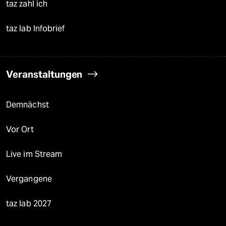
taz zahl ich
taz lab Infobrief
Veranstaltungen
Demnächst
Vor Ort
Live im Stream
Vergangene
taz lab 2027