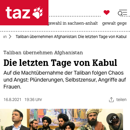

taz zahl ich
hitze
surfen
landtagswahl in sachsen-anhalt
gewalt gegen

taz zahl ich
stan
Taliban übernehmen Afghanistan: Die letzten Tage von Kabul
taz zahl ich
themen
Taliban übernehmen Afghanistan
Die letzten Tage von Kabul
politik
Auf die Machtübernahme der Taliban folgen Chaos
öko
und Angst: Plünderungen, Selbstzensur, Angriffe auf
Frauen.
gesellschaft
16.8.2021
19:36 Uhr
teilen
kultur
sport