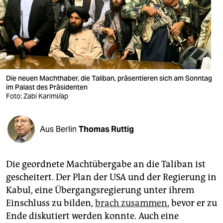
berlin
nord
wahrheit
verlag
Die neuen Machthaber, die Taliban, präsentieren sich am Sonntag
verlag
im Palast des Präsidenten
Foto: Zabi Karimi/ap
veranstaltungen
shop
Aus Berlin
Thomas Ruttig
fragen & hilfe
Die geordnete Macht­übergabe an die Taliban ist
unterstützen
gescheitert. Der Plan der USA und der Regierung in
abo
Kabul, eine Übergangsregierung unter ihrem
Einschluss zu bilden,
brach zusammen
, bevor er zu
genossenschaft
Ende diskutiert werden konnte. Auch eine