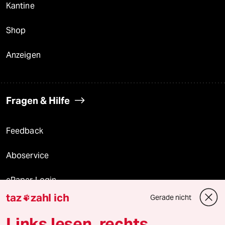
Kantine
Shop
Anzeigen
Fragen & Hilfe
Feedback
Aboservice
ePaper Login
taz
zahl ich
Gerade nicht

Downloads für Abonnierende
Links lesen, rechts