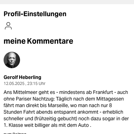
berlin
Profil-Einstellungen
nord
wahrheit
meine Kommentare
verlag
verlag
veranstaltungen
shop
Gerolf Heberling
12.05.2025 , 23:15 Uhr
fragen & hilfe
Ans Mittelmeer geht es - mindestens ab Frankfurt - auch
ohne Pariser Nachtzug: Täglich nach dem Mittagessen
unterstützen
fährt man direkt bis Marseille, wo man nach nur 8
abo
Stunden Fahrt abends entspannt ankommt - erheblich
schneller und (frūhzeitig gebucht) noch dazu sogar in der
genossenschaft
1. Klasse weit billiger als mit dem Auto .