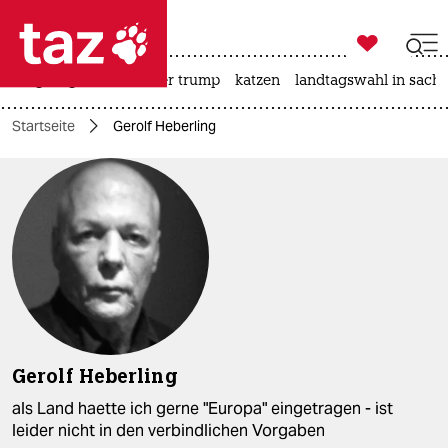

taz zahl ich
bergsteigen
usa unter trump
katzen
landtagswahl in sachs

taz zahl ich
Startseite
Gerolf Heberling
taz zahl ich
themen
politik
öko
gesellschaft
kultur
Gerolf Heberling
sport
als Land haette ich gerne "Europa" eingetragen - ist
leider nicht in den verbindlichen Vorgaben