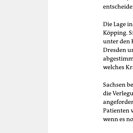
entscheide
Die Lage in
Köpping. S
unter den 
Dresden und
abgestimmt
welches K
Sachsen be
die Verleg
angeforder
Patienten 
wenn es no