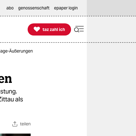
abo
genossenschaft
epaper login

taz zahl ich
taz zahl ich
Triage-Äußerungen
en
astung.
ittau als
teilen