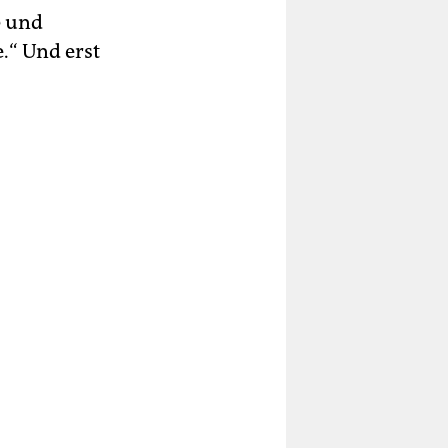
0 und
.“ Und erst