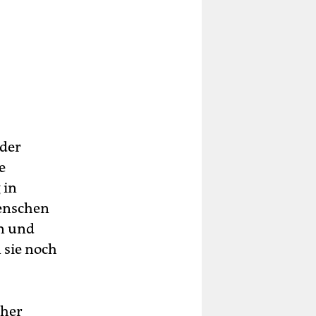
 der
e
 in
Menschen
en und
 sie noch
aher