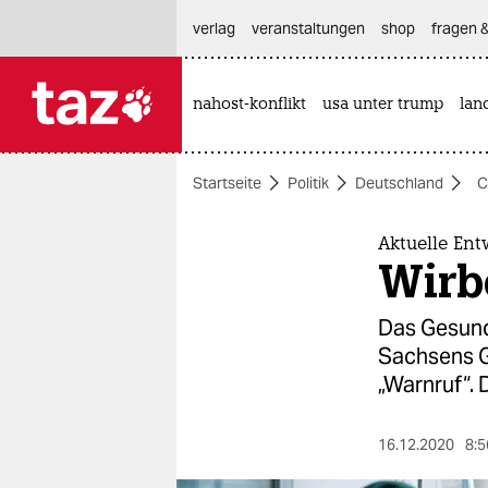
hautnavigation anspringen
hauptinhalt anspringen
footer anspringen
verlag
veranstaltungen
shop
fragen &
nahost-konflikt
usa unter trump
lan

taz zahl ich
taz zahl ich
Startseite
Politik
Deutschland
C
themen
politik
Aktuelle Ent
Wirb
öko
Das Gesund
gesellschaft
Sachsens G
„Warnruf“. 
kultur
sport
16.12.2020
8:5