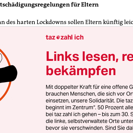
tschädigungsregelungen für Eltern
n des harten Lockdowns sollen Eltern künftig leic
ung bekommen, wenn ihre Kinder nicht in die Kit
taz
zahl ich

nen. Das Bundeskabinett billigte nach Angaben 
tsministeriums am Mittwoch einen Entwurf zur
Links lesen, r
ionsschutzgesetzes, der die Entschädigung auch be
erien vorsieht. Davon werden auch Kindertagess
bekämpfen
ie der Sprecher des Bundesgesundheitsministeri
Mittwoch sagte. Der Sonderurlaub wird auch da
Mit doppelter Kraft für eine offene G
er wegen eines angeordneten Online-Unterricht
brauchen Menschen, die sich vor O
ssen. Bislang wird die Entschädigung nur bei ei
einsetzen, unsere Solidarität. Die ta
beginnt im Zentrum“. 50 Prozent a
 Schließung der Schulen gewährt. 67 Prozent des
bei taz zahl ich gehen – bis zum 30
usfalls werden erstattet, allerdings maximal 201
die linke, selbstverwaltete Orte unte
 Regelung, die Bundestag und Bundesrat noch bi
bevor sie verschwinden. Sind Sie da