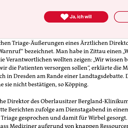
l ab sofort gelten.
(afp)

Ja, ich will
Triage-Äußerungen – Zittau in kritischer Lage
esundheitsministerin Petra Köpping (SPD) hat d
en Triage-Äußerungen eines Ärztlichen Direkto
 „Warnruf“ bezeichnet. Man habe in Zittau einen „
die Verantwortlichen wollten zeigen: „Wir wissen b
ir die Patienten versorgen sollen“, erklärte die M
h in Dresden am Rande einer Landtagsdebatte. D
e sie nicht bestätigen, so Köpping.
che Direktor des Oberlausitzer Bergland-Kliniku
tte Berichten zufolge am Dienstagabend in eine
Triage gesprochen und damit für Wirbel gesorgt.
dass Mediziner aufgrund von knappen Ressource