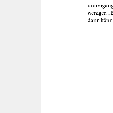
unumgängli
weniger: „
dann könnt