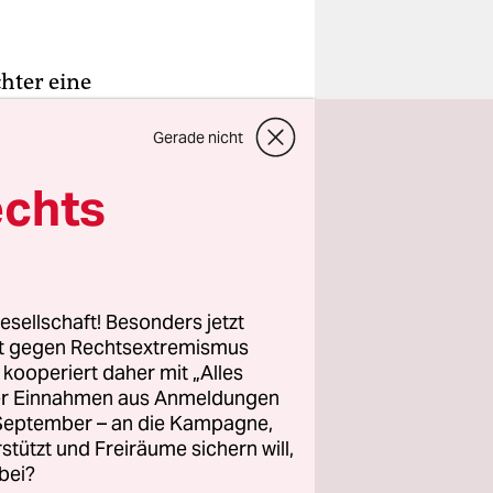
hter eine
a oder die
Gerade nicht
des
 Änderung
echts
i Betriebs-
tätten
ums, Hanno
nn gewährt,
esellschaft! Besonders jetzt
s zu Hause
rt gegen Rechtsextremismus
ner
z kooperiert daher mit „Alles
ller Einnahmen aus Anmeldungen
. September – an die Kampagne,
6 Euro im
rstützt und Freiräume sichern will,
lligen
bei?