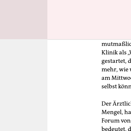
müssen, sol
Wirbel um 
Sachsens G
mutmaßlich
Klinik als
gestartet, 
mehr, wie w
am Mittwoc
selbst könn
Der Ärztli
Mengel, ha
Forum von 
bedeutet, 