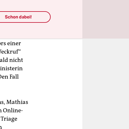
Schon dabei!
ie
rs einer
Weckruf“
ald nicht
inisterin
en Fall
ms, Mathias
m Online-
 Triage
n