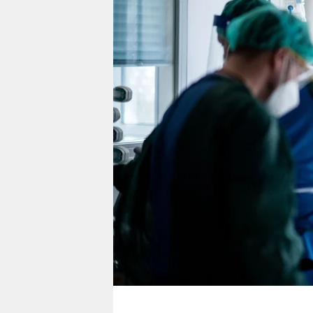
berlin
nord
wahrheit
verlag
verlag
veranstaltungen
shop
fragen & hilfe
unterstützen
abo
genossenschaft