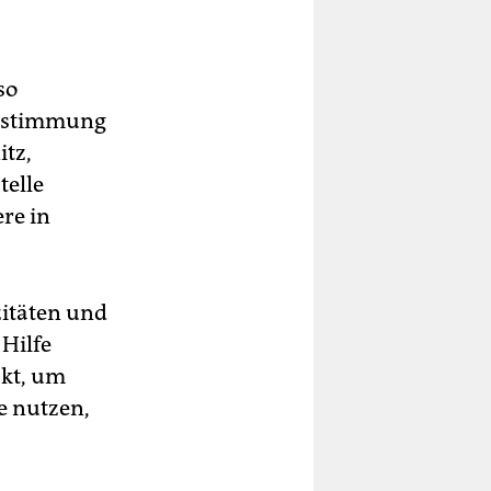
so
 Abstimmung
tz,
telle
re in
itäten und
Hilfe
akt, um
e nutzen,