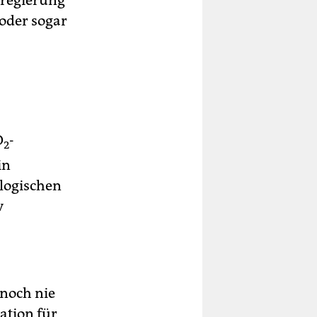
sregierung
„oder sogar
O
-
2
in
ologischen
v
 noch nie
ation für