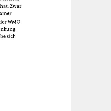
 hat. Zwar
samer
, der WMO
wankung.
be sich