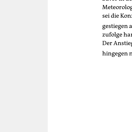
Meteorolog
sei die Ko
gestiegen 
zufolge ha
Der Anstie
hingegen n