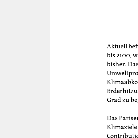
Aktuell bef
bis 2100, 
bisher. Da
Umweltprog
Klimaabkom
Erderhitzun
Grad zu be
Das Parise
Klimaziele
Contributi