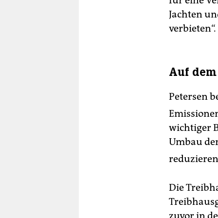
für eine V
Jachten un
verbieten“.
Auf dem 
Petersen b
Emissionen
wichtiger 
Umbau der 
reduzieren
Die Treibh
Treibhausg
zuvor in d