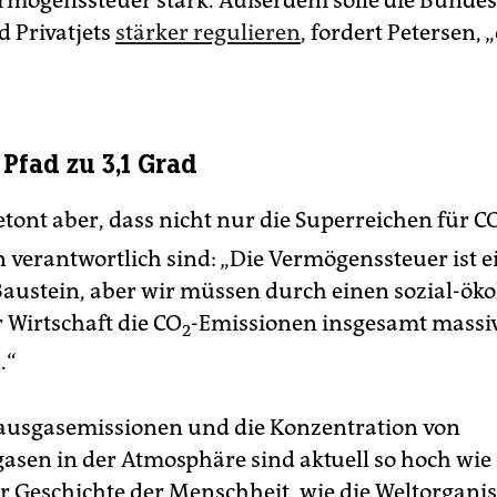
ermögenssteuer stark. Außerdem solle die Bunde
d Privatjets
stärker regulieren
, fordert Petersen, 
Pfad zu 3,1 Grad
etont aber, dass nicht nur die Superreichen für C
 verantwortlich sind: „Die Vermögenssteuer ist e
Baustein, aber wir müssen durch einen sozial-ök
Wirtschaft die CO
-Emissionen insgesamt massi
2
.“
ausgasemissionen und die Konzentration von
asen in der Atmosphäre sind aktuell so hoch wie
er Geschichte der Menschheit, wie die Weltorganis