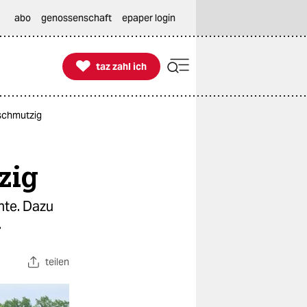
abo
genossenschaft
epaper login

taz zahl ich
taz zahl ich
rschmutzig
zig
hte. Dazu
.
teilen