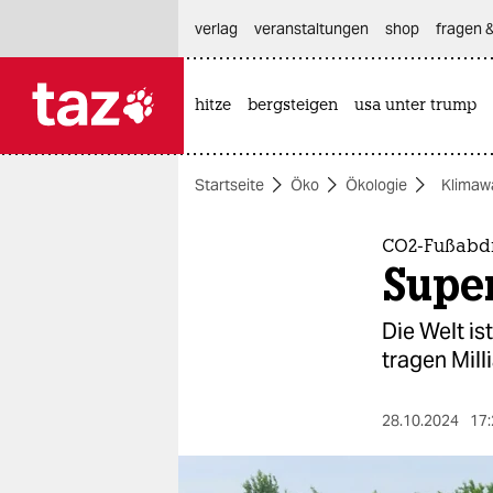
hautnavigation anspringen
hauptinhalt anspringen
footer anspringen
verlag
veranstaltungen
shop
fragen &
hitze
bergsteigen
usa unter trump

taz zahl ich
taz zahl ich
Startseite
Öko
Ökologie
Klimaw
themen
politik
CO2-Fußabdruc
Supe
öko
Die Welt is
gesellschaft
tragen Mil­
kultur
28.10.2024
17:
sport