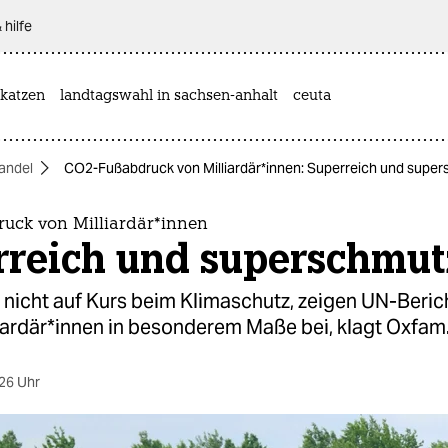
 hilfe
katzen
landtagswahl in sachsen-anhalt
ceuta
andel
CO2-Fußabdruck von Mil­li­ar­dä­r*in­nen: Superreich und supe
k von Mil­li­ar­dä­r*in­nen
rreich und superschmut
t nicht auf Kurs beim Klimaschutz, zeigen UN-Beric
li­ar­dä­r*in­nen in besonderem Maße bei, klagt Oxfam
26 Uhr