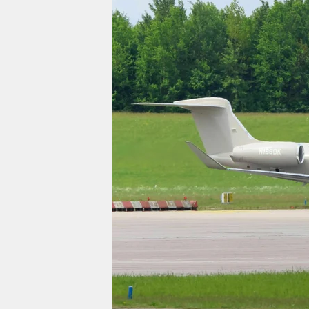
berlin
nord
wahrheit
verlag
verlag
veranstaltungen
shop
fragen & hilfe
unterstützen
abo
genossenschaft