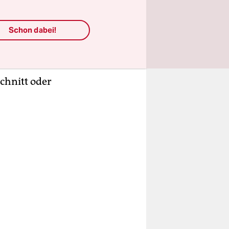
el
ahren
– oder
Schon dabei!
uperjachten
Jacht ist
rtlich,
chnitt oder