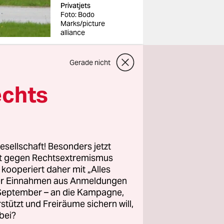
Privatjets
Foto: Bodo
Marks/picture
alliance
Gerade nicht
echts
jets und
rtlich, als
en wird.
esellschaft! Besonders jetzt
xfam
rt gegen Rechtsextremismus
z kooperiert daher mit „Alles
vatjets und
ller Einnahmen aus Anmeldungen
hat.
. September – an die Kampagne,
rstützt und Freiräume sichern will,
et der
bei?