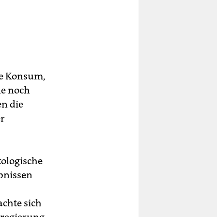
he Konsum,
ne noch
en die
er
kologische
ebnissen
chte sich