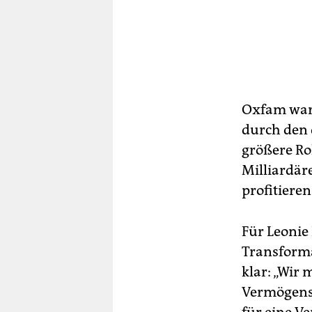
Oxfam warn
durch den 
größere Rol
Milliardär
profitieren
Für Leonie 
Transforma
klar: „Wir
Vermögensk