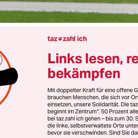
taz
zahl ich

Berlin
Jonas Waack
Links lesen, r
bekämpfen
eichen der Welt sind durch Luxusgüter wie Privat
hrlich für mehr Treibhausgasemissionen verantwo
il der Menschheit in ihrem ganzen Leben ausstoß
Mit doppelter Kraft für eine offene G
ne Recherche der Nichtregierungsorganisation O
brauchen Menschen, die sich vor O
einsetzen, unsere Solidarität. Die ta
e dafür die öffentlich verfügbaren Daten von Pri
beginnt im Zentrum“. 50 Prozent a
 50 der reichsten Mil­li­ar­dä­r*in­nen ausgewertet 
bei taz zahl ich gehen – bis zum 30
die linke, selbstverwaltete Orte unte
zufolge produziert ein durchschnittlicher Privatj
bevor sie verschwinden. Sind Sie da