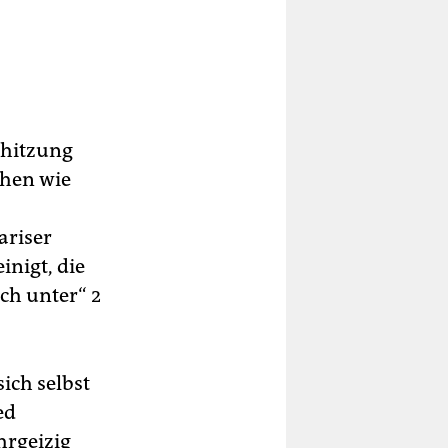
rhitzung
chen wie
ariser
nigt, die
ich unter“ 2
ich selbst
ed
hrgeizig