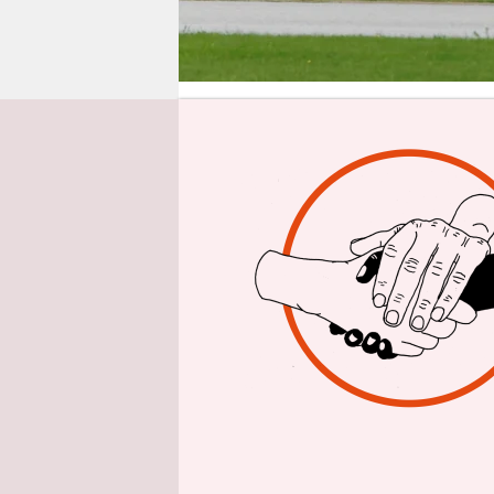
epaper login
Aus 
Die Superr
Jachten jä
der Großte
Das hat ei
ergeben, di
Jachten von
Der Studie 