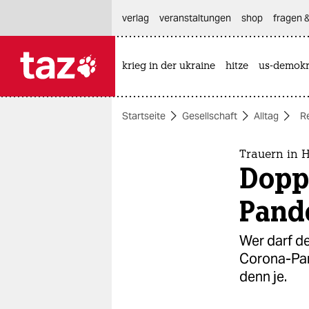
hautnavigation anspringen
hauptinhalt anspringen
footer anspringen
verlag
veranstaltungen
shop
fragen &
krieg in der ukraine
hitze
us-demokr

taz zahl ich
taz zahl ich
Startseite
Gesellschaft
Alltag
R
themen
politik
Trauern in 
Doppe
öko
Pand
gesellschaft
Wer darf de
kultur
Corona-Pan
denn je.
sport