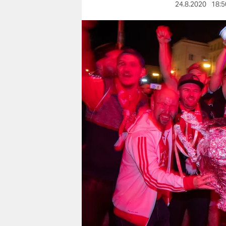
berlin
24.8.2020
18:5
nord
wahrheit
verlag
verlag
veranstaltungen
shop
fragen & hilfe
unterstützen
abo
genossenschaft