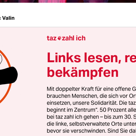
 Valin
taz
zahl ich
emie hat alles zusammengeschweißt. Es wird fo

 ausgehandelt, was okay ist und was nicht. Wer dar
Links lesen, r
eit, wessen Anliegen ist es wert, gehört zu werde
ionen werden verteidigt, welche werden als über
bekämpfen
st es okay, wenn in München Menschen den Gewi
ern,
während in Hanau die Behörden die
Mit doppelter Kraft für eine offene G
nstration zu Ehren der Opfer des rassistischen
brauchen Menschen, die sich vor O
n?
einsetzen, unsere Solidarität. Die ta
beginnt im Zentrum“. 50 Prozent a
bei taz zahl ich gehen – bis zum 30
Jahr hätten das eine und das andere nur am Ran
die linke, selbstverwaltete Orte unte
r zu tun gehabt; selbstverständlich hätte es St
bevor sie verschwinden. Sind Sie da
ie Zusammenhänge herstellen hätten können, abe