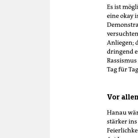
Es ist mög
eine okay i
Demonstra
versuchten
Anliegen; 
dringend e
Rassismus 
Tag für Tag
Vor alle
Hanau wäre
stärker in
Feierlichk