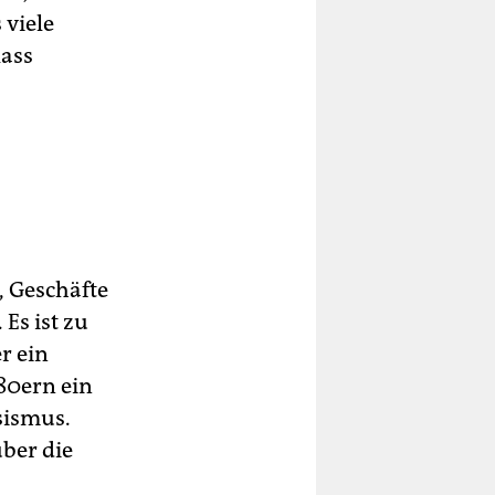
 viele
lass
, Geschäfte
Es ist zu
r ein
 80ern ein
sismus.
über die