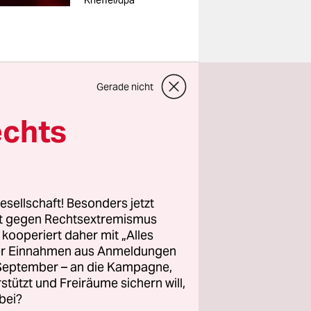
Kneffel/dpa
rtwährend
Gerade nicht
f in die
echts
n? Welche
flüssig
nn des
esellschaft! Besonders jetzt
 Anschlags
rt gegen Rechtsextremismus
z kooperiert daher mit „Alles
ller Einnahmen aus Anmeldungen
. September – an die Kampagne,
de
rstützt und Freiräume sichern will,
immen
bei?
r sie