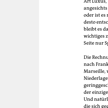
Art Luxus,
angesicht
oder ist e
desto ents
bleibt es d
wichtiges z
Seite nur 
Die Rechnu
nach Frankr
Marseille,
Niederlage
geringgesc
der einzig
Und natürli
die sich g