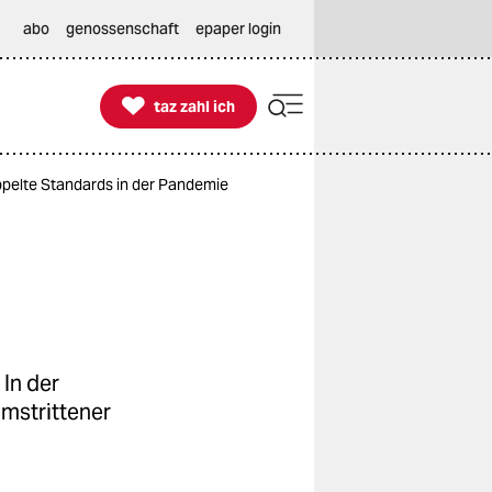
abo
genossenschaft
epaper login

taz zahl ich
taz zahl ich
ppelte Standards in der Pandemie
In der
mstrittener