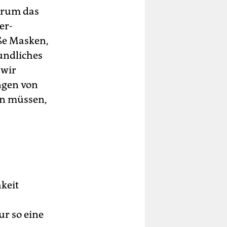
arum das
er-
ße Masken,
undliches
 wir
ngen von
en müssen,
keit
ur so eine