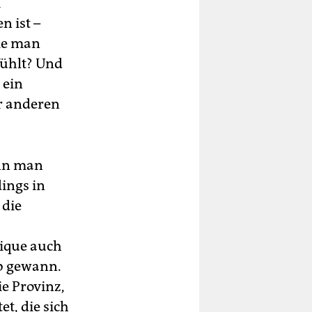
m
 ist –
die man
fühlt? Und
 ein
er anderen
enn man
dings in
 die
pique auch
rb gewann.
ie Provinz,
t, die sich