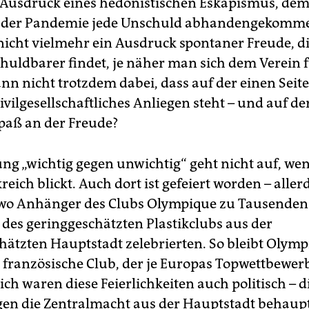
 Ausdruck eines hedonistischen Eskapismus, de
s der Pandemie jede Unschuld abhandengekommen
s nicht vielmehr ein Ausdruck spontaner Freude, 
chuldbarer findet, je näher man sich dem Verein 
ann nicht trotzdem dabei, dass auf der einen Seite
ivilgesellschaftliches Anliegen steht – und auf d
Spaß an der Freude?
ng „wichtig gegen unwichtig“ geht nicht auf, w
eich blickt. Auch dort ist gefeiert worden – aller
 wo Anhänger des Clubs Olympique zu Tausenden
 des geringgeschätzten Plastikclubs aus der
hätzten Hauptstadt zelebrierten. So bleibt Olym
e französische Club, der je Europas Topwettbewe
ch waren diese Feierlichkeiten auch politisch – d
egen die Zentralmacht aus der Hauptstadt behaupte