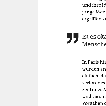
und ihre Id
junge Mens
ergriffen zu
Ist es o

Menschen
In Paris h
wurden ang
einfach, d
verlorenes 
zentrales 
Und sie sin
Vorgaben d