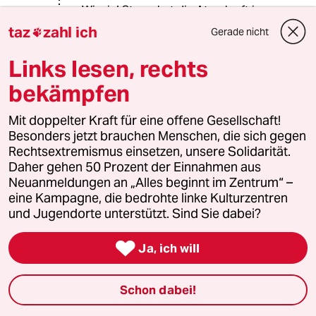
Wieviel Strom hat die Atomkraft in
Deutschland produziert? Wieviel CO2
taz
zahl ich
Gerade nicht

waere ausgestossen worden, waere
stattdessen Kohle verstromt
Links lesen, rechts
worden? Wie teuer waere es dieses
bekämpfen
CO2 aus der Luft zu filtern und
einzulagern?
Mit doppelter Kraft für eine offene Gesellschaft!
Besonders jetzt brauchen Menschen, die sich gegen
Rechtsextremismus einsetzen, unsere Solidarität.
Herma Huhn
HH
Daher gehen 50 Prozent der Einnahmen aus
23.07.2025
,
09:15 Uhr
Neuanmeldungen an „Alles beginnt im Zentrum“ –
@elektrozwerg:
eine Kampagne, die bedrohte linke Kulturzentren
Die Blaupausen für Solarenergie
und Jugendorte unterstützt. Sind Sie dabei?
lagen auch in den 70ern schon in der
Schublade. Die Prinzipien für

Ja, ich will
Windkraft waren schon Marktreif.
Ohne Atomstrom wäre die
Schon dabei!
erneuerbare Energie Jahrzehnte