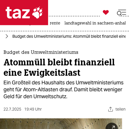

taz zahl ich
hitze
niedrigwasser
rente
landtagswahl in sachsen-anhalt

taz zahl ich
ft
Budget des Umweltministeriums: Atommüll bleibt finanziell eine 
taz zahl ich
themen
Budget des Umweltministeriums
Atommüll bleibt finanziell
politik
eine Ewigkeitslast
öko
Ein Großteil des Haushalts des Umweltministeriums
geht für Atom-Altlasten drauf. Damit bleibt weniger
gesellschaft
Geld für den Umweltschutz.
kultur
22.7.2025
19:49 Uhr
teilen
sport