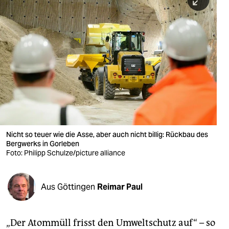
berlin
nord
wahrheit
verlag
verlag
veranstaltungen
shop
Nicht so teuer wie die Asse, aber auch nicht billig: Rückbau des
Bergwerks in Gorleben
fragen & hilfe
Foto: Philipp Schulze/picture alliance
unterstützen
Aus Göttingen
Reimar Paul
abo
genossenschaft
„Der Atommüll frisst den Umweltschutz auf“ – so