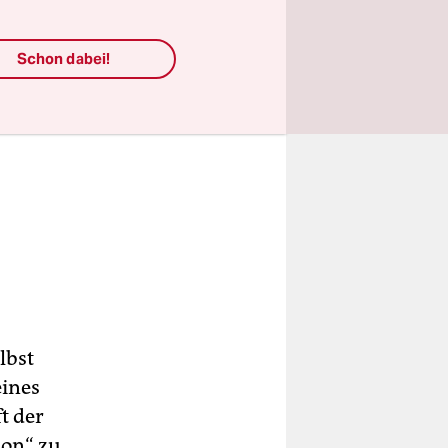
Schon dabei!
lbst
eines
t der
ion“ zu