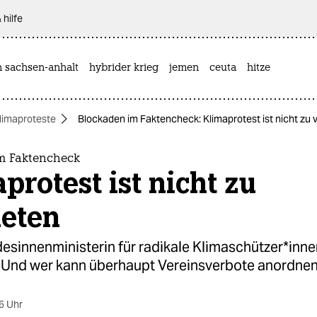
 hilfe
n sachsen-anhalt
hybrider krieg
jemen
ceuta
hitze
limaproteste
Blockaden im Faktencheck: Klimaprotest ist nicht zu 
m Faktencheck
protest ist nicht zu
ieten
esinnenministerin für radikale Kli­ma­schüt­ze­r*in­n
 Und wer kann überhaupt Vereinsverbote anordne
6 Uhr