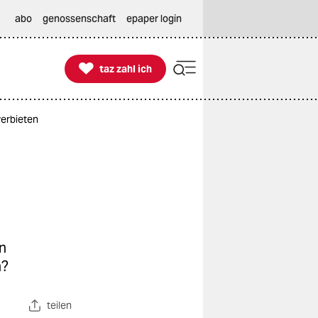
abo
genossenschaft
epaper login

taz zahl ich
taz zahl ich
verbieten
en
n?
teilen