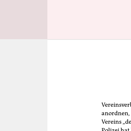
Vereinsve
anordnen, 
Vereins „d
Polizei hat