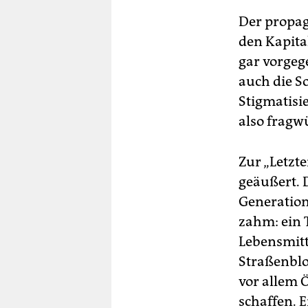
Der propag
den Kapita
gar vorgege
auch die S
Stigmatisi
also fragw
Zur „Letzte
geäußert. 
Generation“
zahm: ein 
Lebensmitt
Straßenblo
vor allem 
schaffen. 