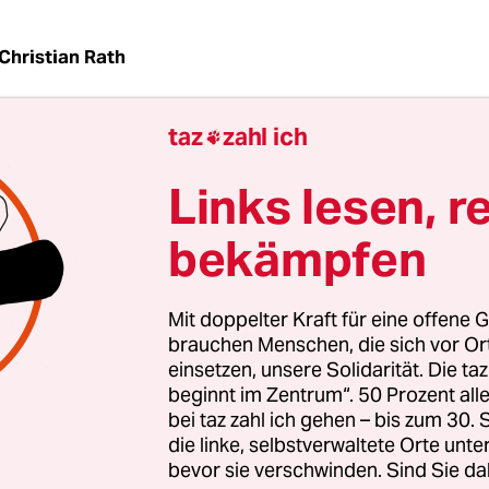
Christian Rath
taz
zahl ich

 der
Klimaschutz-Blockaden
sagte Ex-Justizministe
r Schnarrenberger (FDP): „Teil der Aufgabenbesch
Links lesen, r
esinnenministerin ist es, jegliche radikale Grupp
behalten.“ Stimmt das?
bekämpfen
Mit doppelter Kraft für eine offene G
st:
brauchen Menschen, die sich vor O
einsetzen, unsere Solidarität. Die ta
innenministerium ist sowohl für Vereinsverbote
beginnt im Zentrum“. 50 Prozent a
bei taz zahl ich gehen – bis zum 30
rfassungsschutz zuständig.
die linke, selbstverwaltete Orte unte
bevor sie verschwinden. Sind Sie da