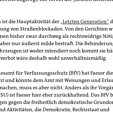
 ist die Hauptaktivität der
„Letzten Generation“
d
ung von Straßenblockaden. Von den Gerichten 
onen bisher zwar durchweg als rechtswidrige Nöt
, aber nur äußerst milde bestraft. Die Behinderu
hrzeugen ist weder intendiert noch kommt sie häu
sverbot wäre deshalb wohl unverhältnismäßig.
samt für Verfassungsschutz (BfV) hat Faeser die
ht und könnte dem Amt mit Weisungen und Erla
achen, muss es aber nicht. Anders als ihr Vorgä
CSU) ist Faeser hier eher zurückhaltend. Das BfV 
en gegen die freiheitlich demokratische Grund
nd Aktivitäten, die Demokratie, Rechtsstaat und