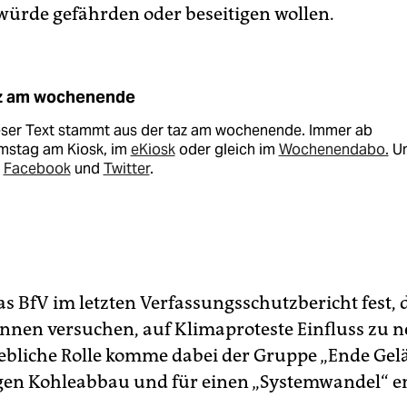
rde gefährden oder beseitigen wollen.
z am wochenende
eser Text stammt aus der taz am wochenende. Immer ab
mstag am Kiosk, im
eKiosk
oder gleich im
Wochenendabo.
U
i
Facebook
und
Twitter
.
das BfV im letzten Verfassungsschutzbericht fest, 
t:in­nen versuchen, auf Klimaproteste Einfluss zu
bliche Rolle komme dabei der Gruppe „Ende Gel
egen Kohleabbau und für einen „Systemwandel“ en