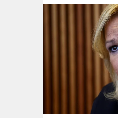
berlin
nord
wahrheit
verlag
verlag
veranstaltungen
shop
fragen & hilfe
unterstützen
abo
genossenschaft