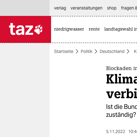
hautnavigation anspringen
hauptinhalt anspringen
footer anspringen
verlag
veranstaltungen
shop
fragen &
niedrigwasser
rente
landtagswahl i

taz zahl ich
taz zahl ich
Startseite
Politik
Deutschland
K
themen
politik
Blockaden i
Klima
öko
verb
gesellschaft
Ist die Bund
kultur
zuständig?
sport
5.11.2022
10:4