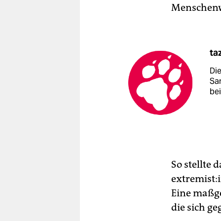
Menschenwü
ta
Di
Sa
be
So stellte 
ex­tre­mis­
Eine maßge
die sich g