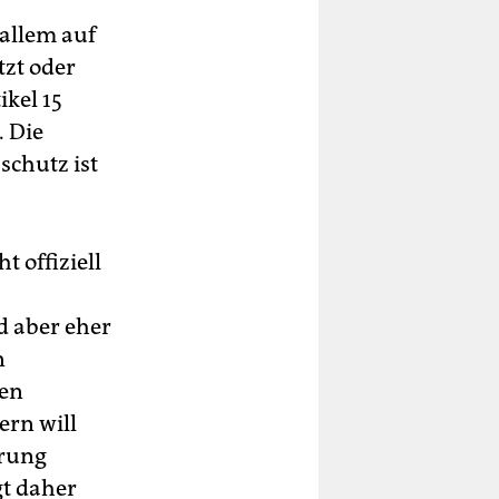
 allem auf
tzt oder
ikel 15
. Die
schutz ist
 offiziell
d aber eher
n
ren
ern will
erung
gt daher