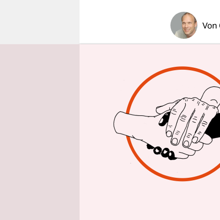
epaper login
Von
Anlässlich
Leutheusse
einer Bund
Schirm zu 
Richtig i
Das Bundes
für den Ve