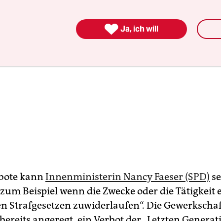

Ja, ich will
rbote kann
Innenministerin Nancy Faeser (SPD)
se
zum Beispiel wenn die Zwecke oder die Tätigkeit 
en Strafgesetzen zuwiderlaufen“. Die Gewerkschaf
 bereits angeregt, ein Verbot der „Letzten Generat