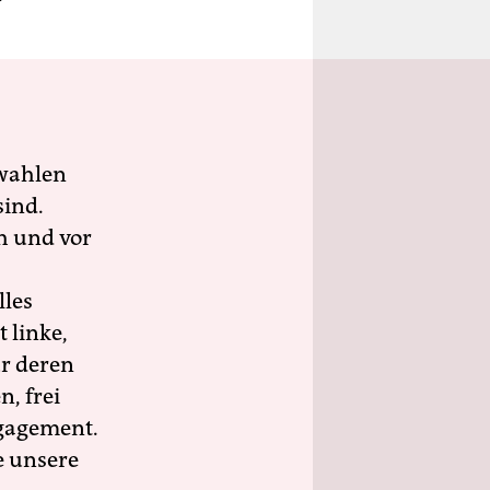
wahlen
sind.
h und vor
lles
 linke,
ür deren
n, frei
ngagement.
e unsere