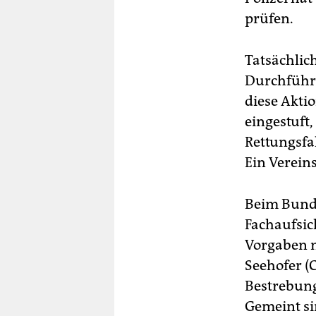
prüfen.
Tatsächlich
Durchführ
diese Akti
eingestuft
Rettungsfa
Ein Verein
Beim Bunde
Fachaufsic
Vorgaben m
Seehofer (
Bestrebung
Gemeint si