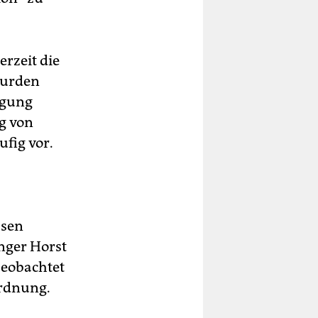
erzeit die
wurden
igung
ng von
fig vor.
ssen
nger Horst
beobachtet
ordnung.