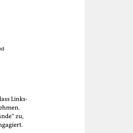
nd
dass Links­
 nehmen.
ände“ zu,
gagiert.