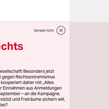
Gerade nicht
rin Sabine
reibung
echts
e auf dem
esellschaft! Besonders jetzt
rt gegen Rechtsextremismus
z kooperiert daher mit „Alles
 als auch
ller Einnahmen aus Anmeldungen
. September – an die Kampagne,
rstützt und Freiräume sichern will,
bei?