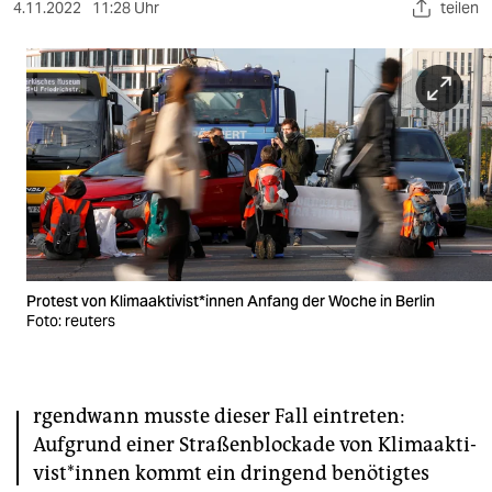
berlin
4.11.2022
11:28 Uhr
teilen
nord
wahrheit
verlag
verlag
veranstaltungen
shop
Protest von Kli­ma­ak­ti­vis­t*in­nen Anfang der Woche in Berlin
Foto: reuters
fragen & hilfe
unterstützen
I
abo
rgendwann musste dieser Fall eintreten:
Aufgrund einer Straßenblockade von Kli­ma­ak­ti­
genossenschaft
vis­t*in­nen kommt ein dringend benötigtes