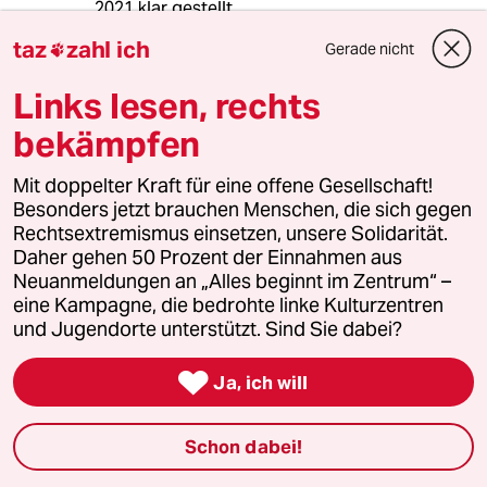
2021 klar gestellt.
Die Bundesregierung bewegt sich derzeit
taz
zahl ich
Gerade nicht

(insbesondere aufgrund der Haltung der FDP
zur Verkehrspolitik) nicht auf der Grundlage der
Links lesen, rechts
Verfassungmäßig garantierten Rechte der
jüngeren Generation.!!
bekämpfen
Ich finde es daher auch nur allzu verständlich,
Mit doppelter Kraft für eine offene Gesellschaft!
dass die LG für ihr Recht einsteht. Wer das
Besonders jetzt brauchen Menschen, die sich gegen
nicht wahrhaben möchte, bringt damit eine
Rechtsextremismus einsetzen, unsere Solidarität.
bedenkliche Haltung zur Generationen
Daher gehen 50 Prozent der Einnahmen aus
Gerechtigkeit zum Ausdruck...eine Form der
Neuanmeldungen an „Alles beginnt im Zentrum“ –
Selbstgerechtigkeit, die ich nur als schändlich
eine Kampagne, die bedrohte linke Kulturzentren
bezeichnen kann..
und Jugendorte unterstützt. Sind Sie dabei?
Für mich werden die Aktivisten immer mehr zu
den Bewohnern des berühmten gallischen

Ja, ich will
Dorfes..
...und wenn ich ihnen eines raten würde, dann:
besser und vor allem offensiver zu
Schon dabei!
kommunizieren..
Denn es ist ja nicht so, dass sie keine