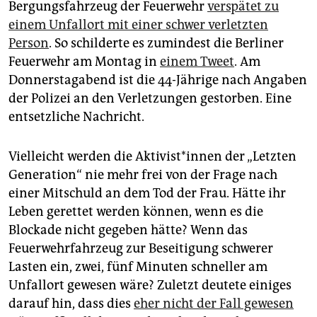
epaper login
Bergungsfahrzeug der Feuerwehr
verspätet zu
einem Unfallort mit einer schwer verletzten
Person
. So schilderte es zumindest die Berliner
Feuerwehr am Montag in
einem Tweet
. Am
Donnerstagabend ist die 44-Jährige nach Angaben
der Polizei an den Verletzungen gestorben. Eine
entsetzliche Nachricht.
Vielleicht werden die Ak­ti­vis­t*in­nen der „Letzten
Generation“ nie mehr frei von der Frage nach
einer Mitschuld an dem Tod der Frau. Hätte ihr
Leben gerettet werden können, wenn es die
Blockade nicht gegeben hätte? Wenn das
Feuerwehrfahrzeug zur Beseitigung schwerer
Lasten ein, zwei, fünf Minuten schneller am
Unfallort gewesen wäre? Zuletzt deutete einiges
darauf hin, dass dies
eher nicht der Fall gewesen