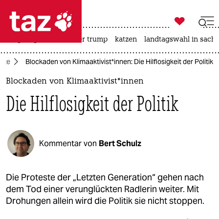

taz zahl ich
bergsteigen
usa unter trump
katzen
landtagswahl in sachs

taz zahl ich
este
Blockaden von Kli­ma­ak­ti­vis­t*in­nen: Die Hilflosigkeit der Politik
taz zahl ich
Blockaden von Kli­ma­ak­ti­vis­t*in­nen
themen
Die Hilflosigkeit der Politik
politik
öko
Kommentar von
Bert Schulz
gesellschaft
kultur
Die Proteste der „Letzten Generation“ gehen nach
dem Tod einer verunglückten Radlerin weiter. Mit
sport
Drohungen allein wird die Politik sie nicht stoppen.