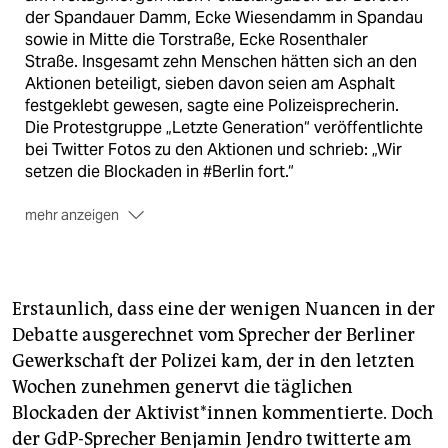
der Spandauer Damm, Ecke Wiesendamm in Spandau
sowie in Mitte die Torstraße, Ecke Rosenthaler
Straße. Insgesamt zehn Menschen hätten sich an den
Aktionen beteiligt, sieben davon seien am Asphalt
festgeklebt gewesen, sagte eine Polizeisprecherin.
Die Protestgruppe „Letzte Generation“ veröffentlichte
bei Twitter Fotos zu den Aktionen und schrieb: „Wir
setzen die Blockaden in #Berlin fort.“
mehr anzeigen
Zudem schrieben die Aktivist*innen: „Habt Courage.
Unterstützt uns!“. Weiter hieß es: „Größtes Risiko für
die Menschheit ist, den Alltag einfach
weiterzumachen. Größte Gefahr ist hinzunehmen,
Erstaunlich, dass eine der wenigen Nuancen in der
dass die Regierung nicht mal einfachste
Debatte ausgerechnet vom Sprecher der Berliner
Sicherheitsmaßnahmen ergreift.“
(dpa)
Gewerkschaft der Polizei kam, der in den letzten
Wochen zunehmen genervt die täglichen
Blockaden der Ak­ti­vis­t*in­nen kommentierte. Doch
der GdP-Sprecher Benjamin Jendro twitterte am