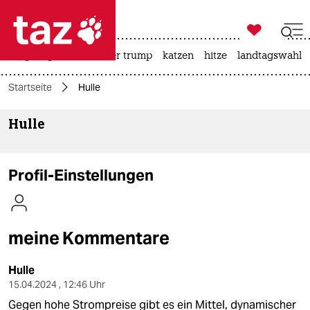

taz zahl ich
bergsteigen
usa unter trump
katzen
hitze
landtagswahl i

taz zahl ich
Startseite
Hulle
taz zahl ich
Hulle
themen
politik
Profil-Einstellungen
öko
gesellschaft
meine Kommentare
kultur
Hulle
sport
15.04.2024 , 12:46 Uhr
Gegen hohe Strompreise gibt es ein Mittel, dynamischer