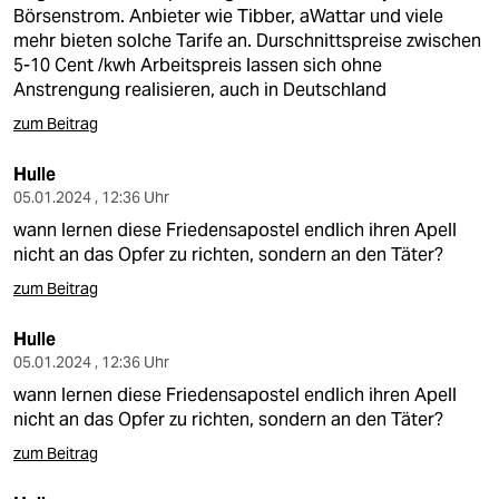
berlin
Börsenstrom. Anbieter wie Tibber, aWattar und viele
mehr bieten solche Tarife an. Durschnittspreise zwischen
nord
5-10 Cent /kwh Arbeitspreis lassen sich ohne
Anstrengung realisieren, auch in Deutschland
wahrheit
zum Beitrag
verlag
Hulle
verlag
05.01.2024 , 12:36 Uhr
wann lernen diese Friedensapostel endlich ihren Apell
veranstaltungen
nicht an das Opfer zu richten, sondern an den Täter?
shop
zum Beitrag
fragen & hilfe
Hulle
05.01.2024 , 12:36 Uhr
unterstützen
wann lernen diese Friedensapostel endlich ihren Apell
abo
nicht an das Opfer zu richten, sondern an den Täter?
zum Beitrag
genossenschaft