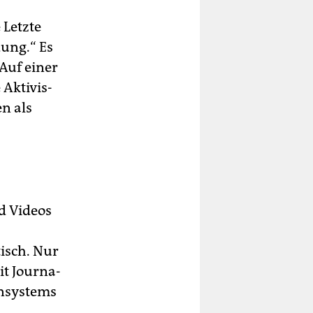
 Letzte
dung.“ Es
Auf einer
k­ti­vis­
en als
d Videos
isch. Nur
it Jour­na­
ensystems