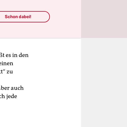
Schon dabei!
t es in den
einen
t“ zu
aber auch
ch jede