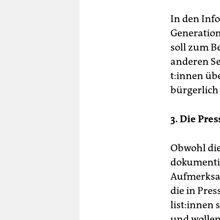
In den Inf
Generation
soll zum B
anderen Sei
t:in­nen üb
bürgerlic
3. Die Pres
Obwohl die
dokumentie
Aufmerksam
die in Pres
lis­t:in­ne
und wollen