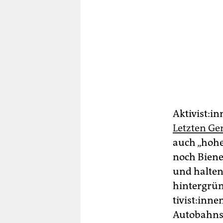
Aktivist:in
Letzten Ge
auch „hohe
noch Biene
und halten
hintergrün
ti­vis­t:in
Autobahnsc