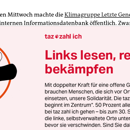
en Mittwoch machte die
Klimagruppe Letzte Gen
r internen Informationsdatenbank öffentlich. Zwa
 zu Buchhaltung, Termine für kommende Block
taz
zahl ich

ilanz der Gruppe. Das Wiki zeigt aber die Strukt
nnerhalb von eineinhalb Jahren aufgebaut hat.
Links lesen, r
bekämpfen
en auf Masse
Mit doppelter Kraft für eine offene G
brauchen Menschen, die sich vor O
einsetzen, unsere Solidarität. Die ta
beginnt im Zentrum“. 50 Prozent a
bei taz zahl ich gehen – bis zum 30
die linke, selbstverwaltete Orte unte
bevor sie verschwinden. Sind Sie da