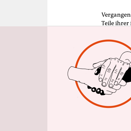
epaper login
Vergangen
Teile ihre
Dokumente
eine Klimab
sie sich i
1. Sie setz