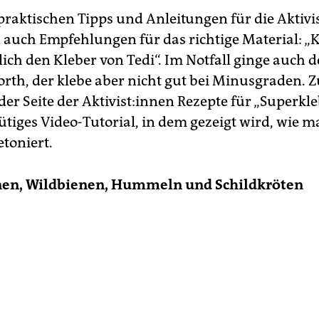
raktischen Tipps und Anleitungen für die Ak­ti­vis
h auch Empfehlungen für das richtige Material: „
ich den Kleber von Tedi“. Im Notfall ginge auch d
rth, der klebe aber nicht gut bei Minusgraden. Z
 der Seite der Ak­ti­vis­t:in­nen Rezepte für „Superkl
tiges Video-Tutorial, in dem gezeigt wird, wie m
toniert.
enen, Wildbienen, Hummeln und Schildkröten