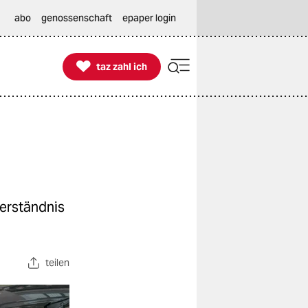
abo
genossenschaft
epaper login

taz zahl ich
taz zahl ich
nverständnis
teilen