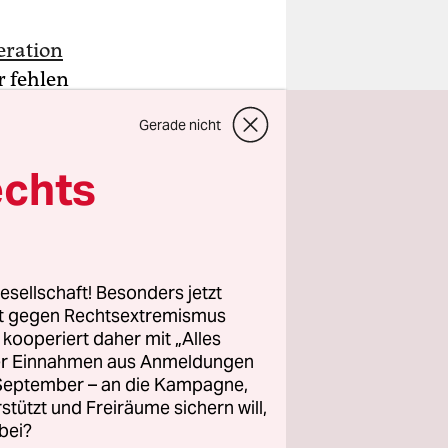
eration
r fehlen
aden oder
Gerade nicht
uren, die
echts
esellschaft! Besonders jetzt
rt gegen Rechtsextremismus
z kooperiert daher mit „Alles
ller Einnahmen aus Anmeldungen
. September – an die Kampagne,
rstützt und Freiräume sichern will,
bei?