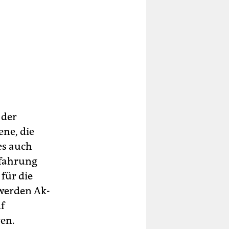
 der
ene, die
es auch
rfahrung
für die
 werden Ak­
f
ren.