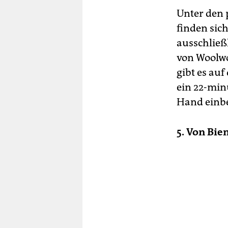
Unter den p
finden sic
ausschließl
von Woolwo
gibt es auf
ein 22-minü
Hand einbe
5. Von Bi