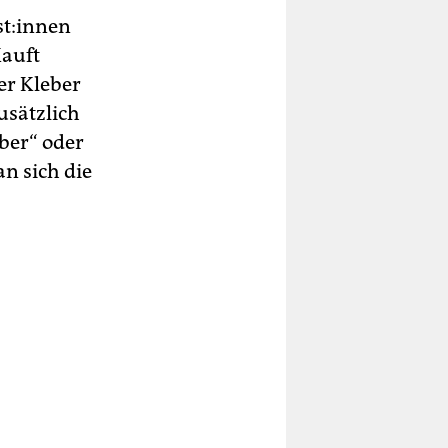
­t:in­nen
Kauft
er Kleber
usätzlich
eber“ oder
an sich die