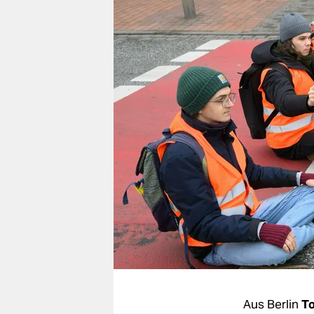
berlin
nord
wahrheit
verlag
verlag
veranstaltungen
shop
fragen & hilfe
unterstützen
abo
genossenschaft
Aus Berlin
T