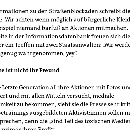
ormationen zu den Straßenblockaden schreibt die
: „Wir achten wenn möglich auf bürgerliche Klei
eispiel niemand barfuß an Aktionen mitmachen. 
te in der Informationsdatenbank freuen sich die A
er ein Treffen mit zwei Staatsanwälten: „Wir werd
h genug wahrgenommen, yey“.
se ist nicht ihr Freund
 Letzte Generation all ihre Aktionen mit Fotos un
rt und mit allen Mitteln versucht, mediale
keit zu bekommen, sieht sie die Presse sehr krit
setrainings ausgebildeten Ak­ti­vis­t:in­nen sollen m
n sprechen, denn die „sind Teil des toxischen Medi
 primär ihren Profit“.