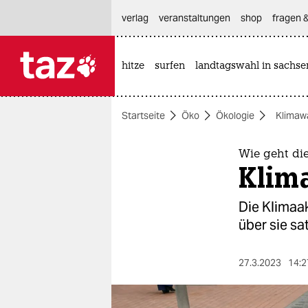
hautnavigation anspringen
hauptinhalt anspringen
footer anspringen
verlag
veranstaltungen
shop
fragen &
hitze
surfen
landtagswahl in sachse

taz zahl ich
taz zahl ich
Startseite
Öko
Ökologie
Klimaw
themen
politik
Wie geht die
Klim
öko
Die Kli­ma­
gesellschaft
über sie sa
kultur
27.3.2023
14:2
sport