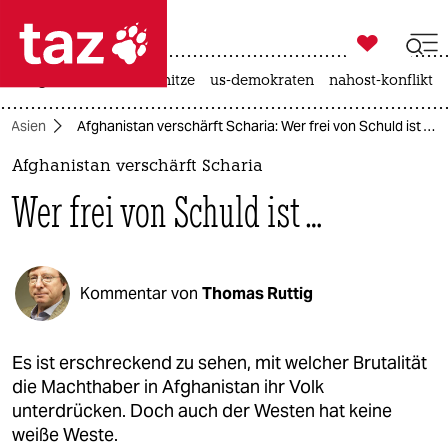

taz zahl ich
krieg in der ukraine
hitze
us-demokraten
nahost-konflikt

taz zahl ich
Asien
Afghanistan verschärft Scharia: Wer frei von Schuld ist …
taz zahl ich
Afghanistan verschärft Scharia
themen
Wer frei von Schuld ist …
politik
öko
Kommentar von
Thomas Ruttig
gesellschaft
kultur
Es ist erschreckend zu sehen, mit welcher Brutalität
die Machthaber in Afghanistan ihr Volk
sport
unterdrücken. Doch auch der Westen hat keine
weiße Weste.