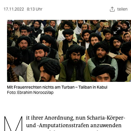
berlin
17.11.2022
8:13 Uhr
teilen
nord
wahrheit
verlag
verlag
veranstaltungen
shop
fragen & hilfe
Mit Frauenrechten nichts am Turban – Taliban in Kabul
Foto: Ebrahim Noroozi/ap
unterstützen
abo
M
it ihrer Anordnung, nun Scharia-Körper-
genossenschaft
und -Amputations­strafen anzuwenden