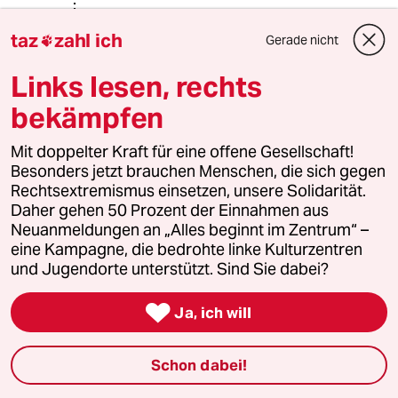
taz
zahl ich
Gerade nicht

Lästige Latte
LL
18.11.2022
,
10:25 Uhr
Links lesen, rechts
@Fran Zose:
bekämpfen
Zu der Gruppe mit beständig
konsistenter "Nachvollziehbarkeit"
gehört hier ganz besonders auch
Mit doppelter Kraft für eine offene Gesellschaft!
@O.F.
Besonders jetzt brauchen Menschen, die sich gegen
Rechtsextremismus einsetzen, unsere Solidarität.
Daher gehen 50 Prozent der Einnahmen aus
Neuanmeldungen an „Alles beginnt im Zentrum“ –
O.F.
O
eine Kampagne, die bedrohte linke Kulturzentren
18.11.2022
,
08:34 Uhr
und Jugendorte unterstützt. Sind Sie dabei?
@Fran Zose:
Schon wieder eine Unterstellung:

Ja, ich will
weder ich noch der Artikel oben
haben das behauptet; vielleicht lesen
Sie beides noch einmal? Ich bin
Schon dabei!
jedenfalls nich gewillt, auf Beiträge