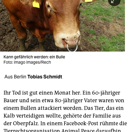
berlin
nord
wahrheit
verlag
verlag
Kann gefährlich werden: ein Bulle
Foto: imago images/Rech
veranstaltungen
shop
Aus Berlin
Tobias Schmidt
fragen & hilfe
Ihr Tod ist gut einen Monat her. Ein 60-jähriger
unterstützen
Bauer und sein etwa 80-jähriger Vater waren von
einem Bullen attackiert worden. Das Tier, das ein
abo
Kalb verteidigen wollte, gehörte der Familie aus
genossenschaft
der Oberpfalz. In einem Facebook-Post rühmte die
Tierrechtsorganisation Animal Peace daraufhin