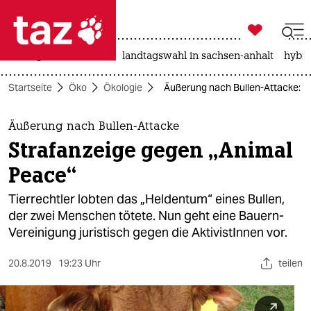

taz zahl ich
niedrigwasser
rente
landtagswahl in sachsen-anhalt
hybri

taz zahl ich
Startseite
Öko
Ökologie
Äußerung nach Bullen-Attacke: S
taz zahl ich
themen
Äußerung nach Bullen-Attacke
Strafanzeige gegen „Animal
politik
Peace“
öko
Tierrechtler lobten das „Heldentum“ eines Bullen,
der zwei Menschen tötete. Nun geht eine Bauern-
gesellschaft
Vereinigung juristisch gegen die AktivistInnen vor.
kultur
20.8.2019
19:23 Uhr
teilen
sport