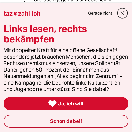
den Schubladen.
taz
zahl ich
Gerade nicht

Sie dürfen sich daran erfreuen, dass
Sie mich ggf. für spießig halten.
Links lesen, rechts
bekämpfen
Normalo
Mit doppelter Kraft für eine offene Gesellschaft!
23.08.2019
,
18:49 Uhr
Besonders jetzt brauchen Menschen, die sich gegen
Rechtsextremismus einsetzen, unsere Solidarität.
@tsitra:
Daher gehen 50 Prozent der Einnahmen aus
Von "mitfühlend und solidarisch"
Neuanmeldungen an „Alles beginnt im Zentrum“ –
habe ich auch nicht gesprochen. Es
eine Kampagne, die bedrohte linke Kulturzentren
geht nur um die Akzeptanz, dass es
und Jugendorte unterstützt. Sind Sie dabei?
auch Leute gibt, die völlig in Ordnung
sind, obwohl sie nicht genauso

ultrakonsequent ticken wie man
Ja, ich will
selbst.
Schon dabei!