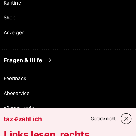
Kantine
Shop
Anzeigen
Fragen & Hilfe
Feedback
Aboservice
ePaper Login
taz
zahl ich
Gerade nicht

Downloads für Abonnierende
Links lesen, rechts