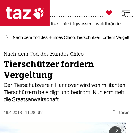

taz zahl ich
krieg in der ukraine
hitze
niedrigwasser
waldbrände

taz zahl ich
rd
Nach dem Tod des Hundes Chico: Tierschützer fordern Vergeltu
taz zahl ich
themen
Nach dem Tod des Hundes Chico
Tierschützer fordern
politik
Vergeltung
öko
Der Tierschutzverein Hannover wird von militanten
Tierschützern beleidigt und bedroht. Nun ermittelt
gesellschaft
die Staatsanwaltschaft.
kultur
19.4.2018
11:28 Uhr
teilen
sport