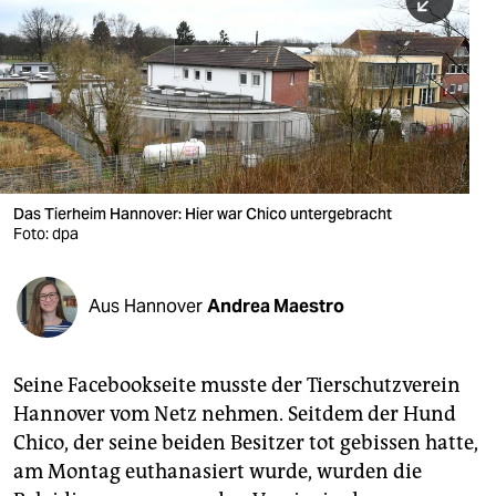
berlin
nord
wahrheit
verlag
verlag
Das Tierheim Hannover: Hier war Chico untergebracht
Foto: dpa
veranstaltungen
shop
Aus Hannover
Andrea Maestro
fragen & hilfe
unterstützen
Seine Facebookseite musste der Tierschutzverein
Hannover vom Netz nehmen. Seitdem der Hund
abo
Chico, der seine beiden Besitzer tot gebissen hatte,
genossenschaft
am Montag euthanasiert wurde, wurden die