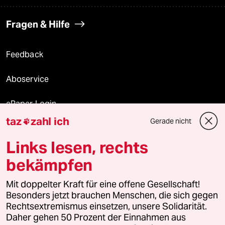
Fragen & Hilfe
Feedback
Aboservice
ePaper Login
taz
zahl ich
Gerade nicht

Downloads für Abonnierende
Links lesen, rechts
bekämpfen
© 2026 taz Verlags und Vertriebs GmbH
Alle Rechte vorbehalten. Bei rechtlichen Fragen oder für Genehmigungen
Mit doppelter Kraft für eine offene Gesellschaft!
wenden Sie sich bitte an
lizenzen@taz.de
Besonders jetzt brauchen Menschen, die sich gegen
Rechtsextremismus einsetzen, unsere Solidarität.
Daher gehen 50 Prozent der Einnahmen aus
Feedback
Redaktionsstatut
Kommune-Richtlinien
KI-