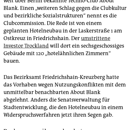
weit über Berlin bekannte Techno-Club About
epaper login
Blank. Einen „weiteren Schlag gegen die Clubkultur
und bezirkliche Sozialstrukturen“ nennt es die
Clubcommission. Die Rede ist von einem
geplanten Hotelneubau in der Laskerstraße 1 am
Ostkreuz in Friedrichshain. Der
umstrittene
Investor Trockland
will dort ein sechsgeschossiges
Gebäude mit 120 „hotelähnlichen Zimmern“
bauen.
Das Bezirksamt Friedrichshain-Kreuzberg hatte
das Vorhaben wegen Nutzungskonflikten mit dem
unmittelbar benachbarten About Blank
abgelehnt. Anders die Senatsverwaltung für
Stadtentwicklung, die den Hotelneubau in einem
Widerspruchsverfahren jetzt ihren Segen gab.