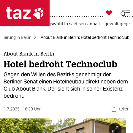

taz zahl ich
hitze
surfen
landtagswahl in sachsen-anhalt
gewalt gegen

taz zahl ich
fizierung in Berlin
About Blank in Berlin: Hotel bedroht Technoclub
taz zahl ich
themen
About Blank in Berlin
Hotel bedroht Technoclub
politik
Gegen den Willen des Bezirks genehmigt der
öko
Berliner Senat einen Hotelneubau direkt neben dem
Club About Blank. Der sieht sich in seiner Existenz
gesellschaft
bedroht.
kultur
1.7.2025
16:38 Uhr
teilen
sport