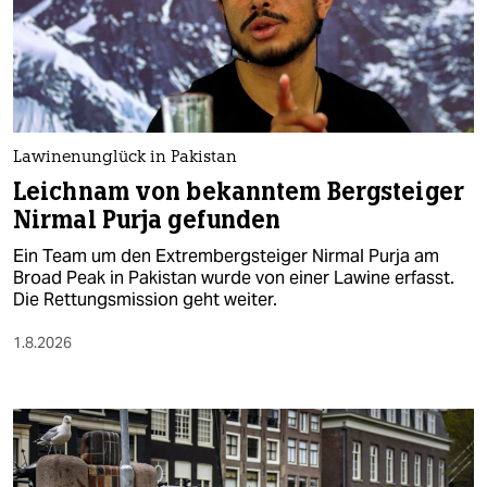
berlin
nord
wahrheit
verlag
Lawinenunglück in Pakistan
Leichnam von bekanntem Bergsteiger
verlag
Nirmal Purja gefunden
veranstaltungen
Ein Team um den Extrembergsteiger Nirmal Purja am
shop
Broad Peak in Pakistan wurde von einer Lawine erfasst.
Die Rettungsmission geht weiter.
fragen & hilfe
1.8.2026
unterstützen
abo
genossenschaft