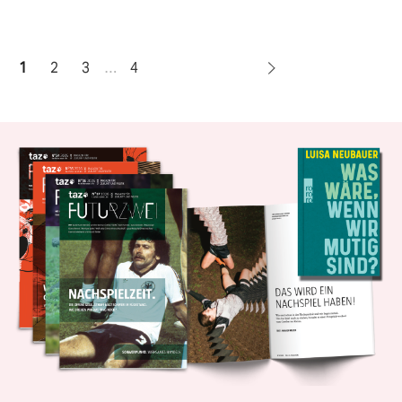
1
2
3
…
4