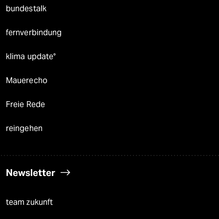
bundestalk
fernverbindung
klima update°
Mauerecho
Freie Rede
reingehen
Newsletter
team zukunft