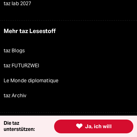
taz lab 2027
Mehr taz Lesestoff
taz Blogs
taz FUTURZWEI
Le Monde diplomatique
taz Archiv
Mehr taz Angebote
Die taz

Ja, ich will
unterstützen: