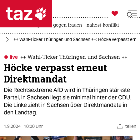

taz zahl ich
hitze
surfen
gewalt gegen frauen
nahost-konflikt

taz zahl ich
24
++ Wahl-Ticker Thüringen und Sachsen ++: Höcke verpasst erne
taz zahl ich
themen
live
++ Wahl-Ticker Thüringen und Sachsen ++
Höcke verpasst erneut
politik
Direktmandat
öko
Die Rechtsextreme AfD wird in Thüringen stärkste
Partei, in Sachsen liegt sie minimal hinter der CDU.
gesellschaft
Die Linke zieht in Sachsen über Direktmandate in
den Landtag.
kultur
sport
1.9.2024
10:00 Uhr
teilen