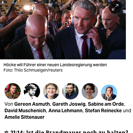
berlin
nord
wahrheit
verlag
verlag
veranstaltungen
Höcke will Führer einer neuen Landesregierung werden
Foto: Thilo Schmuelgen/reuters
shop
fragen & hilfe
unterstützen
Von
Gereon Asmuth
,
Gareth Joswig
,
Sabine am Orde
,
David Muschenich
,
Anna Lehmann
,
Stefan Reinecke
und
abo
Amelie Sittenauer
genossenschaft
🐾 21:14: Ist die Brandmauer noch zu halten?