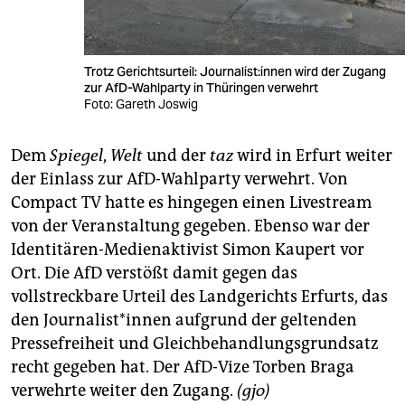
Trotz Gerichtsurteil: Jour­na­lis­t:in­nen wird der Zugang
zur AfD-Wahlparty in Thüringen verwehrt
Foto: Gareth Joswig
Dem
Spiegel
,
Welt
und der
taz
wird in Erfurt weiter
der Einlass zur AfD-Wahlparty verwehrt. Von
Compact TV hatte es hingegen einen Livestream
von der Veranstaltung gegeben. Ebenso war der
Identitären-Medienaktivist Simon Kaupert vor
Ort. Die AfD verstößt damit gegen das
vollstreckbare Urteil des Landgerichts Erfurts, das
den Jour­na­lis­t*in­nen aufgrund der geltenden
Pressefreiheit und Gleichbehandlungsgrundsatz
recht gegeben hat. Der AfD-Vize Torben Braga
verwehrte weiter den Zugang.
(gjo)