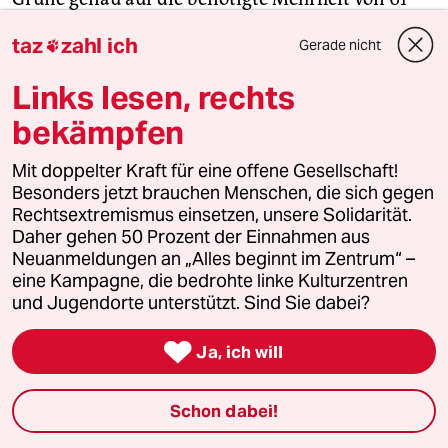
Sitzen.
(asi)
taz
zahl ich
Gerade nicht

Links lesen, rechts
bekämpfen
18:21: Freud und Leid bei der Thüringer
Linken
Mit doppelter Kraft für eine offene Gesellschaft!
Besonders jetzt brauchen Menschen, die sich gegen
ERFURT
taz
| Lungern vor dem Büro von Bodo
Rechtsextremismus einsetzen, unsere Solidarität.
Ramelow im 4. Stock des Thüringer Landtags. Der
Daher gehen 50 Prozent der Einnahmen aus
Neuanmeldungen an „Alles beginnt im Zentrum“ –
kommt nach 18:00 raus, sagt kurz „Hallo“, rauscht
eine Kampagne, die bedrohte linke Kulturzentren
dann mit dem Fahrstuhl nach unten.
und Jugendorte unterstützt. Sind Sie dabei?
Die Linke Landesvorsitzende Ulrike Grosse-Röthig

Ja, ich will
zur
taz
: „Freud und Leid liegen eng beeinander.
Wir werden als Fraktion zweistellig im Landtag
Schon dabei!
vertreten sein. Und ich habe im Wahlkampf eine
Partei erlebt, die geschlossen war wie nie und