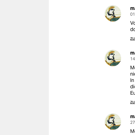
m
01
Vo
d
zu
m
14
Mo
ni
In
di
Eu
zu
m
27
Mo