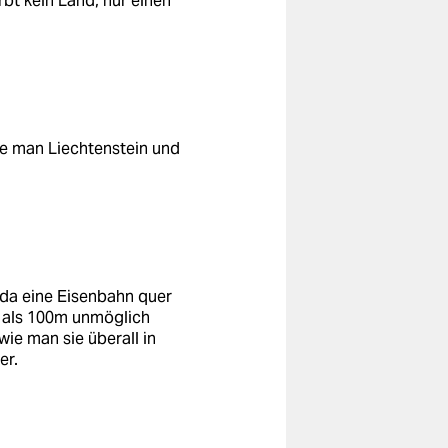
rbt kein Land, nur einen
te man Liechtenstein und
da eine Eisenbahn quer
r als 100m unmöglich
ie man sie überall in
er.