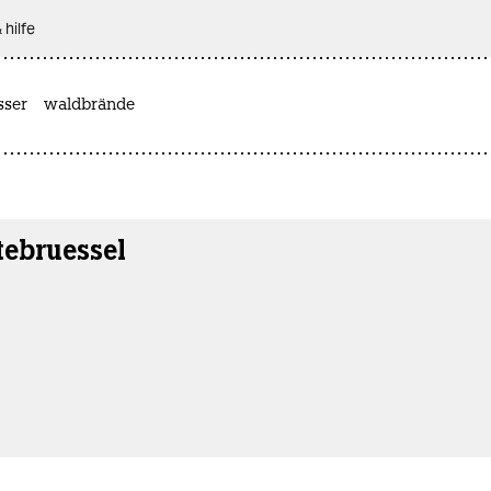
 hilfe
sser
waldbrände
tebruessel