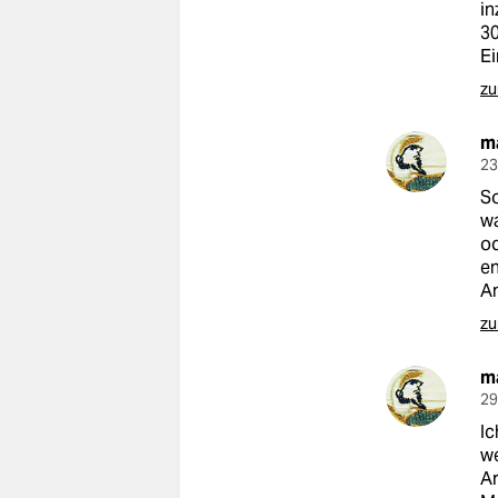
in
30
Ei
zu
m
23
So
wa
od
en
An
zu
m
29
Ic
we
Ar