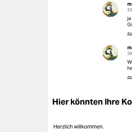
m
23
ja
Gi
zu
m
29
Wa
he
zu
Hier könnten Ihre 
Herzlich willkommen.