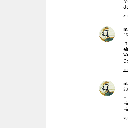
Me
Jo
zu
m
15
In
ei
Ve
Co
zu
m
23
Ei
Fi
Fi
zu