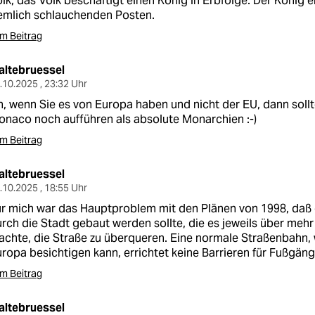
lk, das Volk beschäftigt einen König in Erbfolge. Der König e
emlich schlauchenden Posten.
m Beitrag
altebruessel
.10.2025 , 23:32 Uhr
, wenn Sie es von Europa haben und nicht der EU, dann soll
naco noch aufführen als absolute Monarchien :-)
m Beitrag
altebruessel
.10.2025 , 18:55 Uhr
r mich war das Hauptproblem mit den Plänen von 1998, daß 
rch die Stadt gebaut werden sollte, die es jeweils über meh
chte, die Straße zu überqueren. Eine normale Straßenbahn, w
ropa besichtigen kann, errichtet keine Barrieren für Fußgäng
m Beitrag
altebruessel