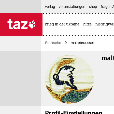
hautnavigation anspringen
hauptinhalt anspringen
footer anspringen
verlag
veranstaltungen
shop
fragen &
krieg in der ukraine
hitze
niedrigwa

taz zahl ich
taz zahl ich
Startseite
maltebruessel
themen
mal
politik
öko
gesellschaft
kultur
sport
Profil-Einstellungen