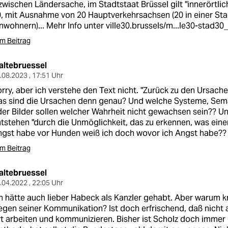
zwischen Ländersache, im Stadtstaat Brüssel gilt "innerörtli
, mit Ausnahme von 20 Hauptverkehrsachsen (20 in einer Stad
nwohnern)... Mehr Info unter
ville30.brussels/m...le30-stad30
m Beitrag
altebruessel
.08.2023 , 17:51 Uhr
rry, aber ich verstehe den Text nicht. "Zurück zu den Ursache
s sind die Ursachen denn genau? Und welche Systeme, Sema
er Bilder sollen welcher Wahrheit nicht gewachsen sein?? Un
tstehen "durch die Unmöglichkeit, das zu erkennen, was ein
gst habe vor Hunden weiß ich doch wovor ich Angst habe??
m Beitrag
altebruessel
.04.2022 , 22:05 Uhr
h hätte auch lieber Habeck als Kanzler gehabt. Aber warum kri
gen seiner Kommunikation? Ist doch erfrischend, daß nicht al
t arbeiten und kommunizieren. Bisher ist Scholz doch immer 