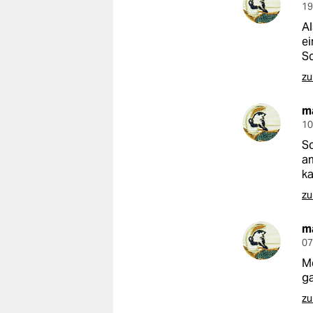
19
Al
ei
S
zu
m
10
Sc
am
ka
zu
m
07
Me
ga
zu