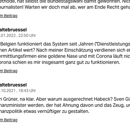
thode, hat selbst die Bundestagswahl damit gewonnen. Nich
urnalisten! Warten wir doch mal ab, wer am Ende Recht geha
m Beitrag
altebruessel
.01.2022 , 22:50 Uhr
 Belgien funktioniert das System seit Jahren ("Dienstleistung
nen Artikel wert? Nach meiner Einschätzung verdienen sich ei
rmittlungsfirmen eine goldene Nase und mit Corona läuft nic
rona schien es mir insgesamt ganz gut zu funktionieren.
m Beitrag
altebruessel
.10.2021 , 18:43 Uhr
n Grüner, na klar. Aber warum ausgerechnet Habeck? Sven Gi
nanzminister werden, der hat Ahnung davon und das Zeug, um
nanzpolitik etwas vernüftiger zu gestalten.
m Beitrag