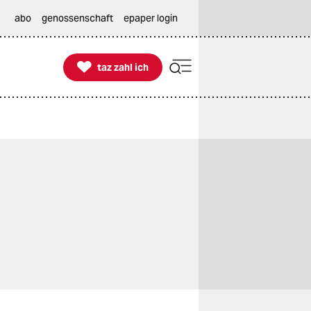
abo
genossenschaft
epaper login

taz zahl ich
taz zahl ich