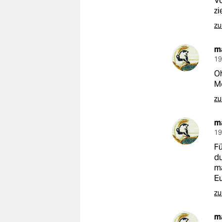
Vo
epaper login
zi
zu
m
19
Oh
Mo
zu
m
19
Fü
du
ma
Eu
zu
m