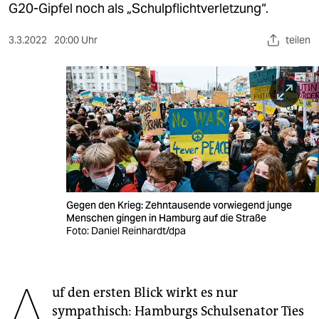
berlin
G20-Gipfel noch als „Schulpflichtverletzung“.
nord
3.3.2022
20:00 Uhr
teilen
wahrheit
verlag
verlag
veranstaltungen
shop
Gegen den Krieg: Zehntausende vorwiegend junge
fragen & hilfe
Menschen gingen in Hamburg auf die Straße
Foto: Daniel Reinhardt/dpa
unterstützen
abo
A
uf den ersten Blick wirkt es nur
genossenschaft
sympathisch: Hamburgs Schulsenator Ties