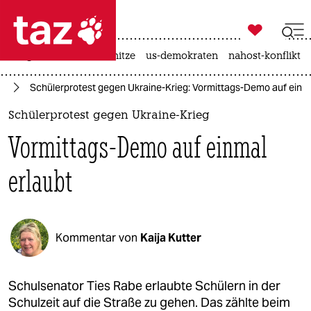

taz zahl ich
krieg in der ukraine
hitze
us-demokraten
nahost-konflikt

taz zahl ich
re
Schülerprotest gegen Ukraine-Krieg: Vormittags-Demo auf einma
taz zahl ich
Schülerprotest gegen Ukraine-Krieg
themen
Vormittags-Demo auf einmal
politik
erlaubt
öko
gesellschaft
Kommentar von
Kaija Kutter
kultur
sport
Schulsenator Ties Rabe erlaubte Schülern in der
Schulzeit auf die Straße zu gehen. Das zählte beim