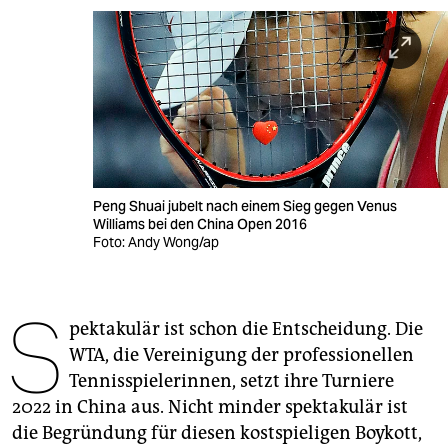
berlin
nord
wahrheit
verlag
verlag
Peng Shuai jubelt nach einem Sieg gegen Venus
veranstaltungen
Williams bei den China Open 2016
Foto: Andy Wong/ap
shop
fragen & hilfe
S
pektakulär ist schon die Entscheidung. Die
unterstützen
WTA, die Vereinigung der professionellen
abo
Tennisspielerinnen, setzt ihre Turniere
2022 in China aus. Nicht minder spektakulär ist
genossenschaft
die Begründung für diesen kostspieligen Boykott,