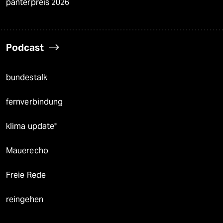
panterpreis 2026
Podcast
bundestalk
fernverbindung
klima update°
Mauerecho
Freie Rede
reingehen