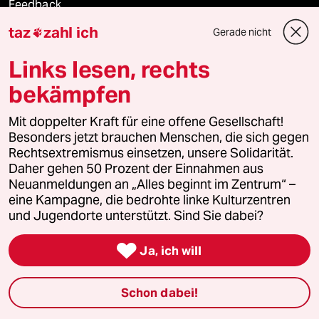
Feedback
taz
zahl ich
Gerade nicht

Aboservice
Links lesen, rechts
ePaper Login
bekämpfen
Downloads für Abonnierende
Mit doppelter Kraft für eine offene Gesellschaft!
Besonders jetzt brauchen Menschen, die sich gegen
Rechtsextremismus einsetzen, unsere Solidarität.
Daher gehen 50 Prozent der Einnahmen aus
© 2026 taz Verlags und Vertriebs GmbH
Neuanmeldungen an „Alles beginnt im Zentrum“ –
Alle Rechte vorbehalten. Bei rechtlichen Fragen oder für Genehmigungen
wenden Sie sich bitte an
lizenzen@taz.de
eine Kampagne, die bedrohte linke Kulturzentren
und Jugendorte unterstützt. Sind Sie dabei?
Feedback
Redaktionsstatut
Kommune-Richtlinien
KI-

Ja, ich will
Leitlinie
Informant
Datenschutz
Impressum
AGB
Schon dabei!
Seitenwende
Einwilligungen widerrufen (Ads)